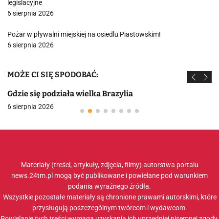
legislacyjne
6 sierpnia 2026
Pożar w pływalni miejskiej na osiedlu Piastowskim!
6 sierpnia 2026
MOŻE CI SIĘ SPODOBAĆ:
Gdzie się podziała wielka Brazylia
6 sierpnia 2026
Materiały (treści, artykuły, zdjęcia, filmy) autorstwa portalu
news.24tm.pl mogą być publikowane i powielane pod warunkiem
podania wyraźnego źródła.
Wszystkie pozostałe materiały są chronione prawami autorskimi, które
przysługują poszczególnym twórcom i wydawcom.
Powielanie tych treści wymaga uzyskania ich uprzedniej pisemnej zgody.