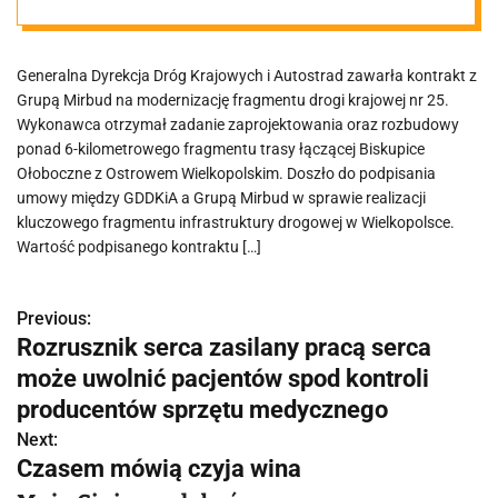
Wielkopolsce.
Generalna Dyrekcja Dróg Krajowych i Autostrad zawarła kontrakt z
Ile potrwają
Grupą Mirbud na modernizację fragmentu drogi krajowej nr 25.
Wykonawca otrzymał zadanie zaprojektowania oraz rozbudowy
prace?
ponad 6-kilometrowego fragmentu trasy łączącej Biskupice
Ołoboczne z Ostrowem Wielkopolskim. Doszło do podpisania
umowy między GDDKiA a Grupą Mirbud w sprawie realizacji
kluczowego fragmentu infrastruktury drogowej w Wielkopolsce.
Wartość podpisanego kontraktu […]
Previous:
N
Rozrusznik serca zasilany pracą serca
a
może uwolnić pacjentów spod kontroli
w
producentów sprzętu medycznego
Next:
i
Czasem mówią czyja wina
g