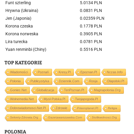
Funt szterling
5.0134 PLN
Hrywna (Ukraina)
0.0831 PLN
Jen (Japonia)
0.02359 PLN
Korona czeska
0.1778 PLN
Korona norweska
0.3905 PLN
Lira turecka
0.0781 PLN
Yuan renminbi (Chiny)
0.5516 PLN
TOP KATEGORIE
Wiadomości
Poznań
Kresy.pl
Epoznan.pl
Nczas.info
Polonia
Publicystyka
Dziennik.com
Rosja
Dlapolski.pl
Goniec.net
Globalizacja
TenPoznan.pl
Magnapolonia.org
Wolnemedia.net
Mysl-Polska.pl
Twojapogoda.pl
Dobrewiadomosci.net.pl
Zdrowie
Prisonplanet.pl
Religia
Sekrety-Zdrowia.org
Gazetawarszawska.com
Stolikwolnosci.org
POLONIA