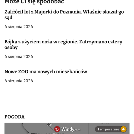
Może Ci się spodobać
a
Zakłócił lot z Majorki do Poznania. Właśnie skazał go
sąd
c
6 sierpnia 2026
j
Bójka z użyciem noża w regionie. Zatrzymano cztery
a
osoby
w
6 sierpnia 2026
p
Nowe ZOO ma nowych mieszkańców
i
6 sierpnia 2026
s
u
POGODA