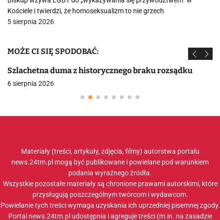
Biskup wzywa LGBT do „wykazywania się przywództwem” w
Kościele i twierdzi, że homoseksualizm to nie grzech
5 sierpnia 2026
MOŻE CI SIĘ SPODOBAĆ:
Szlachetna duma z historycznego braku rozsądku
6 sierpnia 2026
Materiały (treści, artykuły, zdjęcia, filmy) autorstwa portalu
news.24tm.pl mogą być publikowane i powielane pod warunkiem
podania wyraźnego źródła.
Wszystkie pozostałe materiały są chronione prawami autorskimi, które
przysługują poszczególnym twórcom i wydawcom.
Powielanie tych treści wymaga uzyskania ich uprzedniej pisemnej zgody.
Portal news.24tm.pl udostępnia i agreguje treści (m.in. na zasadzie