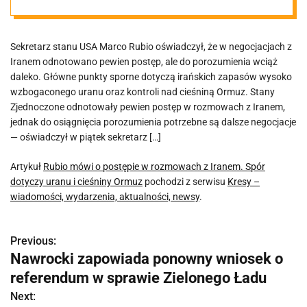
dotyczy uranu i
Sekretarz stanu USA Marco Rubio oświadczył, że w negocjacjach z
cieśniny Ormuz
Iranem odnotowano pewien postęp, ale do porozumienia wciąż
daleko. Główne punkty sporne dotyczą irańskich zapasów wysoko
wzbogaconego uranu oraz kontroli nad cieśniną Ormuz. Stany
Zjednoczone odnotowały pewien postęp w rozmowach z Iranem,
jednak do osiągnięcia porozumienia potrzebne są dalsze negocjacje
— oświadczył w piątek sekretarz […]
Artykuł
Rubio mówi o postępie w rozmowach z Iranem. Spór
dotyczy uranu i cieśniny Ormuz
pochodzi z serwisu
Kresy –
wiadomości, wydarzenia, aktualności, newsy
.
Previous:
N
Nawrocki zapowiada ponowny wniosek o
a
referendum w sprawie Zielonego Ładu
w
Next: