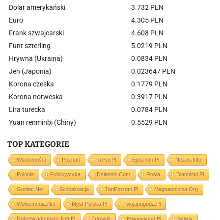
Dolar amerykański
3.732 PLN
Euro
4.305 PLN
Frank szwajcarski
4.608 PLN
Funt szterling
5.0219 PLN
Hrywna (Ukraina)
0.0834 PLN
Jen (Japonia)
0.023647 PLN
Korona czeska
0.1779 PLN
Korona norweska
0.3917 PLN
Lira turecka
0.0784 PLN
Yuan renminbi (Chiny)
0.5529 PLN
TOP KATEGORIE
Wiadomości
Poznań
Kresy.pl
Epoznan.pl
Nczas.info
Polonia
Publicystyka
Dziennik.com
Rosja
Dlapolski.pl
Goniec.net
Globalizacja
TenPoznan.pl
Magnapolonia.org
Wolnemedia.net
Mysl-Polska.pl
Twojapogoda.pl
Dobrewiadomosci.net.pl
Zdrowie
Prisonplanet.pl
Religia