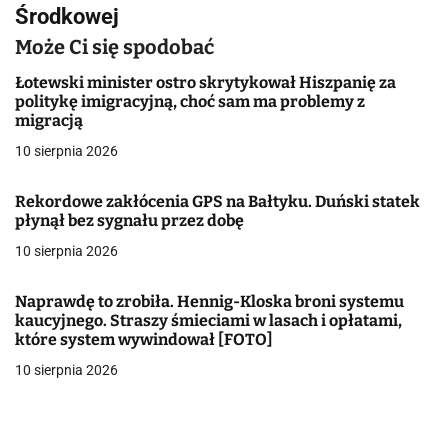
i
Środkowej
g
Może Ci się spodobać
a
Łotewski minister ostro skrytykował Hiszpanię za
politykę imigracyjną, choć sam ma problemy z
c
migracją
j
10 sierpnia 2026
a
Rekordowe zakłócenia GPS na Bałtyku. Duński statek
płynął bez sygnału przez dobę
w
10 sierpnia 2026
p
i
Naprawdę to zrobiła. Hennig-Kloska broni systemu
kaucyjnego. Straszy śmieciami w lasach i opłatami,
s
które system wywindował [FOTO]
10 sierpnia 2026
u