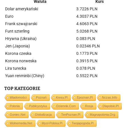
Waluta
Kurs
Dolar amerykański
3.7226 PLN
Euro
4.3037 PLN
Frank szwajcarski
4.6063 PLN
Funt szterling
5.0268 PLN
Hrywna (Ukraina)
0.083 PLN
Jen (Japonia)
0.02346 PLN
Korona czeska
0.1773 PLN
Korona norweska
0.3915 PLN
Lira turecka
0.078 PLN
Yuan renminbi (Chiny)
0.5522 PLN
TOP KATEGORIE
Wiadomości
Poznań
Kresy.pl
Epoznan.pl
Nczas.info
Polonia
Publicystyka
Dziennik.com
Rosja
Dlapolski.pl
Goniec.net
Globalizacja
TenPoznan.pl
Magnapolonia.org
Wolnemedia.net
Mysl-Polska.pl
Twojapogoda.pl