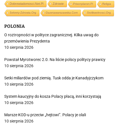
Dobrewiadomosci.net.pl
Zdrowie
Prisonplanet.pl
Religia
Sekrety-Zdrowia.org
Gazetawarszawska.com
Stolikwolnosci.org
POLONIA
O roztropności w polityce zagranicznej. Kilka uwag do
przemówienia Prezydenta
10 sierpnia 2026
Powstał Myrotworec 2.0. Na liście polscy politycy prawicy
10 sierpnia 2026
Setki miliardów pod ziemią. Tusk odda je Kanadyjczykom
10 sierpnia 2026
System kaucyjny do kosza Polacy płacą, inni korzystają
10 sierpnia 2026
Marsze KOD-u przeciw „hejtowi”. Polacy je olali
10 sierpnia 2026