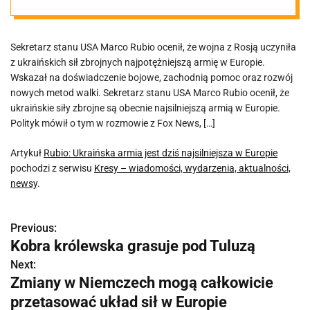
Europie
Sekretarz stanu USA Marco Rubio ocenił, że wojna z Rosją uczyniła
z ukraińskich sił zbrojnych najpotężniejszą armię w Europie.
Wskazał na doświadczenie bojowe, zachodnią pomoc oraz rozwój
nowych metod walki. Sekretarz stanu USA Marco Rubio ocenił, że
ukraińskie siły zbrojne są obecnie najsilniejszą armią w Europie.
Polityk mówił o tym w rozmowie z Fox News, […]
Artykuł
Rubio: Ukraińska armia jest dziś najsilniejsza w Europie
pochodzi z serwisu
Kresy – wiadomości, wydarzenia, aktualności,
newsy
.
Previous:
N
Kobra królewska grasuje pod Tuluzą
a
Next:
Zmiany w Niemczech mogą całkowicie
w
przetasować układ sił w Europie