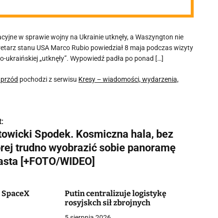
cyjne w sprawie wojny na Ukrainie utknęły, a Waszyngton nie
ekretarz stanu USA Marco Rubio powiedział 8 maja podczas wizyty
o-ukraińskiej „utknęły”. Wypowiedź padła po ponad […]
aprzód
pochodzi z serwisu
Kresy – wiadomości, wydarzenia,
:
towicki Spodek. Kosmiczna hala, bez
órej trudno wyobrazić sobie panoramę
asta [+FOTO/WIDEO]
c SpaceX
Putin centralizuje logistykę
rosyjskch sił zbrojnych
5 sierpnia 2026