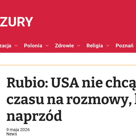
NZURY
zacja
Polonia
Zdrowie
Religia
Poznań
Rubio: USA nie ch
czasu na rozmowy, k
naprzód
9 maja 2026
News