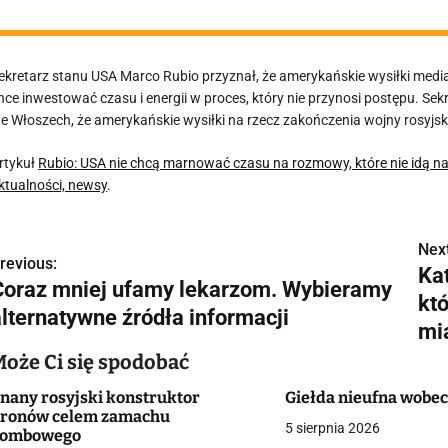
ekretarz stanu USA Marco Rubio przyznał, że amerykańskie wysiłki media
hce inwestować czasu i energii w proces, który nie przynosi postępu. S
e Włoszech, że amerykańskie wysiłki na rzecz zakończenia wojny rosyjsk
rtykuł
Rubio: USA nie chcą marnować czasu na rozmowy, które nie idą n
ktualności, newsy
.
Next
N
revious:
Ka
Coraz mniej ufamy lekarzom. Wybieramy
a
kt
alternatywne źródła informacji
w
mi
Może Ci się spodobać
nany rosyjski konstruktor
Giełda nieufna wobe
g
ronów celem zamachu
5 sierpnia 2026
bombowego
a