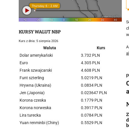
S
c
KURSY WALUT NBP
w
Kurs z dnia: 5 sierpnia 2026
A
Waluta
Kurs
a
Dolar amerykański
3.732 PLN
Euro
4.305 PLN
Frank szwajcarski
4.608 PLN
P
Funt szterling
5.0219 PLN
Hrywna (Ukraina)
0.0834 PLN
Jen (Japonia)
0.023647 PLN
Korona czeska
0.1779 PLN
i
Korona norweska
0.3917 PLN
Z
Lira turecka
0.0784 PLN
d
Yuan renminbi (Chiny)
0.5529 PLN