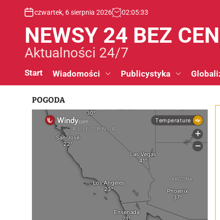
S
czwartek, 6 sierpnia 2026
02
:
05
:
33
k
i
NEWSY 24 BEZ CE
p
t
Aktualności 24/7
o
c
Start
Wiadomości
Publicystyka
Globali
o
n
POGODA
t
e
n
t