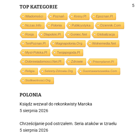
5
TOP KATEGORIE
Wiadomości
Poznań
Kresy.pl
Epoznan.pl
j
Nczas.info
Polonia
Publicystyka
Dziennik.com
Rosja
Dlapolski.pl
Goniec.net
Globalizacja
TenPoznan.pl
Magnapolonia.org
Wolnemedia.net
Mysl-Polska.pl
Twojapogoda.pl
Dobrewiadomosci.net.pl
Zdrowie
Prisonplanet.pl
i
Religia
Sekrety-Zdrowia.org
Gazetawarszawska.com
Stolikwolnosci.org
POLONIA
Ksiądz wezwał do rekonkwisty Maroka
5 sierpnia 2026
Chrześcijanie pod ostrzałem. Seria ataków w Izraelu
5 sierpnia 2026