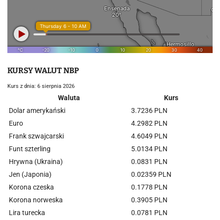
KURSY WALUT NBP
Kurs z dnia: 6 sierpnia 2026
Waluta
Kurs
Dolar amerykański
3.7236 PLN
Euro
4.2982 PLN
Frank szwajcarski
4.6049 PLN
Funt szterling
5.0134 PLN
Hrywna (Ukraina)
0.0831 PLN
Jen (Japonia)
0.02359 PLN
Korona czeska
0.1778 PLN
Korona norweska
0.3905 PLN
Lira turecka
0.0781 PLN