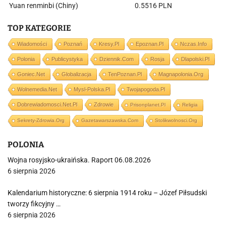
Yuan renminbi (Chiny)
0.5516 PLN
TOP KATEGORIE
Wiadomości
Poznań
Kresy.pl
Epoznan.pl
Nczas.info
Polonia
Publicystyka
Dziennik.com
Rosja
Dlapolski.pl
Goniec.net
Globalizacja
TenPoznan.pl
Magnapolonia.org
Wolnemedia.net
Mysl-Polska.pl
Twojapogoda.pl
Dobrewiadomosci.net.pl
Zdrowie
Prisonplanet.pl
Religia
Sekrety-Zdrowia.org
Gazetawarszawska.com
Stolikwolnosci.org
POLONIA
Wojna rosyjsko-ukraińska. Raport 06.08.2026
6 sierpnia 2026
Kalendarium historyczne: 6 sierpnia 1914 roku – Józef Piłsudski
tworzy fikcyjny …
6 sierpnia 2026