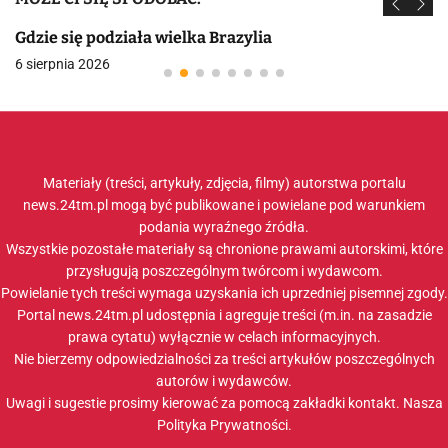
Gdzie się podziała wielka Brazylia
6 sierpnia 2026
Materiały (treści, artykuły, zdjęcia, filmy) autorstwa portalu
news.24tm.pl mogą być publikowane i powielane pod warunkiem
podania wyraźnego źródła.
Wszystkie pozostałe materiały są chronione prawami autorskimi, które
przysługują poszczególnym twórcom i wydawcom.
Powielanie tych treści wymaga uzyskania ich uprzedniej pisemnej zgody.
Portal news.24tm.pl udostępnia i agreguje treści (m.in. na zasadzie
prawa cytatu) wyłącznie w celach informacyjnych.
Nie bierzemy odpowiedzialności za treści artykułów poszczególnych
autorów i wydawców.
Uwagi i sugestie prosimy kierować za pomocą zakładki
kontakt
. Nasza
Polityka Prywatności
.