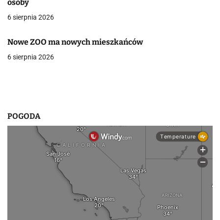
osoby
w
6 sierpnia 2026
p
Nowe ZOO ma nowych mieszkańców
i
6 sierpnia 2026
s
u
POGODA