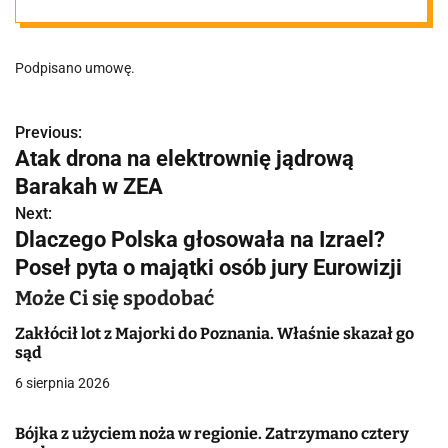
regionie. Będą
Podpisano umowę.
budować nowy
most
Previous:
N
Atak drona na elektrownię jądrową
a
Barakah w ZEA
w
Next:
Dlaczego Polska głosowała na Izrael?
i
Poseł pyta o majątki osób jury Eurowizji
g
Może Ci się spodobać
a
Zakłócił lot z Majorki do Poznania. Właśnie skazał go
sąd
c
6 sierpnia 2026
j
Bójka z użyciem noża w regionie. Zatrzymano cztery
a