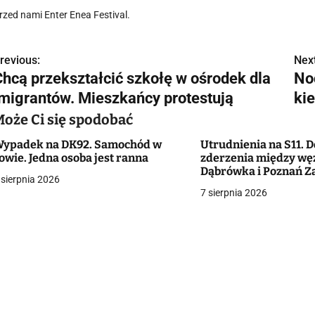
rzed nami Enter Enea Festival.
revious:
Next
N
Chcą przekształcić szkołę w ośrodek dla
No
a
imigrantów. Mieszkańcy protestują
ki
w
Może Ci się spodobać
ypadek na DK92. Samochód w
Utrudnienia na S11. D
owie. Jedna osoba jest ranna
zderzenia między wę
g
Dąbrówka i Poznań Z
 sierpnia 2026
7 sierpnia 2026
a
c
a
w