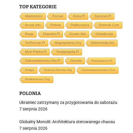
TOP KATEGORIE
i
Wiadomości
Poznań
Kresy.pl
Epoznan.pl
Nczas.info
Polonia
Publicystyka
Dziennik.com
Rosja
Dlapolski.pl
Goniec.net
Globalizacja
TenPoznan.pl
Magnapolonia.org
Wolnemedia.net
Mysl-Polska.pl
Twojapogoda.pl
Dobrewiadomosci.net.pl
Zdrowie
Prisonplanet.pl
Religia
Sekrety-Zdrowia.org
Gazetawarszawska.com
Stolikwolnosci.org
POLONIA
Ukrainiec zatrzymany za przygotowania do sabotażu
7 sierpnia 2026
Globalny Monolit: Architektura sterowanego chaosu
7 sierpnia 2026