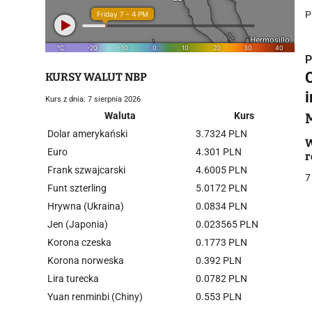
P
P
KURSY WALUT NBP
Kurs z dnia: 7 sierpnia 2026
Waluta
Kurs
Dolar amerykański
3.7324 PLN
i
W
Euro
4.301 PLN
r
Frank szwajcarski
4.6005 PLN
7
Funt szterling
5.0172 PLN
Hrywna (Ukraina)
0.0834 PLN
Jen (Japonia)
0.023565 PLN
Korona czeska
0.1773 PLN
j
Korona norweska
0.392 PLN
Lira turecka
0.0782 PLN
Yuan renminbi (Chiny)
0.553 PLN