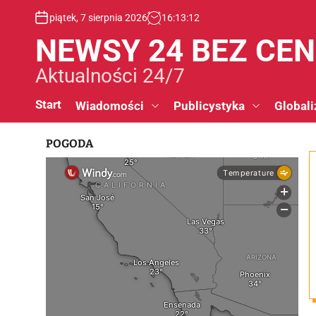
S
piątek, 7 sierpnia 2026
16
:
13
:
13
k
i
NEWSY 24 BEZ CE
p
t
Aktualności 24/7
o
c
Start
Wiadomości
Publicystyka
Globali
o
n
POGODA
t
e
n
t