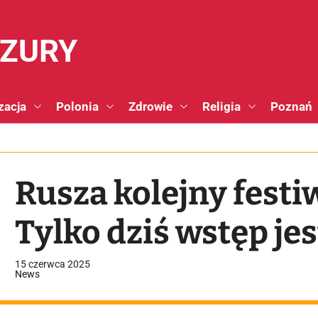
NZURY
zacja
Polonia
Zdrowie
Religia
Poznań
Rusza kolejny festi
Tylko dziś wstęp je
15 czerwca 2025
News