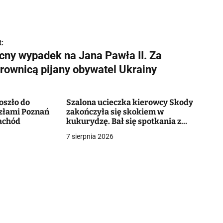
:
cny wypadek na Jana Pawła II. Za
erownicą pijany obywatel Ukrainy
oszło do
Szalona ucieczka kierowcy Skody
złami Poznań
zakończyła się skokiem w
achód
kukurydzę. Bał się spotkania z
policją. Miał poważny powód
7 sierpnia 2026