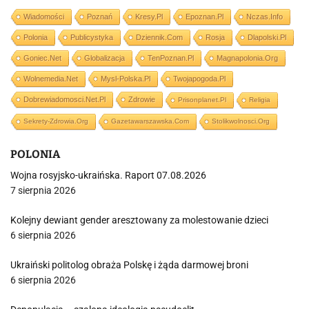
Wiadomości
Poznań
Kresy.pl
Epoznan.pl
Nczas.info
Polonia
Publicystyka
Dziennik.com
Rosja
Dlapolski.pl
Goniec.net
Globalizacja
TenPoznan.pl
Magnapolonia.org
Wolnemedia.net
Mysl-Polska.pl
Twojapogoda.pl
Dobrewiadomosci.net.pl
Zdrowie
Prisonplanet.pl
Religia
Sekrety-Zdrowia.org
Gazetawarszawska.com
Stolikwolnosci.org
POLONIA
Wojna rosyjsko-ukraińska. Raport 07.08.2026
7 sierpnia 2026
Kolejny dewiant gender aresztowany za molestowanie dzieci
6 sierpnia 2026
Ukraiński politolog obraża Polskę i żąda darmowej broni
6 sierpnia 2026