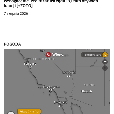
wzbogacenie. Prokuratura żąda 13,1 mln hrywien
kaucji [+FOTO]
7 sierpnia 2026
POGODA