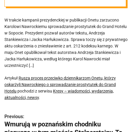
oskarżyli
W trakcie kampanii prezydenckiej w publikacji Onetu zarzucono
Nawrockiego o
Karolowi Nawrockiemu sprowadzanie prostytutek do Grand Hotelu
w Sopocie. Prezydent pozwał autorów tekstu, Andrzeja
sprowadzanie
Stankiewicza i Jacka Harłukowicza. Sprawa toczy się z prywatnego
aktu oskarżenia o zniesławienie z art. 212 kodeksu karnego. W
maju Onet opublikował tekst autorstwa Andrzeja Stankiewicza i
prostytutek do
Jacka Harłukowicza, według którego Karol Nawrocki miał
uczestniczyć […]
Grand Hotelu
Artykuł
Rusza proces przeciwko dziennikarzom Onetu, którzy
oskarżyli Nawrockiego o sprowadzanie prostytutek do Grand
Hotelu
pochodzi z serwisu
Kresy – wiadomości, wydarzenia,
aktualności, newsy
.
Previous:
N
Wmurują w poznańskim chodniku
a