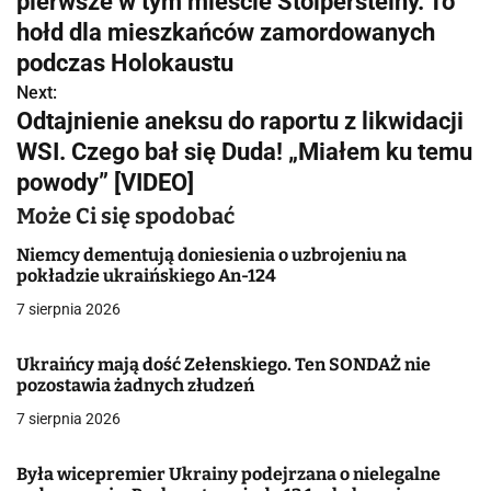
pierwsze w tym mieście Stolpersteiny. To
w
hołd dla mieszkańców zamordowanych
podczas Holokaustu
i
Next:
g
Odtajnienie aneksu do raportu z likwidacji
WSI. Czego bał się Duda! „Miałem ku temu
a
powody” [VIDEO]
c
Może Ci się spodobać
j
Niemcy dementują doniesienia o uzbrojeniu na
pokładzie ukraińskiego An-124
a
7 sierpnia 2026
w
p
Ukraińcy mają dość Zełenskiego. Ten SONDAŻ nie
pozostawia żadnych złudzeń
i
7 sierpnia 2026
s
Była wicepremier Ukrainy podejrzana o nielegalne
u