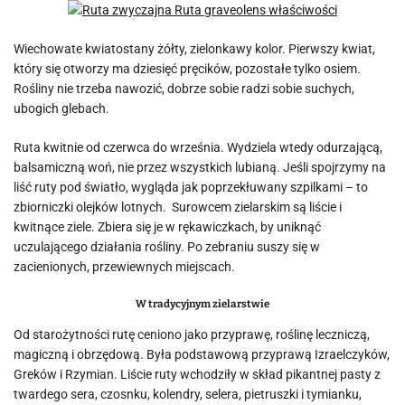
Wiechowate kwiatostany żółty, zielonkawy kolor. Pierwszy kwiat,
który się otworzy ma dziesięć pręcików, pozostałe tylko osiem.
Rośliny nie trzeba nawozić, dobrze sobie radzi sobie suchych,
ubogich glebach.
Ruta kwitnie od czerwca do września. Wydziela wtedy odurzającą,
balsamiczną woń, nie przez wszystkich lubianą. Jeśli spojrzymy na
liść ruty pod światło, wygląda jak poprzekłuwany szpilkami – to
zbiorniczki olejków lotnych. Surowcem zielarskim są liście i
kwitnące ziele. Zbiera się je w rękawiczkach, by uniknąć
uczulającego działania rośliny. Po zebraniu suszy się w
zacienionych, przewiewnych miejscach.
W tradycyjnym zielarstwie
Od starożytności rutę ceniono jako przyprawę, roślinę leczniczą,
magiczną i obrzędową. Była podstawową przyprawą Izraelczyków,
Greków i Rzymian. Liście ruty wchodziły w skład pikantnej pasty z
twardego sera, czosnku, kolendry, selera, pietruszki i tymianku,