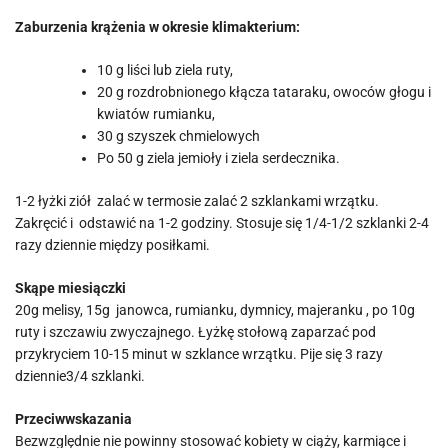
Zaburzenia krążenia w okresie klimakterium:
10 g liści lub ziela ruty,
20 g rozdrobnionego kłącza tataraku, owoców głogu i
kwiatów rumianku,
30 g szyszek chmielowych
Po 50 g ziela jemioły i ziela serdecznika.
1-2 łyżki ziół zalać w termosie zalać 2 szklankami wrzątku.
Zakręcić i odstawić na 1-2 godziny. Stosuje się 1/4-1/2 szklanki 2-4
razy dziennie między posiłkami.
Skąpe miesiączki
20g melisy, 15g janowca, rumianku, dymnicy, majeranku , po 10g
ruty i szczawiu zwyczajnego. Łyżkę stołową zaparzać pod
przykryciem 10-15 minut w szklance wrzątku. Pije się 3 razy
dziennie3/4 szklanki.
Przeciwwskazania
Bezwzględnie nie powinny stosować kobiety w ciąży, karmiące i