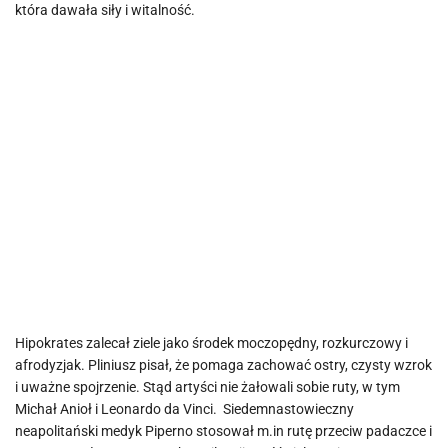
która dawała siły i witalność.
Hipokrates zalecał ziele jako środek moczopędny, rozkurczowy i
afrodyzjak. Pliniusz pisał, że pomaga zachować ostry, czysty wzrok
i uważne spojrzenie. Stąd artyści nie żałowali sobie ruty, w tym
Michał Anioł i Leonardo da Vinci. Siedemnastowieczny
neapolitański medyk Piperno stosował m.in rutę przeciw padaczce i