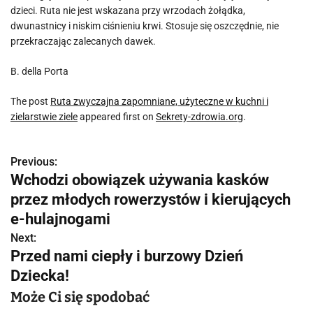
dzieci. Ruta nie jest wskazana przy wrzodach żołądka,
dwunastnicy i niskim ciśnieniu krwi. Stosuje się oszczędnie, nie
przekraczając zalecanych dawek.
B. della Porta
The post
Ruta zwyczajna zapomniane, użyteczne w kuchni i
zielarstwie ziele
appeared first on
Sekrety-zdrowia.org
.
Previous:
N
Wchodzi obowiązek używania kasków
a
przez młodych rowerzystów i kierujących
w
e-hulajnogami
Next:
i
Przed nami ciepły i burzowy Dzień
g
Dziecka!
a
Może Ci się spodobać