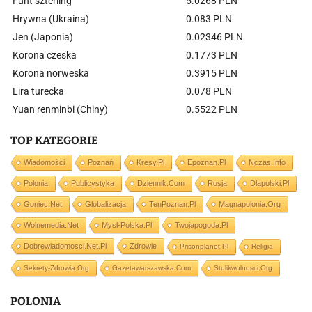
Funt szterling
5.0268 PLN
Hrywna (Ukraina)
0.083 PLN
Jen (Japonia)
0.02346 PLN
Korona czeska
0.1773 PLN
Korona norweska
0.3915 PLN
Lira turecka
0.078 PLN
Yuan renminbi (Chiny)
0.5522 PLN
TOP KATEGORIE
Wiadomości
Poznań
Kresy.pl
Epoznan.pl
Nczas.info
Polonia
Publicystyka
Dziennik.com
Rosja
Dlapolski.pl
Goniec.net
Globalizacja
TenPoznan.pl
Magnapolonia.org
Wolnemedia.net
Mysl-Polska.pl
Twojapogoda.pl
Dobrewiadomosci.net.pl
Zdrowie
Prisonplanet.pl
Religia
Sekrety-Zdrowia.org
Gazetawarszawska.com
Stolikwolnosci.org
POLONIA