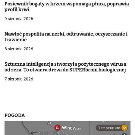
c
Poziewnik bogaty w krzem wspomaga płuca, poprawia
profil krwi
j
9 sierpnia 2026
a
Nawłoć pospolita na nerki, odtruwanie, oczyszczanie i
w
trawienie
8 sierpnia 2026
p
i
Sztuczna inteligencja stworzyła pożytecznego wirusa
od zera. To otwiera drzwi do SUPERbroni biologicznej
s
7 sierpnia 2026
u
POGODA