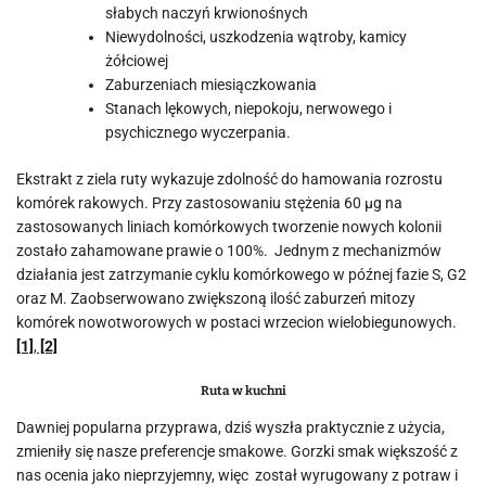
słabych naczyń krwionośnych
Niewydolności, uszkodzenia wątroby, kamicy
żółciowej
Zaburzeniach miesiączkowania
Stanach lękowych, niepokoju, nerwowego i
psychicznego wyczerpania.
Ekstrakt z ziela ruty wykazuje zdolność do hamowania rozrostu
komórek rakowych. Przy zastosowaniu stężenia 60 µg na
zastosowanych liniach komórkowych tworzenie nowych kolonii
zostało zahamowane prawie o 100%. Jednym z mechanizmów
działania jest zatrzymanie cyklu komórkowego w późnej fazie S, G2
oraz M. Zaobserwowano zwiększoną ilość zaburzeń mitozy
komórek nowotworowych w postaci wrzecion wielobiegunowych.
[1]
,
[2]
Ruta w kuchni
Dawniej popularna przyprawa, dziś wyszła praktycznie z użycia,
zmieniły się nasze preferencje smakowe. Gorzki smak większość z
nas ocenia jako nieprzyjemny, więc został wyrugowany z potraw i