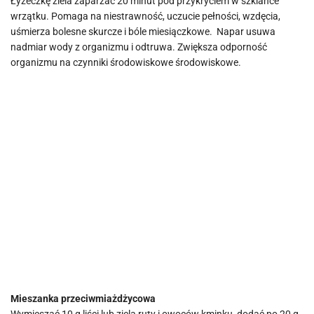
Łyżeczkę ziela zaparzać 20 minut pod przykryciem w szklance
wrzątku. Pomaga na niestrawność, uczucie pełności, wzdęcia,
uśmierza bolesne skurcze i bóle miesiączkowe. Napar usuwa
nadmiar wody z organizmu i odtruwa. Zwiększa odporność
organizmu na czynniki środowiskowe środowiskowe.
Mieszanka przeciwmiażdżycowa
Wymieszać 10 g liści lub ziela ruty i owoców kminku, dodać po 20 g