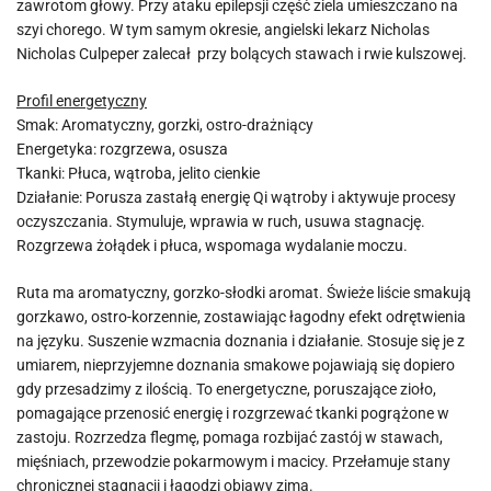
zawrotom głowy. Przy ataku epilepsji część ziela umieszczano na
szyi chorego. W tym samym okresie, angielski lekarz Nicholas
Nicholas Culpeper zalecał przy bolących stawach i rwie kulszowej.
Profil energetyczny
Smak: Aromatyczny, gorzki, ostro-drażniący
Energetyka: rozgrzewa, osusza
Tkanki: Płuca, wątroba, jelito cienkie
Działanie: Porusza zastałą energię Qi wątroby i aktywuje procesy
oczyszczania. Stymuluje, wprawia w ruch, usuwa stagnację.
Rozgrzewa żołądek i płuca, wspomaga wydalanie moczu.
Ruta ma aromatyczny, gorzko-słodki aromat. Świeże liście smakują
gorzkawo, ostro-korzennie, zostawiając łagodny efekt odrętwienia
na języku. Suszenie wzmacnia doznania i działanie. Stosuje się je z
umiarem, nieprzyjemne doznania smakowe pojawiają się dopiero
gdy przesadzimy z ilością. To energetyczne, poruszające zioło,
pomagające przenosić energię i rozgrzewać tkanki pogrążone w
zastoju. Rozrzedza flegmę, pomaga rozbijać zastój w stawach,
mięśniach, przewodzie pokarmowym i macicy. Przełamuje stany
chronicznej stagnacji i łagodzi objawy zima.