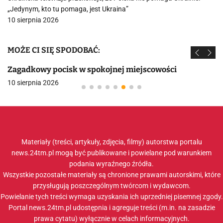
„Jedynym, kto tu pomaga, jest Ukraina”
10 sierpnia 2026
MOŻE CI SIĘ SPODOBAĆ:
Zagadkowy pocisk w spokojnej miejscowości
10 sierpnia 2026
Materiały (treści, artykuły, zdjęcia, filmy) autorstwa portalu
news.24tm.pl mogą być publikowane i powielane pod warunkiem
podania wyraźnego źródła.
Wszystkie pozostałe materiały są chronione prawami autorskimi, które
przysługują poszczególnym twórcom i wydawcom.
Powielanie tych treści wymaga uzyskania ich uprzedniej pisemnej zgody.
Portal news.24tm.pl udostępnia i agreguje treści (m.in. na zasadzie
prawa cytatu) wyłącznie w celach informacyjnych.