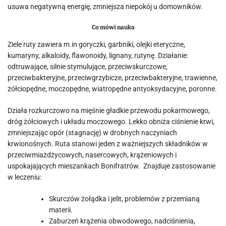
usuwa negatywną energię, zmniejsza niepokój u domowników.
Co mówi nauka
Ziele ruty zawiera m.in goryczki, garbniki, olejki eteryczne,
kumaryny, alkaloidy, flawonoidy, lignany, rutynę. Działanie:
odtruwające, silnie stymulujące, przeciwskurczowe,
przeciwbakteryjne, przeciwgrzybicze, przeciwbakteryjne, trawienne,
żółciopędne, moczopędne, wiatropędne antyoksydacyjne, poronne.
Działa rozkurczowo na mięśnie gładkie przewodu pokarmowego,
dróg żółciowych i układu moczowego. Lekko obniża ciśnienie krwi,
zmniejszając opór (stagnację) w drobnych naczyniach
krwionośnych. Ruta stanowi jeden z ważniejszych składników w
przeciwmiażdżycowych, nasercowych, krążeniowych i
uspokajających mieszankach Bonifratrów. Znajduje zastosowanie
w leczeniu:
Skurczów żołądka i jelit, problemów z przemianą
materii.
Zaburzeń krążenia obwodowego, nadciśnienia,