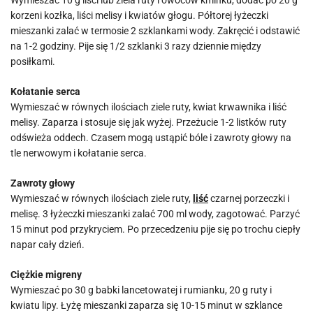
korzeni kozłka, liści melisy i kwiatów głogu. Półtorej łyżeczki
mieszanki zalać w termosie 2 szklankami wody. Zakręcić i odstawić
na 1-2 godziny. Pije się 1/2 szklanki 3 razy dziennie między
posiłkami.
Kołatanie serca
Wymieszać w równych ilościach ziele ruty, kwiat krwawnika i liść
melisy. Zaparza i stosuje się jak wyżej. Przeżucie 1-2 listków ruty
odświeża oddech. Czasem mogą ustąpić bóle i zawroty głowy na
tle nerwowym i kołatanie serca.
Zawroty głowy
Wymieszać w równych ilościach ziele ruty,
liść
czarnej porzeczki i
melisę. 3 łyżeczki mieszanki zalać 700 ml wody, zagotować. Parzyć
15 minut pod przykryciem. Po przecedzeniu pije się po trochu ciepły
napar cały dzień.
Ciężkie migreny
Wymieszać po 30 g babki lancetowatej i rumianku, 20 g ruty i
kwiatu lipy. Łyżę mieszanki zaparza się 10-15 minut w szklance