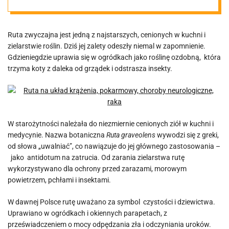
zielarstwie
Ruta zwyczajna jest jedną z najstarszych, cenionych w kuchni i
ziele
zielarstwie roślin. Dziś jej zalety odeszły niemal w zapomnienie.
Gdzieniegdzie uprawia się w ogródkach jako roślinę ozdobną, która
trzyma koty z daleka od grządek i odstrasza insekty.
W starożytności należała do niezmiernie cenionych ziół w kuchni i
medycynie. Nazwa botaniczna
Ruta graveolens
wywodzi się z greki,
od słowa „uwalniać”, co nawiązuje do jej głównego zastosowania –
jako antidotum na zatrucia. Od zarania zielarstwa rutę
wykorzystywano dla ochrony przed zarazami, morowym
powietrzem, pchłami i insektami.
W dawnej Polsce rutę uważano za symbol czystości i dziewictwa.
Uprawiano w ogródkach i okiennych parapetach, z
przeświadczeniem o mocy odpędzania zła i odczyniania uroków.