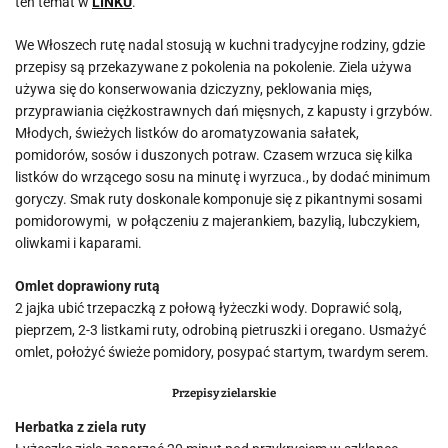
ten temat w
LINKU
.
We Włoszech rutę nadal stosują w kuchni tradycyjne rodziny, gdzie
przepisy są przekazywane z pokolenia na pokolenie. Ziela używa
używa się do konserwowania dziczyzny, peklowania mięs,
przyprawiania ciężkostrawnych dań mięsnych, z kapusty i grzybów.
Młodych, świeżych listków do aromatyzowania sałatek,
pomidorów, sosów i duszonych potraw. Czasem wrzuca się kilka
listków do wrzącego sosu na minutę i wyrzuca., by dodać minimum
goryczy. Smak ruty doskonale komponuje się z pikantnymi sosami
pomidorowymi, w połączeniu z majerankiem, bazylią, lubczykiem,
oliwkami i kaparami.
Omlet doprawiony rutą
2 jajka ubić trzepaczką z połową łyżeczki wody. Doprawić solą,
pieprzem, 2-3 listkami ruty, odrobiną pietruszki i oregano. Usmażyć
omlet, położyć świeże pomidory, posypać startym, twardym serem.
Przepisy zielarskie
Herbatka z ziela ruty