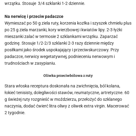
wrzątku. Stosuje 3/4 szklanki 1-2 dziennie.
Na nerwicę i przeciw padaczce
Wymieszać po 50 g ziela ruty, korzenia kozłka i szyszek chmielu plus
po 25 g ziela marzanki, kory wierzbowej i kwiatów lipy. 2-3 łyżki
mieszanki zalać w termosie 2 szklankami wrzątku. Zaparzać
godzinę. Stosuje 1/2-2/3 szklanki 2-3 razy dziennie między
posiłkami jako środek uspokajający i przeciwskurczowy. Przy
padaczce, nerwicy wegetatywnej, podnieceniu nerwowym i
trudnościach w zasypianiu.
Oliwka przeciwbólowa z ruty
Stara włoska receptura doskonała na zwichnięcia, ból kolana,
łokieć tenisisty, dolegliwości stawów, reumatyczne, artretyczne. 60
g świeżej ruty rozgnieść w moździerzu, przełożyć do szklanego
naczynia, dodać ćwierć litra oliwy z oliwek extra virgin. Macerować
2 tygodnie.