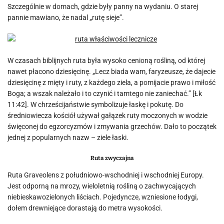
Szczególnie w domach, gdzie były panny na wydaniu. O starej
pannie mawiano, że nadal „rutę sieje”.
W czasach biblijnych ruta była wysoko cenioną rośliną, od której
nawet płacono dziesięcinę. „Lecz biada wam, faryzeusze, że dajecie
dziesięcinę z mięty i ruty, z każdego ziela, a pomijacie prawo i miłość
Boga; a wszak należało i to czynić i tamtego nie zaniechać.” [Łk
11:42]. W chrześcijaństwie symbolizuje łaskę i pokutę. Do
średniowiecza kościół używał gałązek ruty moczonych w wodzie
święconej do egzorcyzmów i zmywania grzechów. Dało to początek
jednej z popularnych nazw – ziele łaski.
Ruta zwyczajna
Ruta Graveolens z południowo-wschodniej i wschodniej Europy.
Jest odporną na mrozy, wieloletnią rośliną o zachwycających
niebieskawozielonych liściach. Pojedyncze, wzniesione łodygi,
dołem drewniejące dorastają do metra wysokości.