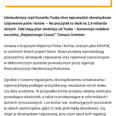
rejestr.
Uśmiechnięty rząd Donalda Tuska chce wprowadzić obowiązkowe
Sommer: Skok
czipowanie psów i kotów. – Na początek to skok na 2,4 miliarda
złotych. Taki mają plan złodzieje od Tuska – komentuje redaktor
na 2,4 miliarda
naczelny „Najwyższego Czasu!” Tomasz Sommer.
Ustawę o Krajowym Rejestrze Psów i Kotów, znanym jako KROPiK,
złotych
w ostatnich dniach poparł Senat. Nowe przepisy wprowadzają
powszechny obowiązek czipowania oraz rejestracji czworonogów
w elektronicznym systemie prowadzonym przez Agencję
Restrukturyzacji i Modernizacji Rolnictwa.
Zgodnie z nowymi regulacjami, obowiązkowemu oznakowaniu i
rejestracji będą podlegać wszystkie psy, niezależnie od ich wieku
czy daty urodzenia. W przypadku kotów przepisy obejmą zwierzęta
posiadające właścicieli, a także te przebywające w schroniskach i
domach tymczasowych. Los kotów tzw. wolnożyjących pozostanie
w rękach samorządów, gdyż to rady gmin będą decydować, czy
objąć je obowiązkiem czipowania, przy czym spod tych regulacji