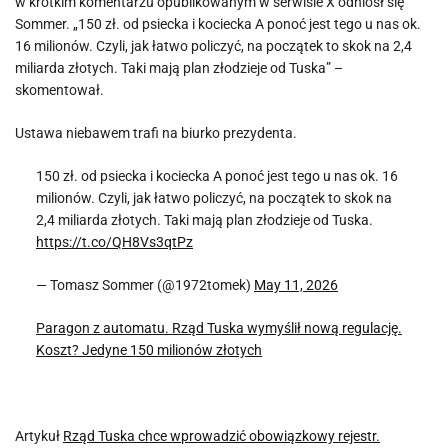
w krótkim komentarzu opublikowanym w serwisie X odniósł się
Sommer. „150 zł. od psiecka i kociecka A ponoć jest tego u nas ok.
16 milionów. Czyli, jak łatwo policzyć, na początek to skok na 2,4
miliarda złotych. Taki mają plan złodzieje od Tuska” –
skomentował.
Ustawa niebawem trafi na biurko prezydenta.
150 zł. od psiecka i kociecka A ponoć jest tego u nas ok. 16
milionów. Czyli, jak łatwo policzyć, na początek to skok na
2,4 miliarda złotych. Taki mają plan złodzieje od Tuska.
https://t.co/QH8Vs3qtPz
— Tomasz Sommer (@1972tomek)
May 11, 2026
Paragon z automatu. Rząd Tuska wymyślił nową regulację.
Koszt? Jedyne 150 milionów złotych
Artykuł
Rząd Tuska chce wprowadzić obowiązkowy rejestr.