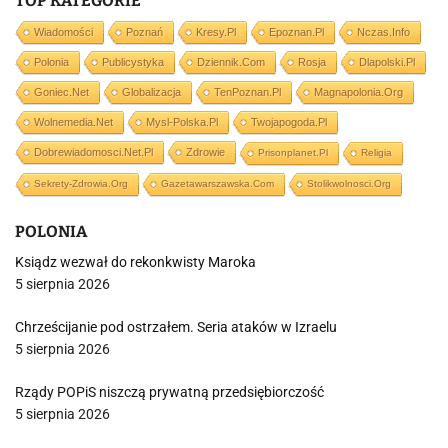
TOP KATEGORIE
Wiadomości
Poznań
Kresy.pl
Epoznan.pl
Nczas.info
Polonia
Publicystyka
Dziennik.com
Rosja
Dlapolski.pl
Goniec.net
Globalizacja
TenPoznan.pl
Magnapolonia.org
Wolnemedia.net
Mysl-Polska.pl
Twojapogoda.pl
Dobrewiadomosci.net.pl
Zdrowie
Prisonplanet.pl
Religia
Sekrety-Zdrowia.org
Gazetawarszawska.com
Stolikwolnosci.org
POLONIA
Ksiądz wezwał do rekonkwisty Maroka
5 sierpnia 2026
Chrześcijanie pod ostrzałem. Seria ataków w Izraelu
5 sierpnia 2026
Rządy POPiS niszczą prywatną przedsiębiorczość
5 sierpnia 2026