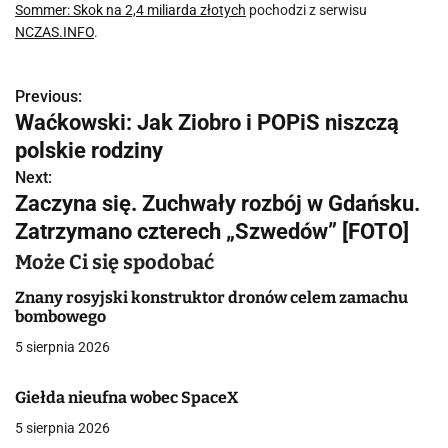
Sommer: Skok na 2,4 miliarda złotych
pochodzi z serwisu
NCZAS.INFO
.
Previous:
N
Waćkowski: Jak Ziobro i POPiS niszczą
a
polskie rodziny
w
Next:
Zaczyna się. Zuchwały rozbój w Gdańsku.
i
Zatrzymano czterech „Szwedów” [FOTO]
g
Może Ci się spodobać
a
Znany rosyjski konstruktor dronów celem zamachu
bombowego
c
5 sierpnia 2026
j
Giełda nieufna wobec SpaceX
a
5 sierpnia 2026
w