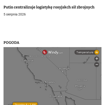
p
Putin centralizuje logistykę rosyjskch sił zbrojnych
5 sierpnia 2026
i
s
u
POGODA