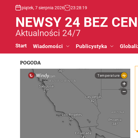
S
piątek, 7 sierpnia 2026
23
:
28
:
20
k
i
NEWSY 24 BEZ CE
p
t
Aktualności 24/7
o
c
Start
Wiadomości
Publicystyka
Globali
o
n
POGODA
t
e
n
t