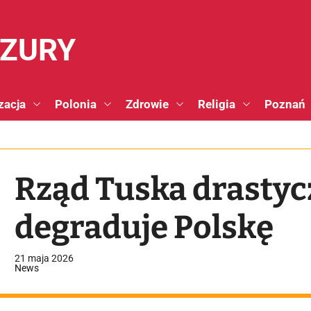
NZURY
zacja
Polonia
Zdrowie
Religia
Poznań
Rząd Tuska drastycz
degraduje Polskę
21 maja 2026
News