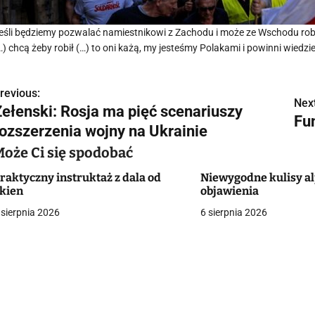
eśli będziemy pozwalać namiestnikowi z Zachodu i może ze Wschodu robić c
…) chcą żeby robił (…) to oni każą, my jesteśmy Polakami i powinni wiedzie
revious:
N
Next
Zełenski: Rosja ma pięć scenariuszy
Fu
a
rozszerzenia wojny na Ukrainie
w
Może Ci się spodobać
raktyczny instruktaż z dala od
Niewygodne kulisy a
kien
objawienia
g
 sierpnia 2026
6 sierpnia 2026
a
c
a