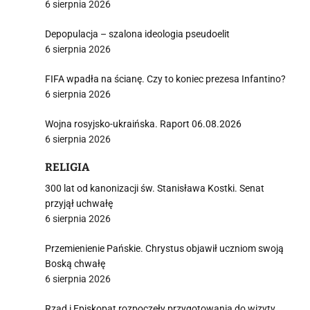
6 sierpnia 2026
Depopulacja – szalona ideologia pseudoelit
6 sierpnia 2026
i
FIFA wpadła na ścianę. Czy to koniec prezesa Infantino?
6 sierpnia 2026
Wojna rosyjsko-ukraińska. Raport 06.08.2026
6 sierpnia 2026
RELIGIA
300 lat od kanonizacji św. Stanisława Kostki. Senat
przyjął uchwałę
6 sierpnia 2026
Przemienienie Pańskie. Chrystus objawił uczniom swoją
Boską chwałę
6 sierpnia 2026
Rząd i Episkopat rozpoczęły przygotowania do wizyty