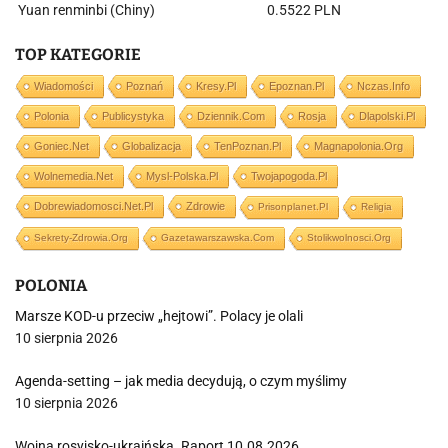
Yuan renminbi (Chiny)
0.5522 PLN
TOP KATEGORIE
Wiadomości
Poznań
Kresy.pl
Epoznan.pl
Nczas.info
Polonia
Publicystyka
Dziennik.com
Rosja
Dlapolski.pl
Goniec.net
Globalizacja
TenPoznan.pl
Magnapolonia.org
Wolnemedia.net
Mysl-Polska.pl
Twojapogoda.pl
Dobrewiadomosci.net.pl
Zdrowie
Prisonplanet.pl
Religia
Sekrety-Zdrowia.org
Gazetawarszawska.com
Stolikwolnosci.org
POLONIA
Marsze KOD-u przeciw „hejtowi”. Polacy je olali
10 sierpnia 2026
Agenda-setting – jak media decydują, o czym myślimy
10 sierpnia 2026
Wojna rosyjsko-ukraińska. Raport 10.08.2026