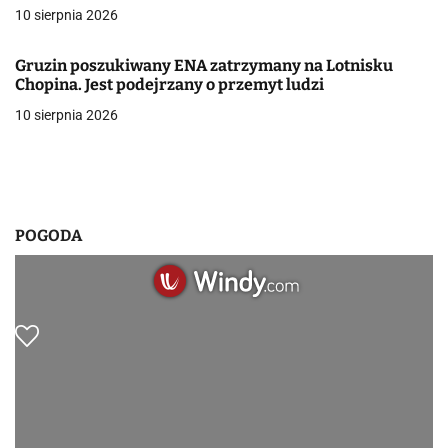
w
10 sierpnia 2026
p
Gruzin poszukiwany ENA zatrzymany na Lotnisku
i
Chopina. Jest podejrzany o przemyt ludzi
10 sierpnia 2026
s
u
POGODA