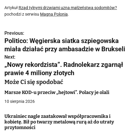
Artykuł
Rząd tylnymi drzwiami uzna małżeństwa sodomitów?
pochodzi z serwisu
Magna Polonia
.
Previous:
N
Politico: Węgierska siatka szpiegowska
a
miała działać przy ambasadzie w Brukseli
w
Next:
„Nowy rekordzista”. Radnolekarz zgarnął
i
prawie 4 miliony złotych
g
Może Ci się spodobać
a
Marsze KOD-u przeciw „hejtowi”. Polacy je olali
c
10 sierpnia 2026
j
Ukrainiec nagle zaatakował współpracownika i
kobietę. Bił po twarzy metalową rurą aż do utraty
a
przytomności