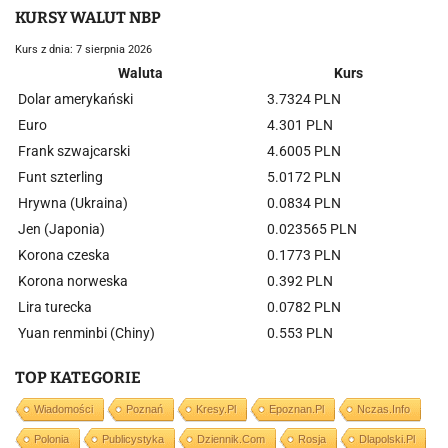
KURSY WALUT NBP
Kurs z dnia: 7 sierpnia 2026
Waluta
Kurs
Dolar amerykański
3.7324 PLN
Euro
4.301 PLN
Frank szwajcarski
4.6005 PLN
Funt szterling
5.0172 PLN
Hrywna (Ukraina)
0.0834 PLN
Jen (Japonia)
0.023565 PLN
Korona czeska
0.1773 PLN
Korona norweska
0.392 PLN
Lira turecka
0.0782 PLN
Yuan renminbi (Chiny)
0.553 PLN
TOP KATEGORIE
Wiadomości
Poznań
Kresy.pl
Epoznan.pl
Nczas.info
Polonia
Publicystyka
Dziennik.com
Rosja
Dlapolski.pl