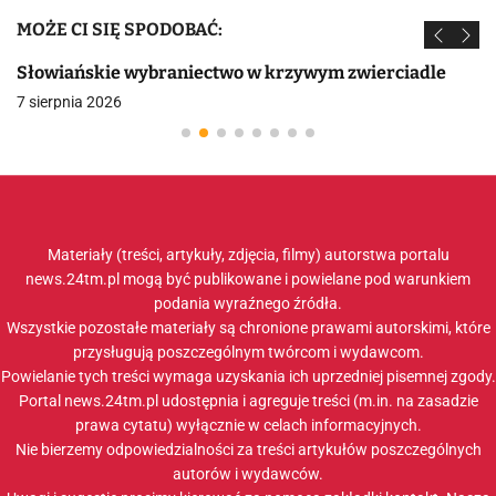
MOŻE CI SIĘ SPODOBAĆ:
Słowiańskie wybraniectwo w krzywym zwierciadle
7 sierpnia 2026
Materiały (treści, artykuły, zdjęcia, filmy) autorstwa portalu
news.24tm.pl mogą być publikowane i powielane pod warunkiem
podania wyraźnego źródła.
Wszystkie pozostałe materiały są chronione prawami autorskimi, które
przysługują poszczególnym twórcom i wydawcom.
Powielanie tych treści wymaga uzyskania ich uprzedniej pisemnej zgody.
Portal news.24tm.pl udostępnia i agreguje treści (m.in. na zasadzie
prawa cytatu) wyłącznie w celach informacyjnych.
Nie bierzemy odpowiedzialności za treści artykułów poszczególnych
autorów i wydawców.