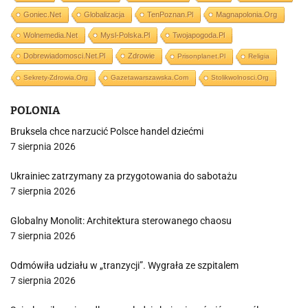
Goniec.net
Globalizacja
TenPoznan.pl
Magnapolonia.org
Wolnemedia.net
Mysl-Polska.pl
Twojapogoda.pl
Dobrewiadomosci.net.pl
Zdrowie
Prisonplanet.pl
Religia
Sekrety-Zdrowia.org
Gazetawarszawska.com
Stolikwolnosci.org
POLONIA
Bruksela chce narzucić Polsce handel dziećmi
7 sierpnia 2026
Ukrainiec zatrzymany za przygotowania do sabotażu
7 sierpnia 2026
Globalny Monolit: Architektura sterowanego chaosu
7 sierpnia 2026
Odmówiła udziału w „tranzycji”. Wygrała ze szpitalem
7 sierpnia 2026