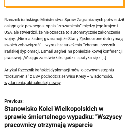
pewnym
Rzecznik irańskiego Ministerstwa Spraw Zagranicznych potwierdził
stopniu
osiągnięcie pewnego stopnia “zrozumienia” między jego krajem i
USA, ale stwierdził, że nie oznacza to automatycznie zakończenia
“zrozumienia” z
wojny. „Nie ma żadnej gwarancji, że Stany Zjednoczone dotrzymają
swoich zobowiązań” – wyraził zastrzeżenia Teheranu rzecznik
irańskiej dyplomacji, Esmail Baghei na poniedziałkowej konferencji
USA
prasowej. „W ciągu zaledwie kilku godzin spotyka się z […]
Artykuł
Rzecznik irańskiej dyplomacji mówi o pewnym stopniu
“zrozumienia” z USA
pochodzi z serwisu
Kresy – wiadomości,
wydarzenia, aktualności, newsy
.
Previous:
N
Stanowisko Kolei Wielkopolskich w
a
sprawie śmiertelnego wypadku: "Wszyscy
w
pracownicy otrzymają wsparcie