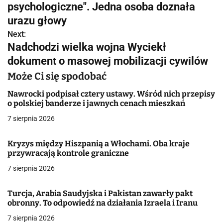
psychologiczne". Jedna osoba doznała
i
urazu głowy
g
Next:
Nadchodzi wielka wojna Wyciekł
a
dokument o masowej mobilizacji cywilów
c
Może Ci się spodobać
j
Nawrocki podpisał cztery ustawy. Wśród nich przepisy
o polskiej banderze i jawnych cenach mieszkań
a
7 sierpnia 2026
w
p
Kryzys między Hiszpanią a Włochami. Oba kraje
przywracają kontrole graniczne
i
7 sierpnia 2026
s
Turcja, Arabia Saudyjska i Pakistan zawarły pakt
u
obronny. To odpowiedź na działania Izraela i Iranu
7 sierpnia 2026