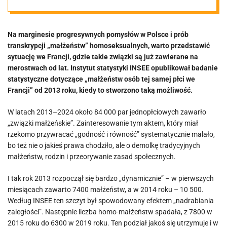
Na marginesie progresywnych pomysłów w Polsce i prób
transkrypcji „małżeństw” homoseksualnych, warto przedstawić
sytuację we Francji, gdzie takie związki są już zawierane na
merostwach od lat. Instytut statystyki INSEE opublikował badanie
statystyczne dotyczące „małżeństw osób tej samej płci we
Francji” od 2013 roku, kiedy to stworzono taką możliwość.
W latach 2013–2024 około 84 000 par jednopłciowych zawarło
„związki małżeńskie”. Zainteresowanie tym aktem, który miał
rzekomo przywracać „godność i równość” systematycznie malało,
bo też nie o jakieś prawa chodziło, ale o demolkę tradycyjnych
małżeństw, rodzin i przeorywanie zasad społecznych.
I tak rok 2013 rozpoczął się bardzo „dynamicznie” – w pierwszych
miesiącach zawarto 7400 małżeństw, a w 2014 roku – 10 500.
Według INSEE ten szczyt był spowodowany efektem „nadrabiania
zaległości”. Następnie liczba homo-małżeństw spadała, z 7800 w
2015 roku do 6300 w 2019 roku. Ten podział jakoś się utrzymuje i w