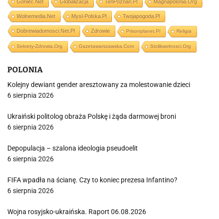
Goniec.net
Globalizacja
TenPoznan.pl
Magnapolonia.org
Wolnemedia.net
Mysl-Polska.pl
Twojapogoda.pl
Dobrewiadomosci.net.pl
Zdrowie
Prisonplanet.pl
Religia
Sekrety-Zdrowia.org
Gazetawarszawska.com
Stolikwolnosci.org
POLONIA
Kolejny dewiant gender aresztowany za molestowanie dzieci
6 sierpnia 2026
Ukraiński politolog obraża Polskę i żąda darmowej broni
6 sierpnia 2026
Depopulacja – szalona ideologia pseudoelit
6 sierpnia 2026
FIFA wpadła na ścianę. Czy to koniec prezesa Infantino?
6 sierpnia 2026
Wojna rosyjsko-ukraińska. Raport 06.08.2026