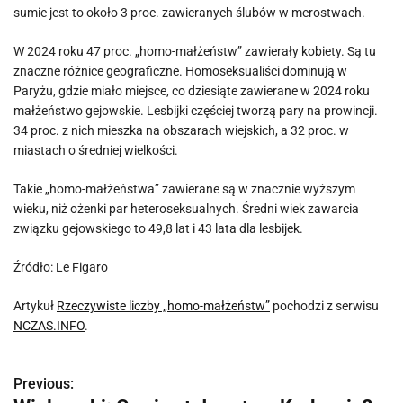
sumie jest to około 3 proc. zawieranych ślubów w merostwach.
W 2024 roku 47 proc. „homo-małżeństw” zawierały kobiety. Są tu
znaczne różnice geograficzne. Homoseksualiści dominują w
Paryżu, gdzie miało miejsce, co dziesiąte zawierane w 2024 roku
małżeństwo gejowskie. Lesbijki częściej tworzą pary na prowincji.
34 proc. z nich mieszka na obszarach wiejskich, a 32 proc. w
miastach o średniej wielkości.
Takie „homo-małżeństwa” zawierane są w znacznie wyższym
wieku, niż ożenki par heteroseksualnych. Średni wiek zawarcia
związku gejowskiego to 49,8 lat i 43 lata dla lesbijek.
Źródło: Le Figaro
Artykuł
Rzeczywiste liczby „homo-małżeństw”
pochodzi z serwisu
NCZAS.INFO
.
Previous:
N