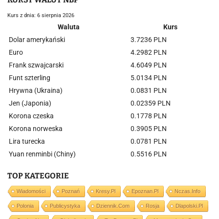
Kurs z dnia: 6 sierpnia 2026
Waluta
Kurs
Dolar amerykański
3.7236 PLN
Euro
4.2982 PLN
Frank szwajcarski
4.6049 PLN
Funt szterling
5.0134 PLN
Hrywna (Ukraina)
0.0831 PLN
Jen (Japonia)
0.02359 PLN
Korona czeska
0.1778 PLN
Korona norweska
0.3905 PLN
Lira turecka
0.0781 PLN
Yuan renminbi (Chiny)
0.5516 PLN
TOP KATEGORIE
Wiadomości
Poznań
Kresy.pl
Epoznan.pl
Nczas.info
Polonia
Publicystyka
Dziennik.com
Rosja
Dlapolski.pl