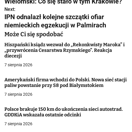
Wielomski: Co się stało w tym Krakowie?
a
Next:
IPN odnalazł kolejne szczątki ofiar
w
niemieckich egzekucji w Palmirach
i
Może Ci się spodobać
g
Hiszpański ksiądz wezwał do „Rekonkwisty Maroka” i
a
„przywrócenia Cesarstwa Rzymskiego”. Reakcja
diecezji
c
7 sierpnia 2026
j
Amerykański firma wchodzi do Polski. Nowa sieć stacji
a
paliw powstanie przy S8 pod Białymstokiem
w
7 sierpnia 2026
p
Polsce brakuje 150 km do ukończenia sieci autostrad.
GDDKiA wskazała ostatnie odcinki
i
7 sierpnia 2026
s