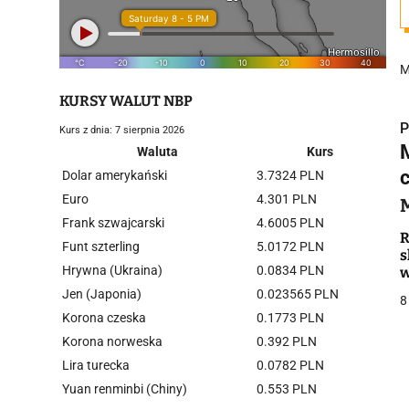
M
KURSY WALUT NBP
P
Kurs z dnia: 7 sierpnia 2026
Waluta
Kurs
Dolar amerykański
3.7324 PLN
Euro
4.301 PLN
Frank szwajcarski
4.6005 PLN
i
R
Funt szterling
5.0172 PLN
s
Hrywna (Ukraina)
0.0834 PLN
Jen (Japonia)
0.023565 PLN
8
Korona czeska
0.1773 PLN
Korona norweska
0.392 PLN
Lira turecka
0.0782 PLN
j
Yuan renminbi (Chiny)
0.553 PLN