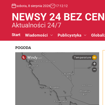
S
sobota, 8 sierpnia 2026
17
:
12
:
13
k
i
NEWSY 24 BEZ CE
p
t
Aktualności 24/7
o
c
Start
Wiadomości
Publicystyka
Globali
o
n
POGODA
t
e
n
t