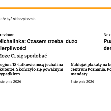
oże być niebezpiecznie.
revious:
Next
N
Michalinka: Czasem trzeba dużo
Pu
a
cierpliwości
der
w
Może Ci się spodobać
egion. 18-latkowie nocą jechali na
Naklejał plakaty na
kuterze. Skończyło się poważnym
centrum Poznania. Po
g
wypadkiem
mandaty
 sierpnia 2026
8 sierpnia 2026
a
c