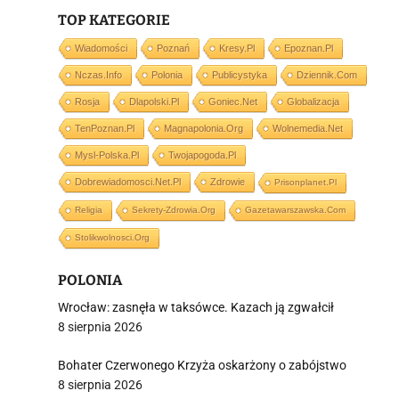
TOP KATEGORIE
Wiadomości
Poznań
Kresy.pl
Epoznan.pl
Nczas.info
Polonia
Publicystyka
Dziennik.com
i
Rosja
Dlapolski.pl
Goniec.net
Globalizacja
TenPoznan.pl
Magnapolonia.org
Wolnemedia.net
Mysl-Polska.pl
Twojapogoda.pl
Dobrewiadomosci.net.pl
Zdrowie
Prisonplanet.pl
Religia
Sekrety-Zdrowia.org
Gazetawarszawska.com
Stolikwolnosci.org
POLONIA
Wrocław: zasnęła w taksówce. Kazach ją zgwałcił
8 sierpnia 2026
Bohater Czerwonego Krzyża oskarżony o zabójstwo
8 sierpnia 2026