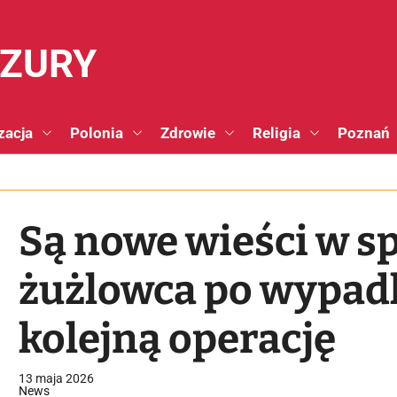
NZURY
zacja
Polonia
Zdrowie
Religia
Poznań
Są nowe wieści w s
żużlowca po wypadk
kolejną operację
13 maja 2026
News