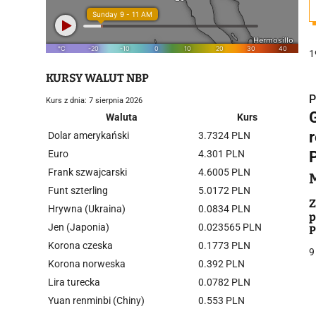
1
KURSY WALUT NBP
P
Kurs z dnia: 7 sierpnia 2026
G
Waluta
Kurs
r
Dolar amerykański
3.7324 PLN
Euro
4.301 PLN
Frank szwajcarski
4.6005 PLN
i
Funt szterling
5.0172 PLN
Z
Hrywna (Ukraina)
0.0834 PLN
p
Jen (Japonia)
0.023565 PLN
P
Korona czeska
0.1773 PLN
9
Korona norweska
0.392 PLN
Lira turecka
0.0782 PLN
j
Yuan renminbi (Chiny)
0.553 PLN