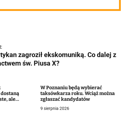
:
tykan zagroził ekskomuniką. Co dalej z
actwem św. Piusa X?
z
W Poznaniu będą wybierać
 dostaną
taksówkarza roku. Wciąż można
te, ale
zgłaszać kandydatów
ozwiązanie"
9 sierpnia 2026