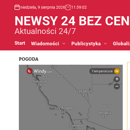
S
niedziela, 9 sierpnia 2026
11
:
59
:
03
k
i
NEWSY 24 BEZ CE
p
t
Aktualności 24/7
o
c
Start
Wiadomości
Publicystyka
Globali
o
n
POGODA
t
e
n
t