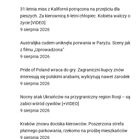
31-letnia miss z Kalifornii potrącona na przejściu dla
pieszych. Za kierownicą 6-letni chłopiec. Kobieta walczy o
życie [VIDEO]
9 sierpnia 2026
Australijka cudem uniknęła porwania w Paryżu. Sceny jak
z filmu „Uprowadzona”
9 sierpnia 2026
Pride of Poland wraca do gry. Zagraniczni kupcy znów
interesują się polskimi arabami, wylicytują nawet zarodek
9 sierpnia 2026
Nocny atak Ukraińców na przygraniczny region Rosji – są
zabici wśród cywilów [+VIDEO]
9 sierpnia 2026
Kraków znowu dociska kierowców. Poszerzona strefa
płatnego parkowania, rzekomo na prośbę mieszkańców
9 sierpnia 2026