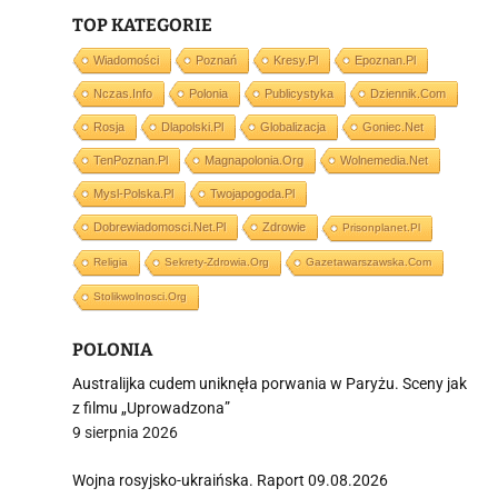
TOP KATEGORIE
Wiadomości
Poznań
Kresy.pl
Epoznan.pl
Nczas.info
Polonia
Publicystyka
Dziennik.com
i
Rosja
Dlapolski.pl
Globalizacja
Goniec.net
TenPoznan.pl
Magnapolonia.org
Wolnemedia.net
Mysl-Polska.pl
Twojapogoda.pl
Dobrewiadomosci.net.pl
Zdrowie
Prisonplanet.pl
Religia
Sekrety-Zdrowia.org
Gazetawarszawska.com
Stolikwolnosci.org
POLONIA
Australijka cudem uniknęła porwania w Paryżu. Sceny jak
z filmu „Uprowadzona”
9 sierpnia 2026
Wojna rosyjsko-ukraińska. Raport 09.08.2026