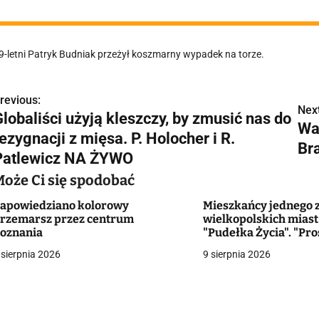
9-letni Patryk Budniak przeżył koszmarny wypadek na torze.
revious:
N
Next
lobaliści użyją kleszczy, by zmusić nas do
Wa
a
ezygnacji z mięsa. P. Holocher i R.
Br
w
Patlewicz NA ŻYWO
Może Ci się spodobać
apowiedziano kolorowy
Mieszkańcy jednego 
g
rzemarsz przez centrum
wielkopolskich miast
oznania
"Pudełka Życia". "Pros
a
bardzo praktyczne r
 sierpnia 2026
9 sierpnia 2026
c