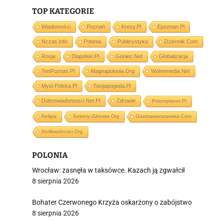
TOP KATEGORIE
Wiadomości
Poznań
Kresy.pl
Epoznan.pl
Nczas.info
Polonia
Publicystyka
Dziennik.com
i
Rosja
Dlapolski.pl
Goniec.net
Globalizacja
TenPoznan.pl
Magnapolonia.org
Wolnemedia.net
Mysl-Polska.pl
Twojapogoda.pl
Dobrewiadomosci.net.pl
Zdrowie
Prisonplanet.pl
Religia
Sekrety-Zdrowia.org
Gazetawarszawska.com
Stolikwolnosci.org
POLONIA
Wrocław: zasnęła w taksówce. Kazach ją zgwałcił
8 sierpnia 2026
Bohater Czerwonego Krzyża oskarżony o zabójstwo
8 sierpnia 2026