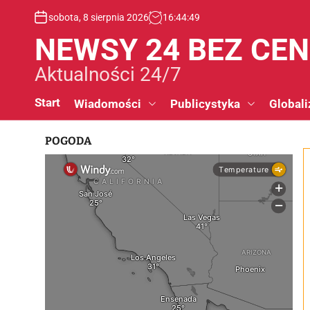
S
sobota, 8 sierpnia 2026
16
:
44
:
49
k
i
NEWSY 24 BEZ CE
p
t
Aktualności 24/7
o
c
Start
Wiadomości
Publicystyka
Globali
o
n
POGODA
t
e
n
t