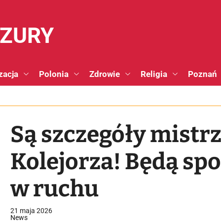
NZURY
zacja
Polonia
Zdrowie
Religia
Poznań
Są szczegóły mistrz
Kolejorza! Będą sp
w ruchu
21 maja 2026
News