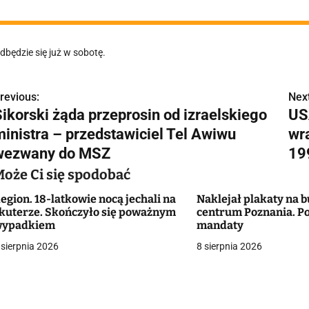
dbędzie się już w sobotę.
revious:
Next
N
Sikorski żąda przeprosin od izraelskiego
US
a
ministra – przedstawiciel Tel Awiwu
wr
w
wezwany do MSZ
19
Może Ci się spodobać
egion. 18-latkowie nocą jechali na
Naklejał plakaty na
g
kuterze. Skończyło się poważnym
centrum Poznania. Po
wypadkiem
mandaty
a
 sierpnia 2026
8 sierpnia 2026
c