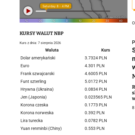
O
KURSY WALUT NBP
P
Kurs z dnia: 7 sierpnia 2026
Waluta
Kurs
Dolar amerykański
3.7324 PLN
Euro
4.301 PLN
Frank szwajcarski
4.6005 PLN
i
Funt szterling
5.0172 PLN
R
Hrywna (Ukraina)
0.0834 PLN
s
Jen (Japonia)
0.023565 PLN
Korona czeska
0.1773 PLN
8
Korona norweska
0.392 PLN
Lira turecka
0.0782 PLN
j
Yuan renminbi (Chiny)
0.553 PLN