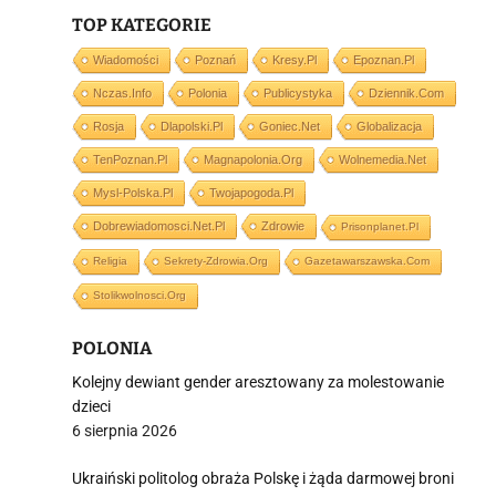
TOP KATEGORIE
i
Wiadomości
Poznań
Kresy.pl
Epoznan.pl
Nczas.info
Polonia
Publicystyka
Dziennik.com
Rosja
Dlapolski.pl
Goniec.net
Globalizacja
TenPoznan.pl
Magnapolonia.org
Wolnemedia.net
Mysl-Polska.pl
Twojapogoda.pl
Dobrewiadomosci.net.pl
Zdrowie
Prisonplanet.pl
Religia
Sekrety-Zdrowia.org
Gazetawarszawska.com
Stolikwolnosci.org
POLONIA
Kolejny dewiant gender aresztowany za molestowanie
dzieci
6 sierpnia 2026
Ukraiński politolog obraża Polskę i żąda darmowej broni