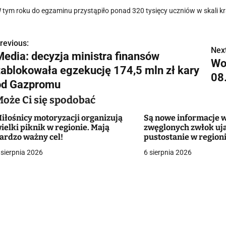
 tym roku do egzaminu przystąpiło ponad 320 tysięcy uczniów w skali kr
revious:
N
Next
Media: decyzja ministra finansów
Wo
a
zablokowała egzekucję 174,5 mln zł kary
08
w
od Gazpromu
Może Ci się spodobać
iłośnicy motoryzacji organizują
Są nowe informacje 
g
ielki piknik w regionie. Mają
zwęglonych zwłok uj
ardzo ważny cel!
pustostanie w region
a
męczarniach"
 sierpnia 2026
6 sierpnia 2026
c
a
w