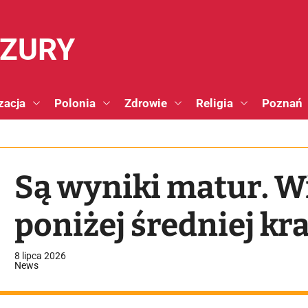
NZURY
zacja
Polonia
Zdrowie
Religia
Poznań
Są wyniki matur. W
poniżej średniej kr
8 lipca 2026
News