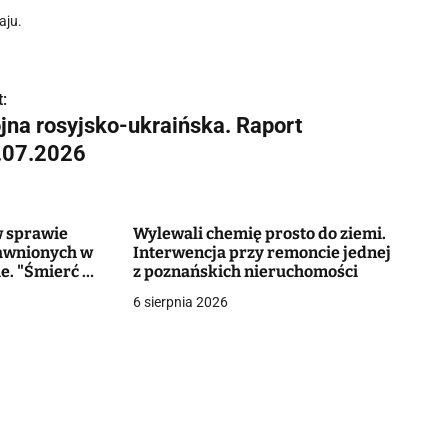
aju.
:
jna rosyjsko-ukraińska. Raport
.07.2026
w sprawie
Wylewali chemię prosto do ziemi.
awnionych w
Interwencja przy remoncie jednej
ie. "Śmierć w
z poznańskich nieruchomości
6 sierpnia 2026