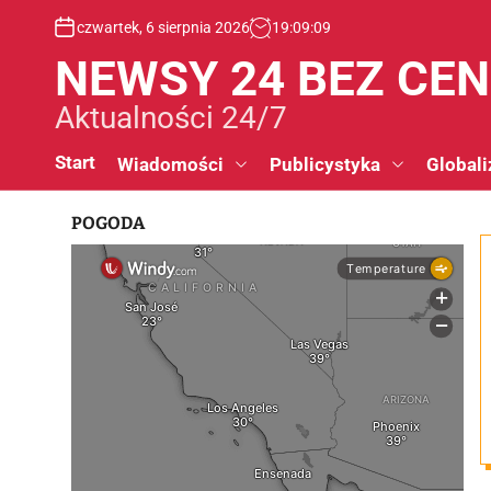
S
czwartek, 6 sierpnia 2026
19
:
09
:
09
k
i
NEWSY 24 BEZ CE
p
t
Aktualności 24/7
o
c
Start
Wiadomości
Publicystyka
Globali
o
n
POGODA
t
e
n
t