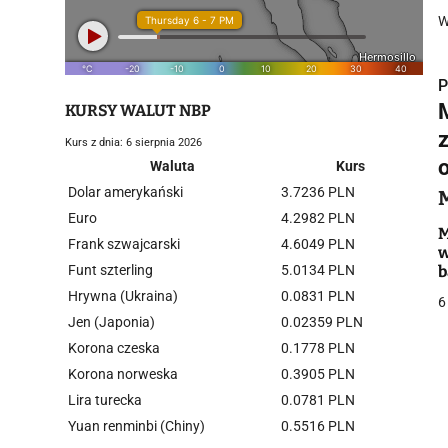
W
P
KURSY WALUT NBP
Kurs z dnia: 6 sierpnia 2026
Waluta
Kurs
Dolar amerykański
3.7236 PLN
i
Euro
4.2982 PLN
M
Frank szwajcarski
4.6049 PLN
w
Funt szterling
5.0134 PLN
b
Hrywna (Ukraina)
0.0831 PLN
6
Jen (Japonia)
0.02359 PLN
Korona czeska
0.1778 PLN
j
Korona norweska
0.3905 PLN
Lira turecka
0.0781 PLN
Yuan renminbi (Chiny)
0.5516 PLN