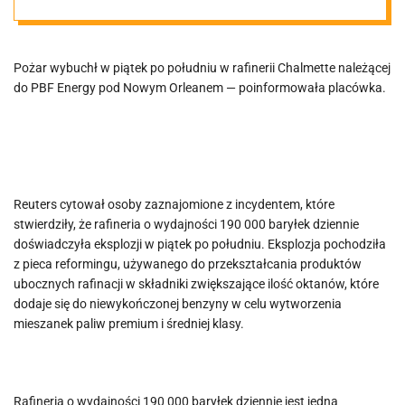
okolicach
Nowego
Pożar wybuchł w piątek po południu w rafinerii Chalmette należącej
do PBF Energy pod Nowym Orleanem — poinformowała placówka.
Orleanu.
Reuters cytował osoby zaznajomione z incydentem, które
stwierdziły, że rafineria o wydajności 190 000 baryłek dziennie
doświadczyła eksplozji w piątek po południu. Eksplozja pochodziła
z pieca reformingu, używanego do przekształcania produktów
ubocznych rafinacji w składniki zwiększające ilość oktanów, które
dodaje się do niewykończonej benzyny w celu wytworzenia
mieszanek paliw premium i średniej klasy.
Rafineria o wydajności 190 000 baryłek dziennie jest jedną