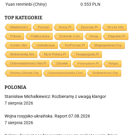
Yuan renminbi (Chiny)
0.553 PLN
TOP KATEGORIE
Wiadomości
Poznań
Kresy.pl
Epoznan.pl
Nczas.info
Polonia
Publicystyka
Dziennik.com
Rosja
Dlapolski.pl
Goniec.net
Globalizacja
TenPoznan.pl
Magnapolonia.org
Wolnemedia.net
Mysl-Polska.pl
Twojapogoda.pl
Dobrewiadomosci.net.pl
Zdrowie
Prisonplanet.pl
Religia
Sekrety-Zdrowia.org
Gazetawarszawska.com
Stolikwolnosci.org
POLONIA
Stanisław Michalkiewicz: Rozbieramy z uwagą klangor
7 sierpnia 2026
Wojna rosyjsko-ukraińska. Raport 07.08.2026
7 sierpnia 2026