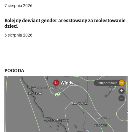
7 sierpnia 2026
w
p
Kolejny dewiant gender aresztowany za molestowanie
dzieci
i
6 sierpnia 2026
s
u
POGODA