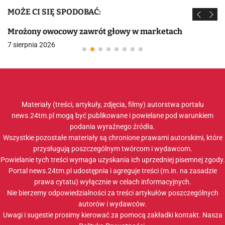
MOŻE CI SIĘ SPODOBAĆ:
Mrożony owocowy zawrót głowy w marketach
7 sierpnia 2026
Materiały (treści, artykuły, zdjęcia, filmy) autorstwa portalu
news.24tm.pl mogą być publikowane i powielane pod warunkiem
podania wyraźnego źródła.
Wszystkie pozostałe materiały są chronione prawami autorskimi, które
przysługują poszczególnym twórcom i wydawcom.
Powielanie tych treści wymaga uzyskania ich uprzedniej pisemnej zgody.
Portal news.24tm.pl udostępnia i agreguje treści (m.in. na zasadzie
prawa cytatu) wyłącznie w celach informacyjnych.
Nie bierzemy odpowiedzialności za treści artykułów poszczególnych
autorów i wydawców.
Uwagi i sugestie prosimy kierować za pomocą zakładki
kontakt
. Nasza