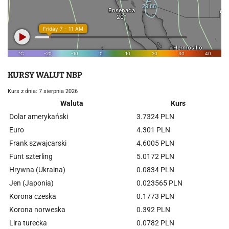
KURSY WALUT NBP
Kurs z dnia: 7 sierpnia 2026
Waluta
Kurs
Dolar amerykański
3.7324 PLN
Euro
4.301 PLN
Frank szwajcarski
4.6005 PLN
Funt szterling
5.0172 PLN
Hrywna (Ukraina)
0.0834 PLN
Jen (Japonia)
0.023565 PLN
Korona czeska
0.1773 PLN
Korona norweska
0.392 PLN
Lira turecka
0.0782 PLN