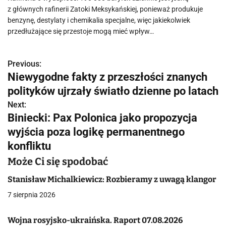
z głównych rafinerii Zatoki Meksykańskiej, ponieważ produkuje
benzynę, destylaty i chemikalia specjalne, więc jakiekolwiek
przedłużające się przestoje mogą mieć wpływ…
Previous:
N
Niewygodne fakty z przeszłości znanych
a
polityków ujrzały światło dzienne po latach
w
Next:
Biniecki: Pax Polonica jako propozycja
i
wyjścia poza logikę permanentnego
g
konfliktu
a
Może Ci się spodobać
c
Stanisław Michalkiewicz: Rozbieramy z uwagą klangor
7 sierpnia 2026
j
a
Wojna rosyjsko-ukraińska. Raport 07.08.2026