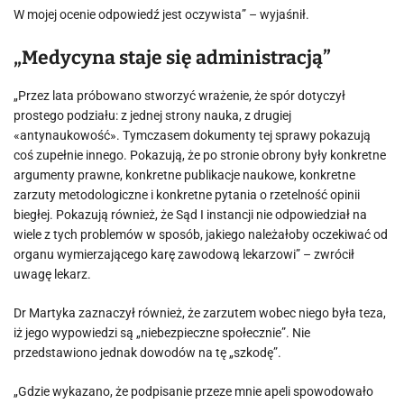
W mojej ocenie odpowiedź jest oczywista” – wyjaśnił.
„Medycyna staje się administracją”
„Przez lata próbowano stworzyć wrażenie, że spór dotyczył
prostego podziału: z jednej strony nauka, z drugiej
«antynaukowość». Tymczasem dokumenty tej sprawy pokazują
coś zupełnie innego. Pokazują, że po stronie obrony były konkretne
argumenty prawne, konkretne publikacje naukowe, konkretne
zarzuty metodologiczne i konkretne pytania o rzetelność opinii
biegłej. Pokazują również, że Sąd I instancji nie odpowiedział na
wiele z tych problemów w sposób, jakiego należałoby oczekiwać od
organu wymierzającego karę zawodową lekarzowi” – zwrócił
uwagę lekarz.
Dr Martyka zaznaczył również, że zarzutem wobec niego była teza,
iż jego wypowiedzi są „niebezpieczne społecznie”. Nie
przedstawiono jednak dowodów na tę „szkodę”.
„Gdzie wykazano, że podpisanie przeze mnie apeli spowodowało