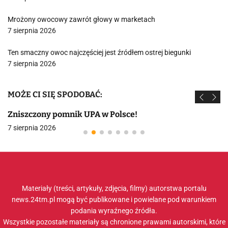
Mrożony owocowy zawrót głowy w marketach
7 sierpnia 2026
Ten smaczny owoc najczęściej jest źródłem ostrej biegunki
7 sierpnia 2026
MOŻE CI SIĘ SPODOBAĆ:
Zniszczony pomnik UPA w Polsce!
7 sierpnia 2026
Materiały (treści, artykuły, zdjęcia, filmy) autorstwa portalu
news.24tm.pl mogą być publikowane i powielane pod warunkiem
podania wyraźnego źródła.
Wszystkie pozostałe materiały są chronione prawami autorskimi, które