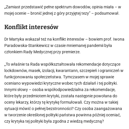
„Zamiast przedstawić pełne spektrum dowodów, opinia miała – w
mojej ocenie – bronić jednej z góry przyjętej tezy” – podsumował.
Konflikt interesów
Dr Martyka wskazał też na konflikt interesów – bowiem prof. Iwona
Paradowska-Stankiewicz w czasie mniemanej pandemii była
członkiem Rady Medycznej przy premierze.
„To właśnie ta Rada współkształtowała rekomendacje dotyczące
lockdownów, masek, izolacji, kwarantann, szczepień i ograniczeń w
funkcjonowaniu społeczeństwa. Tymczasem w mojej sprawie
oceniano wypowiedzi krytyczne wobec tych działań i tej polityki.
Innymi słowy – osoba współodpowiedzialna za rekomendacje,
które były przedmiotem krytyki, została następnie powołana do
oceny lekarzy, którzy tę krytykę formułowali. Czy można w takiej
sytuacji mówić o pełnej bezstronności? Czy osoba zaangażowana
w tworzenie określonej polityki państwa powinna później oceniać,
czy krytyka tej polityki była zgodna z wiedzą medyczną?