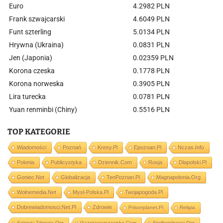
Euro
4.2982 PLN
Frank szwajcarski
4.6049 PLN
Funt szterling
5.0134 PLN
Hrywna (Ukraina)
0.0831 PLN
Jen (Japonia)
0.02359 PLN
Korona czeska
0.1778 PLN
Korona norweska
0.3905 PLN
Lira turecka
0.0781 PLN
Yuan renminbi (Chiny)
0.5516 PLN
TOP KATEGORIE
Wiadomości
Poznań
Kresy.pl
Epoznan.pl
Nczas.info
Polonia
Publicystyka
Dziennik.com
Rosja
Dlapolski.pl
Goniec.net
Globalizacja
TenPoznan.pl
Magnapolonia.org
Wolnemedia.net
Mysl-Polska.pl
Twojapogoda.pl
Dobrewiadomosci.net.pl
Zdrowie
Prisonplanet.pl
Religia
Sekrety-Zdrowia.org
Gazetawarszawska.com
Stolikwolnosci.org