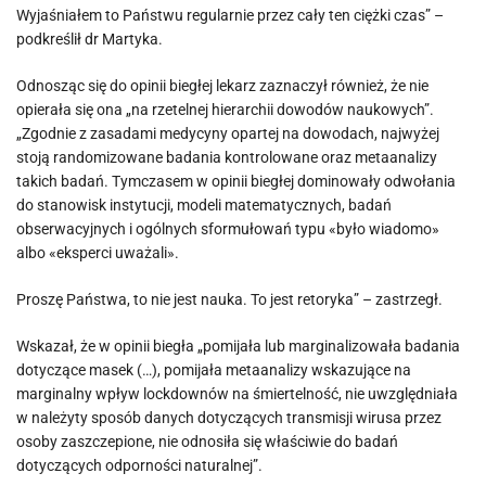
Wyjaśniałem to Państwu regularnie przez cały ten ciężki czas” –
podkreślił dr Martyka.
Odnosząc się do opinii biegłej lekarz zaznaczył również, że nie
opierała się ona „na rzetelnej hierarchii dowodów naukowych”.
„Zgodnie z zasadami medycyny opartej na dowodach, najwyżej
stoją randomizowane badania kontrolowane oraz metaanalizy
takich badań. Tymczasem w opinii biegłej dominowały odwołania
do stanowisk instytucji, modeli matematycznych, badań
obserwacyjnych i ogólnych sformułowań typu «było wiadomo»
albo «eksperci uważali».
Proszę Państwa, to nie jest nauka. To jest retoryka” – zastrzegł.
Wskazał, że w opinii biegła „pomijała lub marginalizowała badania
dotyczące masek (…), pomijała metaanalizy wskazujące na
marginalny wpływ lockdownów na śmiertelność, nie uwzględniała
w należyty sposób danych dotyczących transmisji wirusa przez
osoby zaszczepione, nie odnosiła się właściwie do badań
dotyczących odporności naturalnej”.