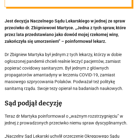
lekarzy do
Jest decyzja Naczelnego Sądu Lekarskiego w jednej ze spraw
mówienia
przeciwko dr. Zbigniewowi Martyce. „Jedna z tych spraw, które
przez lata przedstawiano jako dowód mojej rzekomej winy,
prawdy”
zakończyła się umorzeniem” – poinformował lekarz.
Dr Zbigniew Martyka był jednym z tych lekarzy, którzy w dobie
ogłoszonej pandemii chcieli realnie leczyć pacjentów, zamiast
popierać covidowy sanitaryzm. Był jednym z głównych
propagatorów amantadyny w leczeniu COVID-19, zamiast
masowego szprycowania Polaków. Podważał też politykę
sanitarną rządu. Swoje tezy opierał na badaniach naukowych.
Sąd podjął decyzję
Teraz dr Martyka poinformował o „ważnym rozstrzygnięciu” w
jednej z prowadzonych przeciwko niemu spraw dyscyplinarnych.
„Naczelny Sąd Lekarski uchylił orzeczenie Okręgowego Sądu