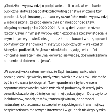
„Chodziło o wypowiedzi, o podpisanie apeli i o udział w debacie
publicznej dotyczącej polityki zdrowotnej państwa w czasie tzw.
pandemii. Sąd I instancji, zamiast wykazać fałsz moich wypowiedzi,
w istocie przyjął, że problemem była ich niezgodność z tzw.
oficjalną narracją z lat 2020-2021. A to są dwie zupełnie różne
rzeczy. Czym innym jest wypowiedź niezgodna z rzeczywistością, a
czym innym wypowiedź niezgodna z komunikatami władz, apelami
polityków czy stanowiskami instytucji publicznych” – wskazał dr
Martyka i podkreślił, że „lekarz nie składa przysięgi wierności
«oficjalnej narracji»”, ale „ma kierować się wiedzą, doświadczeniem,
sumieniem i dobrem pacjenta”.
„W apelacji wskazałem również, że Sąd I instancji całkowicie
pominął ewolucję wiedzy medycznej. Wiedza z 2020 roku nie może
być traktowana jak dogmat. Tzw. «pandemia» była okresem
ogromnej niepewności. Wiele twierdzeń podawanych wtedy jako
pewniki okazało się później co najmniej dyskusyjnych. Dotyczyło to
lockdownów, masek, testów, transmisji wirusa, odporności
naturalnej, skuteczności szczepień w zapobieganiu transmisji czy
bezpieczeństwa masowych interwencji w grupach niskiego ryzyka.