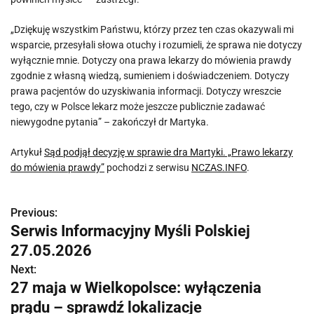
„Dziękuję wszystkim Państwu, którzy przez ten czas okazywali mi
wsparcie, przesyłali słowa otuchy i rozumieli, że sprawa nie dotyczy
wyłącznie mnie. Dotyczy ona prawa lekarzy do mówienia prawdy
zgodnie z własną wiedzą, sumieniem i doświadczeniem. Dotyczy
prawa pacjentów do uzyskiwania informacji. Dotyczy wreszcie
tego, czy w Polsce lekarz może jeszcze publicznie zadawać
niewygodne pytania” – zakończył dr Martyka.
Artykuł
Sąd podjął decyzję w sprawie dra Martyki. „Prawo lekarzy
do mówienia prawdy”
pochodzi z serwisu
NCZAS.INFO
.
Previous:
N
Serwis Informacyjny Myśli Polskiej
a
27.05.2026
w
Next:
27 maja w Wielkopolsce: wyłączenia
i
prądu – sprawdź lokalizacje