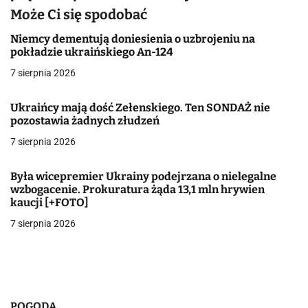
g
Może Ci się spodobać
a
Niemcy dementują doniesienia o uzbrojeniu na
pokładzie ukraińskiego An-124
c
7 sierpnia 2026
j
Ukraińcy mają dość Zełenskiego. Ten SONDAŻ nie
a
pozostawia żadnych złudzeń
w
7 sierpnia 2026
p
Była wicepremier Ukrainy podejrzana o nielegalne
i
wzbogacenie. Prokuratura żąda 13,1 mln hrywien
kaucji [+FOTO]
s
7 sierpnia 2026
u
POGODA