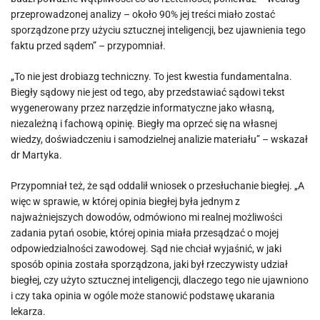
przeprowadzonej analizy – około 90% jej treści miało zostać
sporządzone przy użyciu sztucznej inteligencji, bez ujawnienia tego
faktu przed sądem” – przypomniał.
„To nie jest drobiazg techniczny. To jest kwestia fundamentalna.
Biegły sądowy nie jest od tego, aby przedstawiać sądowi tekst
wygenerowany przez narzędzie informatyczne jako własną,
niezależną i fachową opinię. Biegły ma oprzeć się na własnej
wiedzy, doświadczeniu i samodzielnej analizie materiału” – wskazał
dr Martyka.
Przypomniał też, że sąd oddalił wniosek o przesłuchanie biegłej. „A
więc w sprawie, w której opinia biegłej była jednym z
najważniejszych dowodów, odmówiono mi realnej możliwości
zadania pytań osobie, której opinia miała przesądzać o mojej
odpowiedzialności zawodowej. Sąd nie chciał wyjaśnić, w jaki
sposób opinia została sporządzona, jaki był rzeczywisty udział
biegłej, czy użyto sztucznej inteligencji, dlaczego tego nie ujawniono
i czy taka opinia w ogóle może stanowić podstawę ukarania
lekarza.