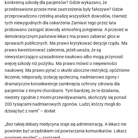
konkretną szkodę dla pacjentów? Gdzie wykazano, że
przedstawione przeze mnie zastrzeżenia były fałszywe? Gdzie
przeprowadzono rzetelną analizę wszystkich dowodów, również
tych niewygodnych dla oskarżenia Zamiast tego przez lata
próbowano zastąpić dowody atmosferą potępienia. A przecież w
demokratycznym państwie lekarz ma prawo zabierać głos w
sprawach publicznych. Ma prawo krytykować decyzje rządu. Ma
prawo kwestionować zalecenia, jeżeli uważa, że są
niewystarczająco uzasadnione naukowo albo mogą przynosić
więcej szkody niż pożytku. Ma prawo mówić o niepewności
naukowej. Ma prawo pytać o skutki uboczne restrykcji, opóźnione
leczenie, teleporady, izolację społeczną, nadmiarowe zgony i
dramatyczne konsekwencje zamknięcia ochrony zdrowia dla
pacjentów z innymi chorobami. Tym bardziej, że te działania,
niestety zgodnie z moimi przewidywaniami, skończyły się ponad
200 tysiącami nadmiarowych zgonów. Ludzi, którzy mogli do
dzisiaj być z nami” – dodał.
„Bez takiej debaty medycyna staje się administracją. A lekarz nie
powinien być urzędnikiem od powtarzania komunikatów. Lekarz
powinien myśleć” – zastrzegł.