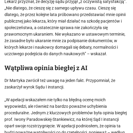
Lekarz przyznał, że decyzję sądu przyjął „z oczywistą satysfakcją”.
„Nie dlatego, że cieszę się z samego upływu czasu. Cieszę się
dlatego, że przez kolejne lata próbowano przedstawiać mnie opinii
publicznej jako lekarza, który miał działać na szkodę pacjentów i
społeczeństwa, a ostatecznie sprawa nie zakończyła się
prawomocnym ukaraniem. Nie wykazano w ustawowym terminie,
że zasadne było ukaranie mnie za podpisanie dokumentów, w
których lekarze i naukowcy domagali się debaty, normalności i
uczciwego podejścia do danych naukowych” – wskazał.
Wątpliwa opinia biegłej z AI
Dr Martyka zwrócił też uwagę na jeden fakt. Przypomniał, że
zaskarżył wyrok Sądu I instancji.
„W apelacji wskazałem nie tylko na błędną ocenę moich
wypowiedzi, ale również na bardzo poważne uchybienia
proceduralne. Jednym z kluczowych problemów była opinia biegłej
prof. Iwony Paradowskiej-Stankiewicz, na której Sąd I instancji
oparł swoje rozstrzygnięcie. W apelacji podniosłem, że opinia ta
budzi poważne wątpliwości co do rzetelności, ponieważ – według