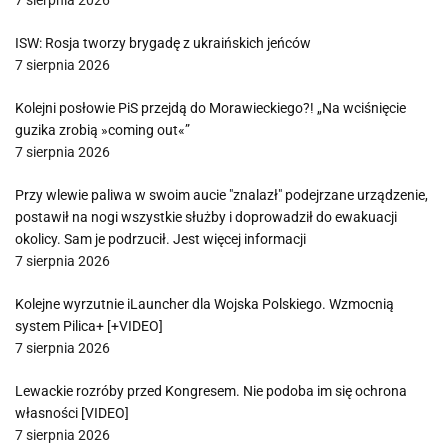
7 sierpnia 2026
ISW: Rosja tworzy brygadę z ukraińskich jeńców
7 sierpnia 2026
Kolejni posłowie PiS przejdą do Morawieckiego?! „Na wciśnięcie
guzika zrobią »coming out«”
7 sierpnia 2026
Przy wlewie paliwa w swoim aucie "znalazł" podejrzane urządzenie,
postawił na nogi wszystkie służby i doprowadził do ewakuacji
okolicy. Sam je podrzucił. Jest więcej informacji
7 sierpnia 2026
Kolejne wyrzutnie iLauncher dla Wojska Polskiego. Wzmocnią
system Pilica+ [+VIDEO]
7 sierpnia 2026
Lewackie rozróby przed Kongresem. Nie podoba im się ochrona
własności [VIDEO]
7 sierpnia 2026