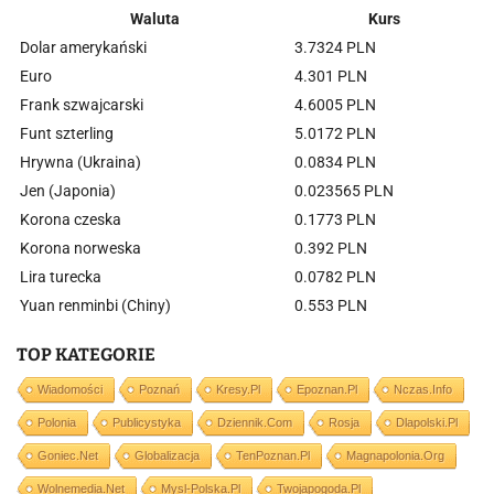
Waluta
Kurs
Dolar amerykański
3.7324 PLN
Euro
4.301 PLN
Frank szwajcarski
4.6005 PLN
Funt szterling
5.0172 PLN
Hrywna (Ukraina)
0.0834 PLN
Jen (Japonia)
0.023565 PLN
Korona czeska
0.1773 PLN
Korona norweska
0.392 PLN
Lira turecka
0.0782 PLN
Yuan renminbi (Chiny)
0.553 PLN
TOP KATEGORIE
Wiadomości
Poznań
Kresy.pl
Epoznan.pl
Nczas.info
Polonia
Publicystyka
Dziennik.com
Rosja
Dlapolski.pl
Goniec.net
Globalizacja
TenPoznan.pl
Magnapolonia.org
Wolnemedia.net
Mysl-Polska.pl
Twojapogoda.pl