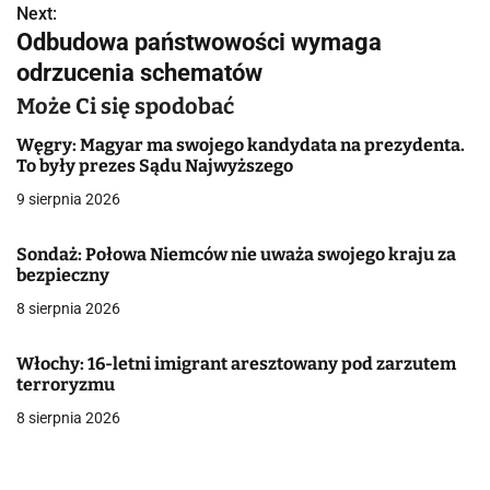
Next:
i
Odbudowa państwowości wymaga
g
odrzucenia schematów
a
Może Ci się spodobać
c
Węgry: Magyar ma swojego kandydata na prezydenta.
To były prezes Sądu Najwyższego
j
9 sierpnia 2026
a
Sondaż: Połowa Niemców nie uważa swojego kraju za
w
bezpieczny
8 sierpnia 2026
p
i
Włochy: 16-letni imigrant aresztowany pod zarzutem
terroryzmu
s
8 sierpnia 2026
u