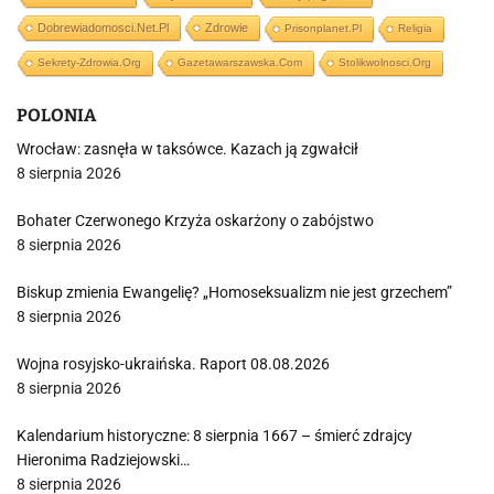
Dobrewiadomosci.net.pl
Zdrowie
Prisonplanet.pl
Religia
Sekrety-Zdrowia.org
Gazetawarszawska.com
Stolikwolnosci.org
POLONIA
Wrocław: zasnęła w taksówce. Kazach ją zgwałcił
8 sierpnia 2026
Bohater Czerwonego Krzyża oskarżony o zabójstwo
8 sierpnia 2026
Biskup zmienia Ewangelię? „Homoseksualizm nie jest grzechem”
8 sierpnia 2026
Wojna rosyjsko-ukraińska. Raport 08.08.2026
8 sierpnia 2026
Kalendarium historyczne: 8 sierpnia 1667 – śmierć zdrajcy
Hieronima Radziejowski…
8 sierpnia 2026