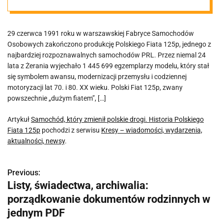
Polskiego Fiata
29 czerwca 1991 roku w warszawskiej Fabryce Samochodów
125p
Osobowych zakończono produkcję Polskiego Fiata 125p, jednego z
najbardziej rozpoznawalnych samochodów PRL. Przez niemal 24
lata z Żerania wyjechało 1 445 699 egzemplarzy modelu, który stał
się symbolem awansu, modernizacji przemysłu i codziennej
motoryzacji lat 70. i 80. XX wieku. Polski Fiat 125p, zwany
powszechnie „dużym fiatem”, […]
Artykuł
Samochód, który zmienił polskie drogi. Historia Polskiego
Fiata 125p
pochodzi z serwisu
Kresy – wiadomości, wydarzenia,
aktualności, newsy
.
Previous:
N
Listy, świadectwa, archiwalia:
a
porządkowanie dokumentów rodzinnych w
w
jednym PDF