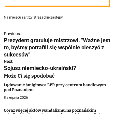
Na miejscu są trzy strażackie zastępy.
Previous:
N
Prezydent gratuluje mistrzowi. "Ważne jest
a
to, byśmy potrafili się wspólnie cieszyć z
w
sukcesów"
Next:
i
Sojusz niemiecko-ukraiński?
g
Może Ci się spodobać
a
Lądowanie śmigłowca LPR przy centrum handlowym
pod Poznaniem
c
8 sierpnia 2026
j
Coraz więcej aktów wandalizmu na poznańskim
a