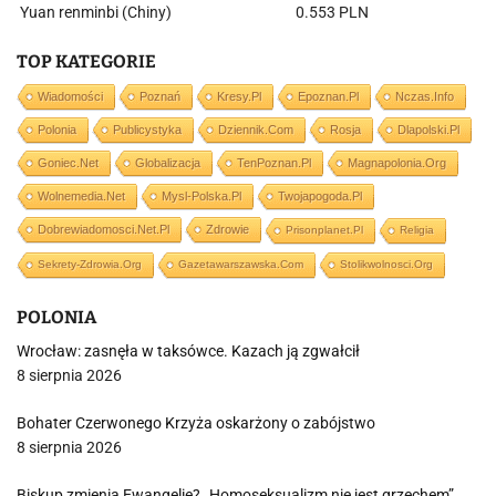
Yuan renminbi (Chiny)
0.553 PLN
TOP KATEGORIE
Wiadomości
Poznań
Kresy.pl
Epoznan.pl
Nczas.info
Polonia
Publicystyka
Dziennik.com
Rosja
Dlapolski.pl
Goniec.net
Globalizacja
TenPoznan.pl
Magnapolonia.org
Wolnemedia.net
Mysl-Polska.pl
Twojapogoda.pl
Dobrewiadomosci.net.pl
Zdrowie
Prisonplanet.pl
Religia
Sekrety-Zdrowia.org
Gazetawarszawska.com
Stolikwolnosci.org
POLONIA
Wrocław: zasnęła w taksówce. Kazach ją zgwałcił
8 sierpnia 2026
Bohater Czerwonego Krzyża oskarżony o zabójstwo
8 sierpnia 2026
Biskup zmienia Ewangelię? „Homoseksualizm nie jest grzechem”