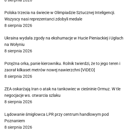
8 sierpnia 2026
Polska trzecia na świecie w Olimpiadzie Sztucznej Inteligencji.
Wszyscy nasi reprezentanci zdobyli medale
8 sierpnia 2026
Ukraina wydała zgody na ekshumacje w Hucie Pieniackiej i Ugłach
na Wołyniu
8 sierpnia 2026
Potężna orka, panie kierowniku. Rolnik twierdzi, że to jego teren i
zaorał kilkaset metrów nowej nawierzchni [VIDEO]
8 sierpnia 2026
ZEA oskarżają Iran o atak na tankowiec w cieśninie Ormuz. W tle
negocjacje ws. otwarcia szlaku
8 sierpnia 2026
Lądowanie śmigłowca LPR przy centrum handlowym pod
Poznaniem
8 sierpnia 2026