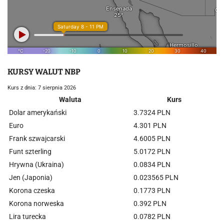
KURSY WALUT NBP
Kurs z dnia: 7 sierpnia 2026
Waluta
Kurs
Dolar amerykański
3.7324 PLN
Euro
4.301 PLN
Frank szwajcarski
4.6005 PLN
Funt szterling
5.0172 PLN
Hrywna (Ukraina)
0.0834 PLN
Jen (Japonia)
0.023565 PLN
Korona czeska
0.1773 PLN
Korona norweska
0.392 PLN
Lira turecka
0.0782 PLN