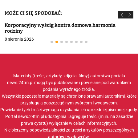
MOŻE CI SIĘ SPODOBAĆ:
Korporacyjny wyścig kontra domowa harmonia
rodziny
8 sierpnia 2026
Materiały (treści, artykuły, zdjęcia, filmy) autorstwa portalu
news.24tm.pl mogą być publikowane i powielane pod warunkiem
podania wyraźnego źródła.
Wszystkie pozostałe materiały są chronione prawami autorskimi, które
przysługują poszczególnym twórcom i wydawcom.
Powielanie tych treści wymaga uzyskania ich uprzedniej pisemnej zgody.
Portal news.24tm.pl udostępnia i agreguje treści (m.in. na zasadzie
prawa cytatu) wyłącznie w celach informacyjnych.
Nie bierzemy odpowiedzialności za treści artykułów poszczególnych
autorów i wydawców.