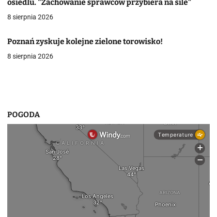
osiedlu. "Zachowanie sprawców przybiera na sile"
w
8 sierpnia 2026
p
Poznań zyskuje kolejne zielone torowisko!
i
8 sierpnia 2026
s
u
POGODA