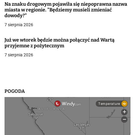
Na znaku drogowym pojawiła się niepoprawna nazwa
w
miasta w regionie. "Będziemy musieli zmieniać
dowody?"
p
7 sierpnia 2026
i
Już we wtorek będzie można połączyć nad Wartą
s
przyjemne z pożytecznym
u
7 sierpnia 2026
POGODA