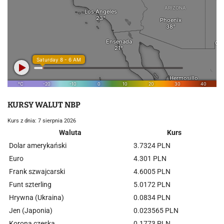
KURSY WALUT NBP
Kurs z dnia: 7 sierpnia 2026
Waluta
Kurs
Dolar amerykański
3.7324 PLN
Euro
4.301 PLN
Frank szwajcarski
4.6005 PLN
Funt szterling
5.0172 PLN
Hrywna (Ukraina)
0.0834 PLN
Jen (Japonia)
0.023565 PLN
Korona czeska
0.1773 PLN