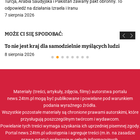
Turcja, Arabia Saudyjska i Pakistan zawarły pakt obronny. To
odpowiedź na działania Izraela i Iranu
7 sierpnia 2026
MOŻE CI SIĘ SPODOBAĆ:
To nie jest kraj dla samodzielnie myślących ludzi
8 sierpnia 2026
Materiały (treści, artykuły, zdjęcia, filmy) autorstwa portalu
news.24tm.pl mogą być publikowane i powielane pod warunkiem
podania wyraźnego źródła.
Wszystkie pozostałe materiały są chronione prawami autorskimi, które
przysługują poszczególnym twórcom i wydawcom.
Powielanie tych treści wymaga uzyskania ich uprzedniej pisemnej zgody.
Portal news.24tm.pl udostępnia i agreguje treści (m.in. na zasadzie
prawa cytatu) wyłącznie w celach informacyjnych.