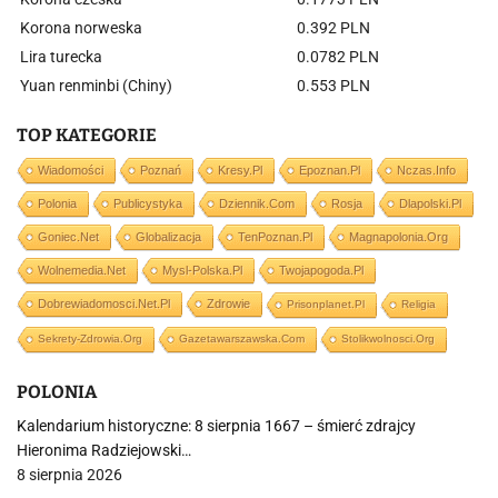
Korona norweska
0.392 PLN
Lira turecka
0.0782 PLN
Yuan renminbi (Chiny)
0.553 PLN
TOP KATEGORIE
Wiadomości
Poznań
Kresy.pl
Epoznan.pl
Nczas.info
Polonia
Publicystyka
Dziennik.com
Rosja
Dlapolski.pl
Goniec.net
Globalizacja
TenPoznan.pl
Magnapolonia.org
Wolnemedia.net
Mysl-Polska.pl
Twojapogoda.pl
Dobrewiadomosci.net.pl
Zdrowie
Prisonplanet.pl
Religia
Sekrety-Zdrowia.org
Gazetawarszawska.com
Stolikwolnosci.org
POLONIA
Kalendarium historyczne: 8 sierpnia 1667 – śmierć zdrajcy
Hieronima Radziejowski…
8 sierpnia 2026