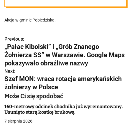
Akcja w gminie Pobiedziska.
Previous:
N
„Pałac Kibolski” i „Grób Znanego
a
Żołnierza SS” w Warszawie. Google Maps
w
pokazywało obraźliwe nazwy
Next:
i
Szef MON: wraca rotacja amerykańskich
g
żołnierzy w Polsce
a
Może Ci się spodobać
c
160-metrowy odcinek chodnika już wyremontowany.
Usunięto starą kostkę brukową
j
7 sierpnia 2026
a