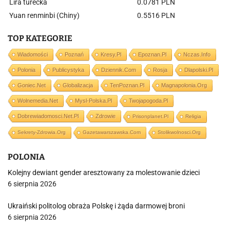
Lira turecka
0.0781 PLN
Yuan renminbi (Chiny)
0.5516 PLN
TOP KATEGORIE
Wiadomości
Poznań
Kresy.pl
Epoznan.pl
Nczas.info
Polonia
Publicystyka
Dziennik.com
Rosja
Dlapolski.pl
Goniec.net
Globalizacja
TenPoznan.pl
Magnapolonia.org
Wolnemedia.net
Mysl-Polska.pl
Twojapogoda.pl
Dobrewiadomosci.net.pl
Zdrowie
Prisonplanet.pl
Religia
Sekrety-Zdrowia.org
Gazetawarszawska.com
Stolikwolnosci.org
POLONIA
Kolejny dewiant gender aresztowany za molestowanie dzieci
6 sierpnia 2026
Ukraiński politolog obraża Polskę i żąda darmowej broni
6 sierpnia 2026