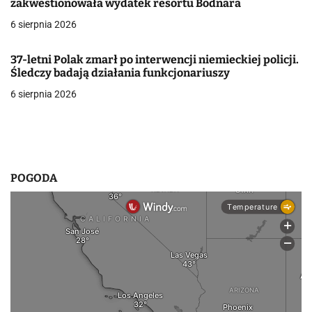
zakwestionowała wydatek resortu Bodnara
w
6 sierpnia 2026
p
37-letni Polak zmarł po interwencji niemieckiej policji.
i
Śledczy badają działania funkcjonariuszy
6 sierpnia 2026
s
u
POGODA