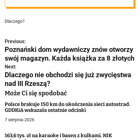
Austrii
Dlaczego?
Previous:
N
Poznański dom wydawniczy znów otworzy
a
swój magazyn. Każda książka za 8 złotych
w
Next:
Dlaczego nie obchodzi się już zwycięstwa
i
nad III Rzeszą?
g
Może Ci się spodobać
a
Polsce brakuje 150 km do ukończenia sieci autostrad.
GDDKiA wskazała ostatnie odcinki
c
7 sierpnia 2026
j
163,6 tys. zł na karaoke i basen z kulkami. NIK
a