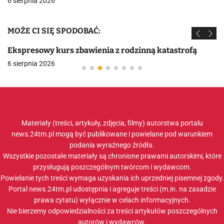
6 sierpnia 2026
MOŻE CI SIĘ SPODOBAĆ:
Ekspresowy kurs zbawienia z rodzinną katastrofą
6 sierpnia 2026
Materiały (treści, artykuły, zdjęcia, filmy) autorstwa portalu
news.24tm.pl mogą być publikowane i powielane pod warunkiem
podania wyraźnego źródła.
Wszystkie pozostałe materiały są chronione prawami autorskimi, które
przysługują poszczególnym twórcom i wydawcom.
Powielanie tych treści wymaga uzyskania ich uprzedniej pisemnej zgody.
Portal news.24tm.pl udostępnia i agreguje treści (m.in. na zasadzie
prawa cytatu) wyłącznie w celach informacyjnych.
Nie bierzemy odpowiedzialności za treści artykułów poszczególnych
autorów i wydawców.