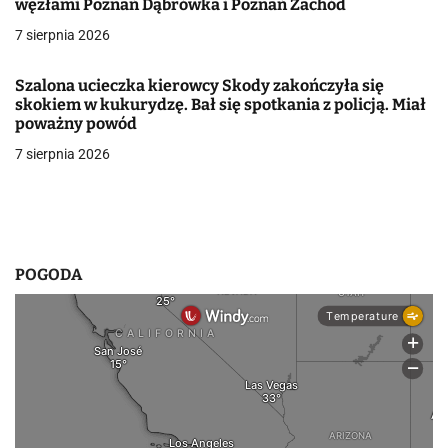
węzłami Poznań Dąbrówka i Poznań Zachód
w
7 sierpnia 2026
p
Szalona ucieczka kierowcy Skody zakończyła się
i
skokiem w kukurydzę. Bał się spotkania z policją. Miał
poważny powód
s
7 sierpnia 2026
u
POGODA