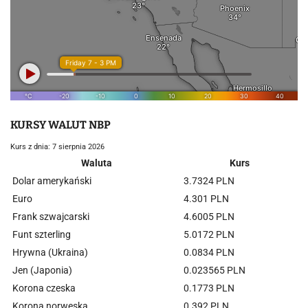
KURSY WALUT NBP
Kurs z dnia: 7 sierpnia 2026
Waluta
Kurs
Dolar amerykański
3.7324 PLN
Euro
4.301 PLN
Frank szwajcarski
4.6005 PLN
Funt szterling
5.0172 PLN
Hrywna (Ukraina)
0.0834 PLN
Jen (Japonia)
0.023565 PLN
Korona czeska
0.1773 PLN
Korona norweska
0.392 PLN