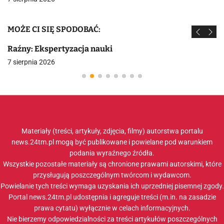
MOŻE CI SIĘ SPODOBAĆ:
Raźny: Ekspertyzacja nauki
7 sierpnia 2026
Materiały (treści, artykuły, zdjęcia, filmy) autorstwa portalu
news.24tm.pl mogą być publikowane i powielane pod warunkiem
podania wyraźnego źródła.
Wszystkie pozostałe materiały są chronione prawami autorskimi, które
przysługują poszczególnym twórcom i wydawcom.
Powielanie tych treści wymaga uzyskania ich uprzedniej pisemnej zgody.
Portal news.24tm.pl udostępnia i agreguje treści (m.in. na zasadzie
prawa cytatu) wyłącznie w celach informacyjnych.
Nie bierzemy odpowiedzialności za treści artykułów poszczególnych