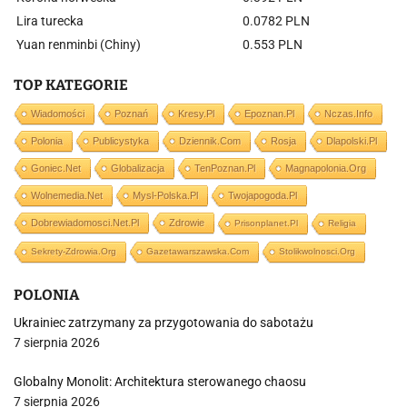
Lira turecka
0.0782 PLN
Yuan renminbi (Chiny)
0.553 PLN
TOP KATEGORIE
Wiadomości
Poznań
Kresy.pl
Epoznan.pl
Nczas.info
Polonia
Publicystyka
Dziennik.com
Rosja
Dlapolski.pl
Goniec.net
Globalizacja
TenPoznan.pl
Magnapolonia.org
Wolnemedia.net
Mysl-Polska.pl
Twojapogoda.pl
Dobrewiadomosci.net.pl
Zdrowie
Prisonplanet.pl
Religia
Sekrety-Zdrowia.org
Gazetawarszawska.com
Stolikwolnosci.org
POLONIA
Ukrainiec zatrzymany za przygotowania do sabotażu
7 sierpnia 2026
Globalny Monolit: Architektura sterowanego chaosu
7 sierpnia 2026