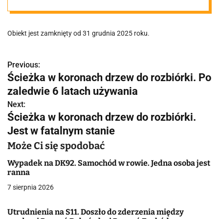
latach
Obiekt jest zamknięty od 31 grudnia 2025 roku.
używania
Previous:
N
Ścieżka w koronach drzew do rozbiórki. Po
a
zaledwie 6 latach używania
w
Next:
Ścieżka w koronach drzew do rozbiórki.
i
Jest w fatalnym stanie
g
Może Ci się spodobać
a
Wypadek na DK92. Samochód w rowie. Jedna osoba jest
ranna
c
7 sierpnia 2026
j
Utrudnienia na S11. Doszło do zderzenia między
a