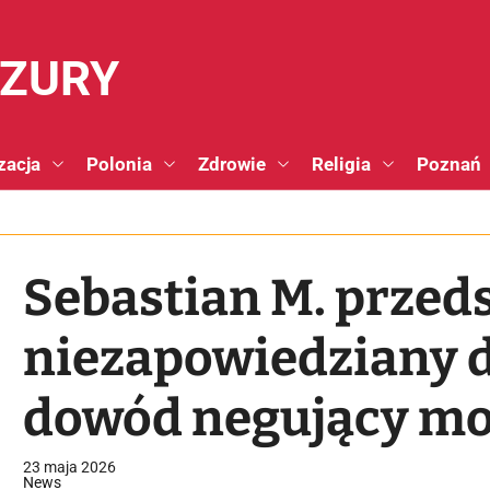
NZURY
zacja
Polonia
Zdrowie
Religia
Poznań
Sebastian M. przed
niezapowiedziany 
dowód negujący mo
ucieczkę do Dubaju
23 maja 2026
News