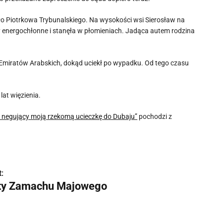
ło Piotrkowa Trybunalskiego. Na wysokości wsi Sierosław na
ry energochłonne i stanęła w płomieniach. Jadąca autem rodzina
 Emiratów Arabskich, dokąd uciekł po wypadku. Od tego czasu
at więzienia.
 negujący moją rzekomą ucieczkę do Dubaju”
pochodzi z
:
ty Zamachu Majowego