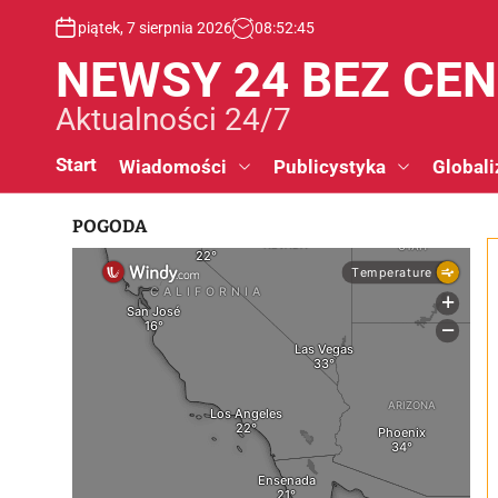
S
piątek, 7 sierpnia 2026
08
:
52
:
45
k
i
NEWSY 24 BEZ CE
p
t
Aktualności 24/7
o
c
Start
Wiadomości
Publicystyka
Globali
o
n
POGODA
t
e
n
t