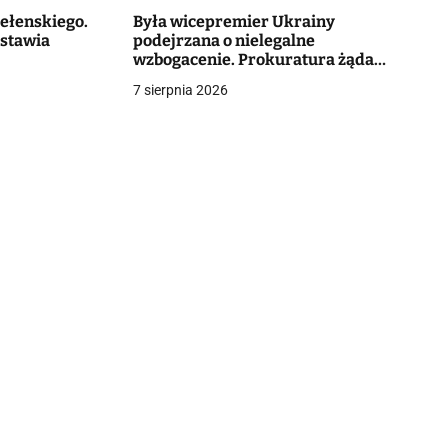
ełenskiego.
Była wicepremier Ukrainy
stawia
podejrzana o nielegalne
wzbogacenie. Prokuratura żąda
13,1 mln hrywien kaucji [+FOTO]
7 sierpnia 2026