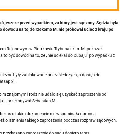
ć jeszcze przed wypadkiem, za który jest sądzony. Sędzia była
o dowodu na to, że rzekomo M. nie próbował uciec z kraju po
dem Rejonowym w Piotrkowie Trybunalskim. M. pokazał
 to być dowód na to, że „nie uciekał do Dubaju” po wypadku z
roniczne były zablokowane przez śledczych, a dostęp do
atsapp”.
oim znajomym i rodzinie udało się uzyskać zaproszenie od
ju – przekonywał Sebastian M.
chczas o takim dokumencie nie wspominała obrońca
ż o istnieniu takiego zaproszenia podczas rozpraw sądowych.
ego przekazano zaproszenie do sądu dopiero teraz.