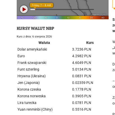
S
z
KURSY WALUT NBP
w
Kurs z dnia: 6 sierpnia 2026
W
Waluta
Kurs
„
Dolar amerykański
3.7236 PLN
w
Euro
4.2982 PLN
Frank szwajcarski
4.6049 PLN
D
Funt szterling
5.0134 PLN
z
Hrywna (Ukraina)
0.0831 PLN
–
Jen (Japonia)
0.02359 PLN
o
Korona czeska
0.1778 PLN
Korona norweska
0.3905 PLN
Z
Lira turecka
0.0781 PLN
o
Yuan renminbi (Chiny)
0.5516 PLN
P