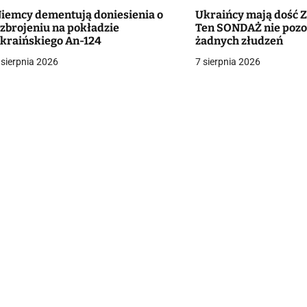
iemcy dementują doniesienia o
Ukraińcy mają dość Z
g
zbrojeniu na pokładzie
Ten SONDAŻ nie pozo
kraińskiego An-124
żadnych złudzeń
a
 sierpnia 2026
7 sierpnia 2026
c
a
w
p
s
u