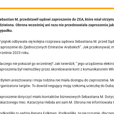
ebastian M. przedstawił sądowi zaproszenie do ZEA, które miał otrzyma
dziwiona. Obrona wcześniej ani razu nie przedstawiała zaproszenia jak
ypadku.
 piątek odbywała się kolejna rozprawa sądowa Sebastiana M. przed Są
zaproszenie do Zjednoczonych Emiratów Arabskich”. Jak przekonywał, ma
rześnia 2023 roku.
laczego nie pokazał go wcześniej? Jak twierdził, ” jego urządzenia elekt
aproszenia był niemożliwy przez skorelowanie kont z komunikatorem Wh
 Byłem aresztowany i moja rodzina nie miała dostępu do zaproszenia. M
rganizatora targów. To dowód negujący moją rzekomą ucieczkę do Duba
aproszenie dotyczyć miało kontaktów biznesowych Sebastiana M. Doty
skarżonego mec. Katarzyna Hebda ani sam M. Obrona nie informowała te
odkreśliła to sędzia Renata Folkman. Podkreśliła, że nie rozumie, dlacz