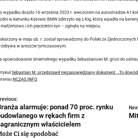
o wypadku doszło 16 września 2023 r. wieczorem na autostradzie A1 ko
ezdni w kierunku Katowic BMW zderzyło się z Kią, która wpadła na barie
 małżeństwo i ich pięcioletni syn – zginęła na miejscu.
skarżony w maju ub. r. został sprowadzony do Polski ze Zjednoczonych
rzebywa w areszcie tymczasowym.
a spowodowanie śmiertelnego wypadku Sebastianowi M. grozi do ośmiu l
rtykuł
Sebastian M. przedstawił niezapowiedziany dokument. „To dowód
erwisu
NCZAS.INFO
.
revious:
N
Branża alarmuje: ponad 70 proc. rynku
Next
a
budowlanego w rękach firm z
Mi
w
zagranicznym właścicielem
Może Ci się spodobać