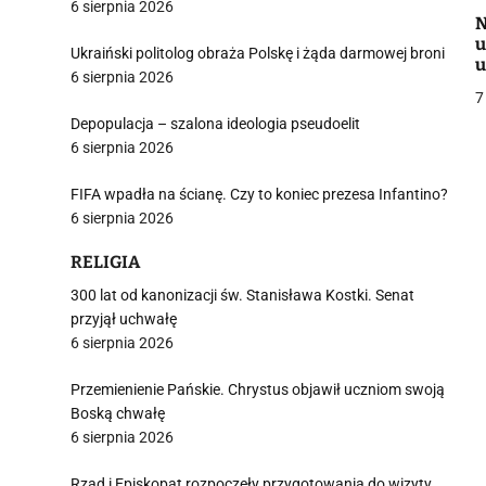
6 sierpnia 2026
N
u
Ukraiński politolog obraża Polskę i żąda darmowej broni
u
6 sierpnia 2026
7
Depopulacja – szalona ideologia pseudoelit
6 sierpnia 2026
j
FIFA wpadła na ścianę. Czy to koniec prezesa Infantino?
6 sierpnia 2026
RELIGIA
300 lat od kanonizacji św. Stanisława Kostki. Senat
i
przyjął uchwałę
6 sierpnia 2026
Przemienienie Pańskie. Chrystus objawił uczniom swoją
Boską chwałę
6 sierpnia 2026
Rząd i Episkopat rozpoczęły przygotowania do wizyty