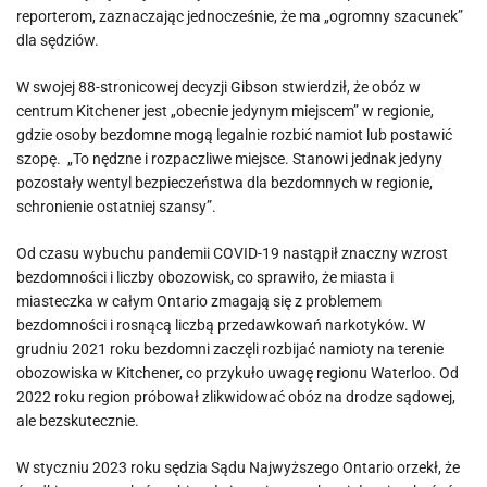
reporterom, zaznaczając jednocześnie, że ma „ogromny szacunek”
dla sędziów.
W swojej 88-stronicowej decyzji Gibson stwierdził, że obóz w
centrum Kitchener jest „obecnie jedynym miejscem” w regionie,
gdzie osoby bezdomne mogą legalnie rozbić namiot lub postawić
szopę. „To nędzne i rozpaczliwe miejsce. Stanowi jednak jedyny
pozostały wentyl bezpieczeństwa dla bezdomnych w regionie,
schronienie ostatniej szansy”.
Od czasu wybuchu pandemii COVID-19 nastąpił znaczny wzrost
bezdomności i liczby obozowisk, co sprawiło, że miasta i
miasteczka w całym Ontario zmagają się z problemem
bezdomności i rosnącą liczbą przedawkowań narkotyków. W
grudniu 2021 roku bezdomni zaczęli rozbijać namioty na terenie
obozowiska w Kitchener, co przykuło uwagę regionu Waterloo. Od
2022 roku region próbował zlikwidować obóz na drodze sądowej,
ale bezskutecznie.
W styczniu 2023 roku sędzia Sądu Najwyższego Ontario orzekł, że