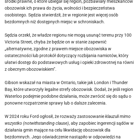
środki prawne, o które ubiegał się region, pozbawiały mieszkańców
obozowisk ich prawa do życia, wolności i bezpieczeństwa
osobistego. Sędzia stwierdził, że w regionie jest więcej osób
bezdomnych niż dostępnych miejsc w schroniskach.
Sędzia orzekł, że władze regionu nie mogą usunąć terenu przy 100
Victoria Street, chyba że będzie on w stanie zapewnić
„alternatywne, zgodne z prawem miejsce obozowiska w
ostateczności lub protokół dotyczący rozbijania namiotów, który
ułatwi dostęp do podstawowych usług i opieki zdrowotnej na równi
z obecnym obozowiskiem”.
Gibson wskazał na miasta w Ontario, takie jak London i Thunder
Bay, które utworzyły legalne strefy obozowisk. Dodał, że jeśli region
Waterloo podejmie podobne działania, może zwrócić się do sądu o
ponowne rozpatrzenie sprawy lub o dalsze zalecenia.
W 2024 roku Ford ogłosił, że rozważy zastosowanie
klauzuli mimo
wszystko (notwithstanding clause)
, aby zapobiec ingerencji sądów w
działania gmin mające na celu likwidację obozowisk dla
bezdomnych. Jego oświadczenie nastąpiło w odpowiedzi na