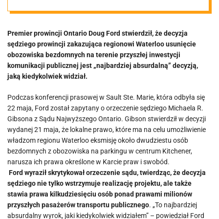
Ontario
Premier prowincji Ontario Doug Ford stwierdził, że decyzja
sędziego prowincji zakazująca regionowi Waterloo usunięcie
obozowiska bezdomnych na terenie przyszłej inwestycji
komunikacji publicznej jest „najbardziej absurdalną” decyzją,
jaką kiedykolwiek widział.
Podczas konferencji prasowej w Sault Ste. Marie, która odbyła się
22 maja, Ford został zapytany o orzeczenie sędziego Michaela R.
Gibsona z Sądu Najwyższego Ontario. Gibson stwierdził w decyzji
wydanej 21 maja, że ​​lokalne prawo, które ma na celu umożliwienie
władzom regionu Waterloo eksmisję około dwudziestu osób
bezdomnych z obozowiska na parkingu w centrum Kitchener,
narusza ich prawa określone w Karcie praw i swobód.
Ford wyraził skrytykował orzeczenie sądu, twierdząc, że decyzja
sędziego nie tylko wstrzymuje realizację projektu, ale także
stawia prawa kilkudziesięciu osób ponad prawami milionów
przyszłych pasażerów transportu publicznego
. „To najbardziej
absurdalny wyrok, jaki kiedykolwiek widziałem” – powiedział Ford