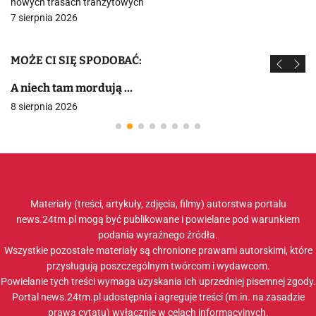
nowych trasach tranzytowych
7 sierpnia 2026
MOŻE CI SIĘ SPODOBAĆ:
A niech tam mordują …
8 sierpnia 2026
Materiały (treści, artykuły, zdjęcia, filmy) autorstwa portalu
news.24tm.pl mogą być publikowane i powielane pod warunkiem
podania wyraźnego źródła.
Wszystkie pozostałe materiały są chronione prawami autorskimi, które
przysługują poszczególnym twórcom i wydawcom.
Powielanie tych treści wymaga uzyskania ich uprzedniej pisemnej zgody.
Portal news.24tm.pl udostępnia i agreguje treści (m.in. na zasadzie
prawa cytatu) wyłącznie w celach informacyjnych.