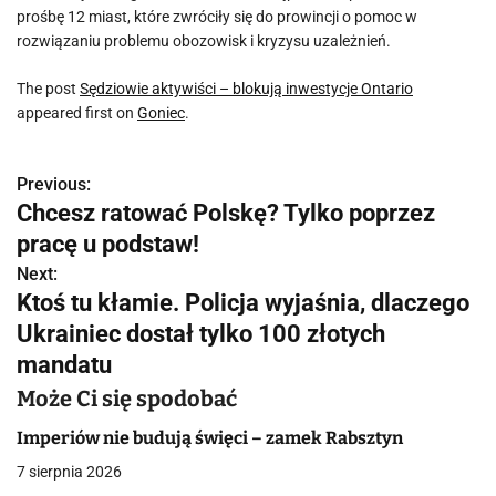
prośbę 12 miast, które zwróciły się do prowincji o pomoc w
rozwiązaniu problemu obozowisk i kryzysu uzależnień.
The post
Sędziowie aktywiści – blokują inwestycje Ontario
appeared first on
Goniec
.
Previous:
N
Chcesz ratować Polskę? Tylko poprzez
a
pracę u podstaw!
w
Next:
Ktoś tu kłamie. Policja wyjaśnia, dlaczego
i
Ukrainiec dostał tylko 100 złotych
g
mandatu
a
Może Ci się spodobać
c
Imperiów nie budują święci – zamek Rabsztyn
7 sierpnia 2026
j