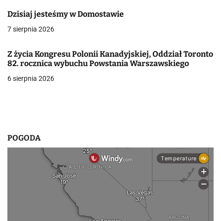
a
Dzisiaj jesteśmy w Domostawie
7 sierpnia 2026
w
p
Z życia Kongresu Polonii Kanadyjskiej, Oddział Toronto
82. rocznica wybuchu Powstania Warszawskiego
i
6 sierpnia 2026
s
u
POGODA