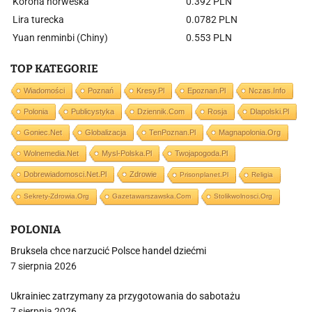
Korona norweska
0.392 PLN
Lira turecka
0.0782 PLN
Yuan renminbi (Chiny)
0.553 PLN
TOP KATEGORIE
Wiadomości
Poznań
Kresy.pl
Epoznan.pl
Nczas.info
Polonia
Publicystyka
Dziennik.com
Rosja
Dlapolski.pl
Goniec.net
Globalizacja
TenPoznan.pl
Magnapolonia.org
Wolnemedia.net
Mysl-Polska.pl
Twojapogoda.pl
Dobrewiadomosci.net.pl
Zdrowie
Prisonplanet.pl
Religia
Sekrety-Zdrowia.org
Gazetawarszawska.com
Stolikwolnosci.org
POLONIA
Bruksela chce narzucić Polsce handel dziećmi
7 sierpnia 2026
Ukrainiec zatrzymany za przygotowania do sabotażu
7 sierpnia 2026