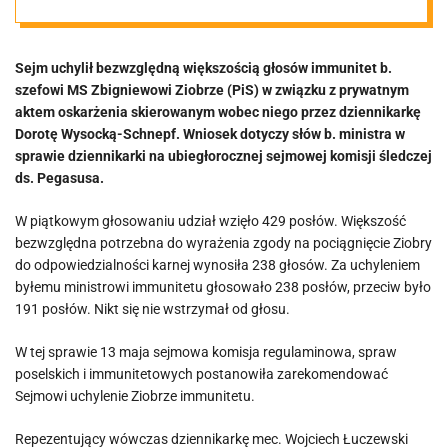
dotyczy jego
Sejm uchylił bezwzględną większością głosów immunitet b.
wypowiedzi ws.
szefowi MS Zbigniewowi Ziobrze (PiS) w związku z prywatnym
aktem oskarżenia skierowanym wobec niego przez dziennikarkę
dziennikarki
Dorotę Wysocką-Schnepf. Wniosek dotyczy słów b. ministra w
sprawie dziennikarki na ubiegłorocznej sejmowej komisji śledczej
ds. Pegasusa.
TVP
W piątkowym głosowaniu udział wzięło 429 posłów. Większość
bezwzględna potrzebna do wyrażenia zgody na pociągnięcie Ziobry
do odpowiedzialności karnej wynosiła 238 głosów. Za uchyleniem
byłemu ministrowi immunitetu głosowało 238 posłów, przeciw było
191 posłów. Nikt się nie wstrzymał od głosu.
W tej sprawie 13 maja sejmowa komisja regulaminowa, spraw
poselskich i immunitetowych postanowiła zarekomendować
Sejmowi uchylenie Ziobrze immunitetu.
Repezentujący wówczas dziennikarkę mec. Wojciech Łuczewski