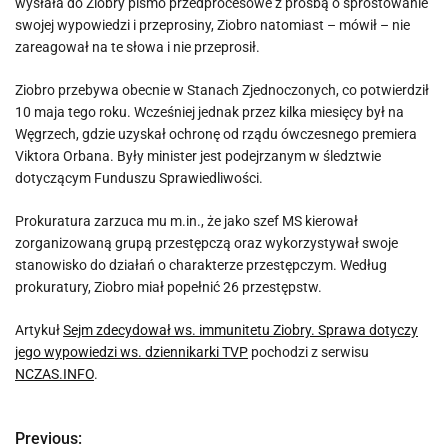
wysłała do Ziobry pismo przedprocesowe z prośbą o sprostowanie
swojej wypowiedzi i przeprosiny, Ziobro natomiast – mówił – nie
zareagował na te słowa i nie przeprosił.
Ziobro przebywa obecnie w Stanach Zjednoczonych, co potwierdził
10 maja tego roku. Wcześniej jednak przez kilka miesięcy był na
Węgrzech, gdzie uzyskał ochronę od rządu ówczesnego premiera
Viktora Orbana. Były minister jest podejrzanym w śledztwie
dotyczącym Funduszu Sprawiedliwości.
Prokuratura zarzuca mu m.in., że jako szef MS kierował
zorganizowaną grupą przestępczą oraz wykorzystywał swoje
stanowisko do działań o charakterze przestępczym. Według
prokuratury, Ziobro miał popełnić 26 przestępstw.
Artykuł
Sejm zdecydował ws. immunitetu Ziobry. Sprawa dotyczy
jego wypowiedzi ws. dziennikarki TVP
pochodzi z serwisu
NCZAS.INFO
.
Previous:
N