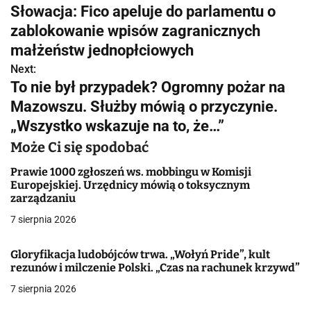
Słowacja: Fico apeluje do parlamentu o
a
zablokowanie wpisów zagranicznych
w
małżeństw jednopłciowych
Next:
i
To nie był przypadek? Ogromny pożar na
g
Mazowszu. Służby mówią o przyczynie.
„Wszystko wskazuje na to, że…”
a
Może Ci się spodobać
c
Prawie 1000 zgłoszeń ws. mobbingu w Komisji
j
Europejskiej. Urzędnicy mówią o toksycznym
zarządzaniu
a
7 sierpnia 2026
w
Gloryfikacja ludobójców trwa. „Wołyń Pride”, kult
p
rezunów i milczenie Polski. „Czas na rachunek krzywd”
i
7 sierpnia 2026