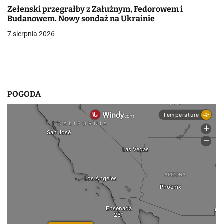
s
Zełenski przegrałby z Załużnym, Fedorowem i
u
Budanowem. Nowy sondaż na Ukrainie
7 sierpnia 2026
POGODA