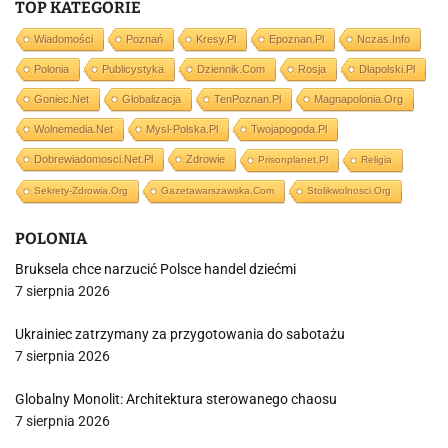
TOP KATEGORIE
Wiadomości
Poznań
Kresy.pl
Epoznan.pl
Nczas.info
Polonia
Publicystyka
Dziennik.com
Rosja
Dlapolski.pl
Goniec.net
Globalizacja
TenPoznan.pl
Magnapolonia.org
Wolnemedia.net
Mysl-Polska.pl
Twojapogoda.pl
Dobrewiadomosci.net.pl
Zdrowie
Prisonplanet.pl
Religia
Sekrety-Zdrowia.org
Gazetawarszawska.com
Stolikwolnosci.org
POLONIA
Bruksela chce narzucić Polsce handel dziećmi
7 sierpnia 2026
Ukrainiec zatrzymany za przygotowania do sabotażu
7 sierpnia 2026
Globalny Monolit: Architektura sterowanego chaosu
7 sierpnia 2026