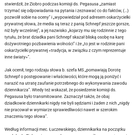
stwierdził, że Ziobro podczas komisji ds. Pegasusa „zamiast
trzymać się odpowiadania na pytania i zeznawać co do faktów, (…)
pozwolił sobie na oceny” i „wypowiedział pod adresem oskarżycielki
prywatnej słowa, że media są teraz z panią Schnepf jeszcze gorsze,
niż były wcześniej”, a jej nazwisko „kojarzy mu się rodzinnie z tego
tytułu, że brat dziadka pani Schnepf skazał bliską osobę na karę
dożywotniego pozbawienia wolności” i że „to jest w rodzinie pani
oskarżycielki prywatnej «tradycja, w związku z czym reprezentuje
inne światy»”.
Jak ocenił, tego rodzaju słowa b. szefa MS „pomawiają Dorotę
Schnepf o postępowanie i właściwości, które mogą ją poniżyć i
narazić na utratę zaufanie potrzebnego do wykonywania zawodu
dziennikarza”. Wtedy też wskazał, że posiedzenie komisji ds.
Pegasusa było transmitowane. Zaznaczył także, że obaj
dziadkowie dziennikarki nigdy nie byli sędziami i żaden z nich „nigdy
nie pracował w wymiarze sprawiedliwości nawet w szerokim
znaczeniu tego słowa”.
Według informacji mec. Łuczewskiego, dziennikarka na początku