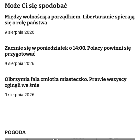
a
Może Ci się spodobać
c
Między wolnością a porządkiem. Libertarianie spierają
się o rolę państwa
j
9 sierpnia 2026
a
Zacznie się w poniedziałek o 14:00. Polacy powinni się
w
przygotować
9 sierpnia 2026
p
i
Olbrzymia fala zmiotła miasteczko. Prawie wszyscy
zginęli we śnie
s
9 sierpnia 2026
u
POGODA