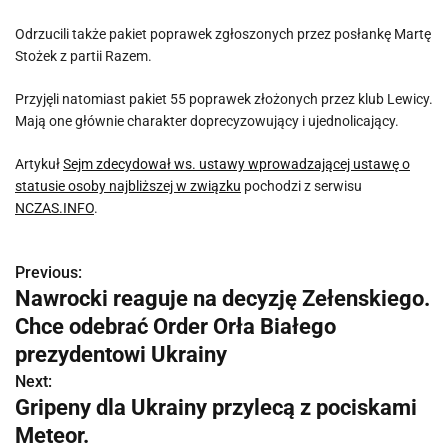
Odrzucili także pakiet poprawek zgłoszonych przez posłankę Martę
Stożek z partii Razem.
Przyjęli natomiast pakiet 55 poprawek złożonych przez klub Lewicy.
Mają one głównie charakter doprecyzowujący i ujednolicający.
Artykuł
Sejm zdecydował ws. ustawy wprowadzającej ustawę o
statusie osoby najbliższej w związku
pochodzi z serwisu
NCZAS.INFO
.
Previous:
N
Nawrocki reaguje na decyzję Zełenskiego.
a
Chce odebrać Order Orła Białego
w
prezydentowi Ukrainy
Next:
i
Gripeny dla Ukrainy przylecą z pociskami
g
Meteor.