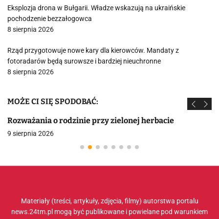
Eksplozja drona w Bułgarii. Władze wskazują na ukraińskie
pochodzenie bezzałogowca
8 sierpnia 2026
Rząd przygotowuje nowe kary dla kierowców. Mandaty z
fotoradarów będą surowsze i bardziej nieuchronne
8 sierpnia 2026
MOŻE CI SIĘ SPODOBAĆ:
Rozważania o rodzinie przy zielonej herbacie
9 sierpnia 2026
Materiały (treści, artykuły, zdjęcia, filmy) autorstwa portalu
news.24tm.pl mogą być publikowane i powielane pod warunkiem