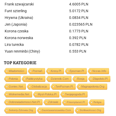
Frank szwajcarski
4.6005 PLN
Funt szterling
5.0172 PLN
Hrywna (Ukraina)
0.0834 PLN
Jen (Japonia)
0.023565 PLN
Korona czeska
0.1773 PLN
Korona norweska
0.392 PLN
Lira turecka
0.0782 PLN
Yuan renminbi (Chiny)
0.553 PLN
TOP KATEGORIE
Wiadomości
Poznań
Kresy.pl
Epoznan.pl
Nczas.info
Polonia
Publicystyka
Dziennik.com
Rosja
Dlapolski.pl
Goniec.net
Globalizacja
TenPoznan.pl
Magnapolonia.org
Wolnemedia.net
Mysl-Polska.pl
Twojapogoda.pl
Dobrewiadomosci.net.pl
Zdrowie
Prisonplanet.pl
Religia
Sekrety-Zdrowia.org
Gazetawarszawska.com
Stolikwolnosci.org