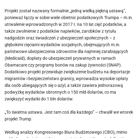
Projekt został nazwany formalnie „jedną wielką piękną ustawą”,
ponieważ łączy w sobie wiele obietnic podatkowych Trumpa – m.in.
utrwalenie wprowadzonych w 2017 r. na 10 lat cięć podatków, a
także zwolnienie z podatków napiwków, zarobków z tytułu
nadgodzin oraz świadczeń z ubezpieczeń społecznych – z
głębokimi cięciami wydatków socjalnych, obejmujących m.in.
państwowe ubezpieczenia zdrowotne dla najmniej zarabiających
(Medicaid), dopłaty do ubezpieczeń prywatnych w ramach
Obamacare czy programy bonów na zakup żywności (SNAP).
Dodatkowo projekt przewiduje zwiększenie budżetu na deportacje
migrantów i bezpieczeństwo granicy, wprowadza wysokie opłaty
dla osób ubiegających się o azyl, a także zawiera jednorazową
podwyżkę wydatków obronnych o 150 mld dolarów, co ma
zwiększyć wydatki do 1 bln dolarów.
„To świetna ustawa. Jest tam coś dla każdego” – chwalił we wtorek
projekt Trump.
Według analizy Kongresowego Biura Budżetowego (CBO), mimo