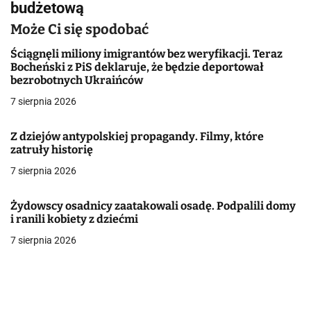
g
budżetową
a
Może Ci się spodobać
c
Ściągnęli miliony imigrantów bez weryfikacji. Teraz
Bocheński z PiS deklaruje, że będzie deportował
j
bezrobotnych Ukraińców
7 sierpnia 2026
a
w
Z dziejów antypolskiej propagandy. Filmy, które
zatruły historię
p
7 sierpnia 2026
i
Żydowscy osadnicy zaatakowali osadę. Podpalili domy
s
i ranili kobiety z dziećmi
u
7 sierpnia 2026