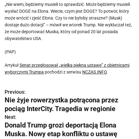
„Nie wiem, będziemy musieli to sprawdzić. Może będziemy musieli
wysłać DOGE na Elona. Wiecie, czym jest DOGE? To potwór, który
może wrócić i zjeść Elona. Czy to nie byłoby straszne? (Musk)
dostaje dużo dotacji” – mówił we wtorek Trump. Nie wykluczał też,
że może deportować Muska, który od ponad 20 lat posiada
obywatelstwo USA.
(PAP)
Artykuł
Senat przegłosował „wielką piękną ustawę” z obietnicami
wyborczymi Trumpa
pochodzi z serwisu
NCZAS.INFO
.
Previous:
N
Nie żyje rowerzystka potrącona przez
a
pociąg InterCity. Tragedia w regionie
w
Next:
Donald Trump grozi deportacją Elona
i
Muska. Nowy etap konfliktu o ustawę