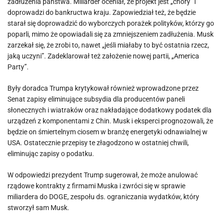
zadłużenia państwa. Miliarder oceniał, że projekt jest „chory” i
doprowadzi do bankructwa kraju. Zapowiedział też, że będzie
starał się doprowadzić do wyborczych porażek polityków, którzy go
poparli, mimo że opowiadali się za zmniejszeniem zadłużenia. Musk
zarzekał się, że zrobi to, nawet „jeśli miałaby to być ostatnia rzecz,
jaką uczyni”. Zadeklarował też założenie nowej partii, „America
Party”.
Były doradca Trumpa krytykował również wprowadzone przez
Senat zapisy eliminujące subsydia dla producentów paneli
słonecznych i wiatraków oraz nakładające dodatkowy podatek dla
urządzeń z komponentami z Chin. Musk i eksperci prognozowali, że
będzie on śmiertelnym ciosem w branżę energetyki odnawialnej w
USA. Ostatecznie przepisy te złagodzono w ostatniej chwili,
eliminując zapisy o podatku.
W odpowiedzi prezydent Trump sugerował, że może anulować
rządowe kontrakty z firmami Muska i zwróci się w sprawie
miliardera do DOGE, zespołu ds. ograniczania wydatków, który
stworzył sam Musk.