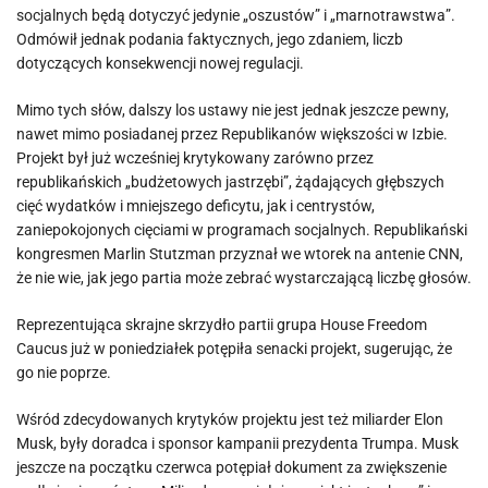
socjalnych będą dotyczyć jedynie „oszustów” i „marnotrawstwa”.
Odmówił jednak podania faktycznych, jego zdaniem, liczb
dotyczących konsekwencji nowej regulacji.
Mimo tych słów, dalszy los ustawy nie jest jednak jeszcze pewny,
nawet mimo posiadanej przez Republikanów większości w Izbie.
Projekt był już wcześniej krytykowany zarówno przez
republikańskich „budżetowych jastrzębi”, żądających głębszych
cięć wydatków i mniejszego deficytu, jak i centrystów,
zaniepokojonych cięciami w programach socjalnych. Republikański
kongresmen Marlin Stutzman przyznał we wtorek na antenie CNN,
że nie wie, jak jego partia może zebrać wystarczającą liczbę głosów.
Reprezentująca skrajne skrzydło partii grupa House Freedom
Caucus już w poniedziałek potępiła senacki projekt, sugerując, że
go nie poprze.
Wśród zdecydowanych krytyków projektu jest też miliarder Elon
Musk, były doradca i sponsor kampanii prezydenta Trumpa. Musk
jeszcze na początku czerwca potępiał dokument za zwiększenie