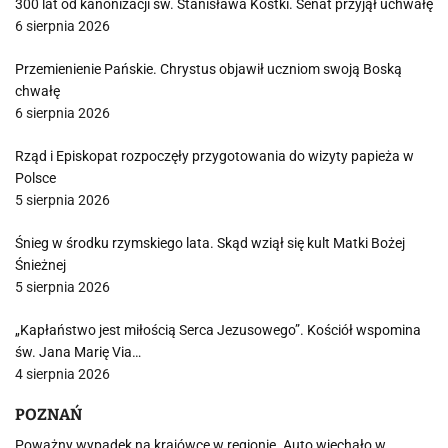
300 lat od kanonizacji św. Stanisława Kostki. Senat przyjął uchwałę
6 sierpnia 2026
Przemienienie Pańskie. Chrystus objawił uczniom swoją Boską
chwałę
6 sierpnia 2026
Rząd i Episkopat rozpoczęły przygotowania do wizyty papieża w
Polsce
5 sierpnia 2026
Śnieg w środku rzymskiego lata. Skąd wziął się kult Matki Bożej
Śnieżnej
5 sierpnia 2026
„Kapłaństwo jest miłością Serca Jezusowego”. Kościół wspomina
św. Jana Marię Via…
4 sierpnia 2026
POZNAŃ
Poważny wypadek na krajówce w regionie. Auto wjechało w