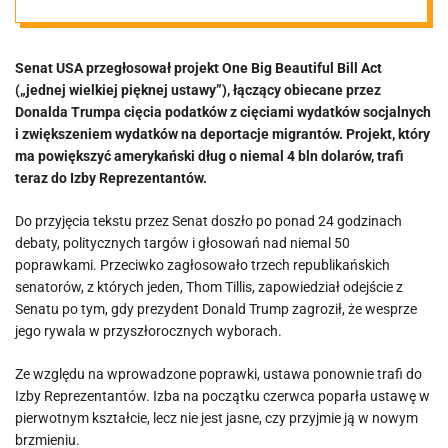
obietnicami
Senat USA przegłosował projekt One Big Beautiful Bill Act
wyborczymi
(„jednej wielkiej pięknej ustawy”), łączący obiecane przez
Donalda Trumpa cięcia podatków z cięciami wydatków socjalnych
Trumpa
i zwiększeniem wydatków na deportacje migrantów. Projekt, który
ma powiększyć amerykański dług o niemal 4 bln dolarów, trafi
teraz do Izby Reprezentantów.
Do przyjęcia tekstu przez Senat doszło po ponad 24 godzinach
debaty, politycznych targów i głosowań nad niemal 50
poprawkami. Przeciwko zagłosowało trzech republikańskich
senatorów, z których jeden, Thom Tillis, zapowiedział odejście z
Senatu po tym, gdy prezydent Donald Trump zagroził, że wesprze
jego rywala w przyszłorocznych wyborach.
Ze względu na wprowadzone poprawki, ustawa ponownie trafi do
Izby Reprezentantów. Izba na początku czerwca poparła ustawę w
pierwotnym kształcie, lecz nie jest jasne, czy przyjmie ją w nowym
brzmieniu.