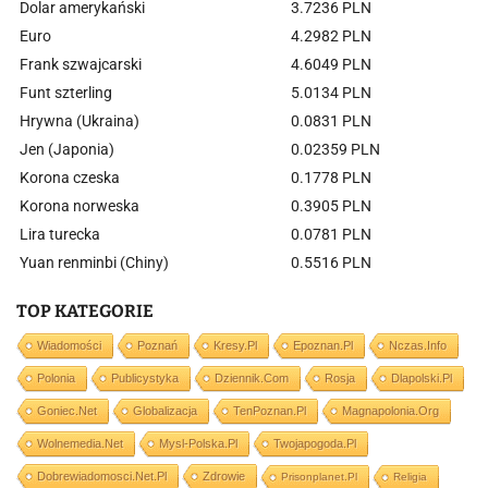
Dolar amerykański
3.7236 PLN
Euro
4.2982 PLN
Frank szwajcarski
4.6049 PLN
Funt szterling
5.0134 PLN
Hrywna (Ukraina)
0.0831 PLN
Jen (Japonia)
0.02359 PLN
Korona czeska
0.1778 PLN
Korona norweska
0.3905 PLN
Lira turecka
0.0781 PLN
Yuan renminbi (Chiny)
0.5516 PLN
TOP KATEGORIE
Wiadomości
Poznań
Kresy.pl
Epoznan.pl
Nczas.info
Polonia
Publicystyka
Dziennik.com
Rosja
Dlapolski.pl
Goniec.net
Globalizacja
TenPoznan.pl
Magnapolonia.org
Wolnemedia.net
Mysl-Polska.pl
Twojapogoda.pl
Dobrewiadomosci.net.pl
Zdrowie
Prisonplanet.pl
Religia