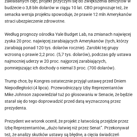
zakładanych cięć, projekt przyczyni się do zwiększenia deficytów w
budżecie o 3,8 bln dolarów w ciągu 10 lat. CBO prognozuje też, że
senacka wersja projektu spowoduje, że prawie 12 mln Amerykanów
straci ubezpieczenie zdrowotne.
Według prognozy ośrodka Yale Budget Lab, na zmianach najwięcej
zyska 20 proc. najwięcej zarabiających Amerykanów (tych, którzy
zarabiają ponad 120 tys. dolarów rocznie). Zarobki tej grupy
wzrosną o prawie 2,2 proc. (5,7 tys. dolarów), podczas gdy ustawa
najmocniej uderzy w 20 proc. najgorzej zarabiających,
pomniejszając ich dochody o niemal 3 proc. (700 dolarów).
Trump chce, by Kongres ostatecznie przyjął ustawę przed Dniem
Niepodległości (4 lipca). Przewodniczący Izby Reprezentantów
Mike Johnson zapowiedział tuż po głosowaniu w Senacie, że będzie
starał się do tego doprowadzić przed datą wyznaczoną przez
prezydenta.
Prezydent we wtorek ocenił, że projekt z łatwością przejdzie przez
Izbę Reprezentantów, „dużo łatwiej niż przez Senat”. Przekonywał
też, że analizy skutków ustawy są błędne, a cięcia świadczeń