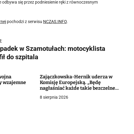
ie odbywa się przez podniesienie ręki z równoczesnym
rnej
pochodzi z serwisu
NCZAS.INFO
.
:
padek w Szamotułach: motocyklista
fił do szpitala
wojna
Zajączkowska-Hernik uderza w
cy wzajemne
Komisję Europejską. „Będę
nagłaśniać każde takie bezczelne
lekceważenie prawa”
8 sierpnia 2026