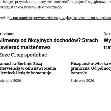
aciśnięcie przycisku aparatury elektronicznej” ma pojawić się „głosowan
ykorzystaniem systemu elektronicznego”.
rtykuł
Senat stanie się nowocześniejszy. Szykuje się zmiana na sali plena
revious:
Next
N
Alimenty od fikcyjnych dochodów? Strach
Wy
a
zawierać małżeństwo
tra
w
Może Ci się spodobać
amach w Berlinie Bożą
Hiszpańsko-włoska 
nterwencją w celu nawrócenia
graniczna. Od półno
g
iemiecki ksiądz komentuje.
kontrole
iecezja wydała oświadczenie
 sierpnia 2026
8 sierpnia 2026
a
c
a