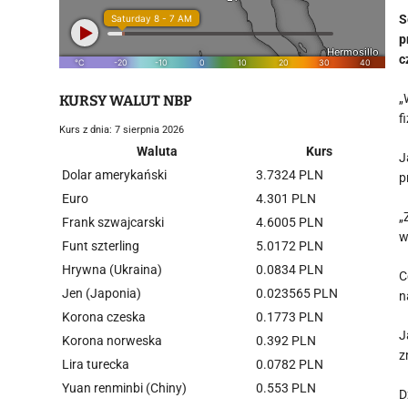
S
p
c
„
KURSY WALUT NBP
f
Kurs z dnia: 7 sierpnia 2026
Waluta
Kurs
J
Dolar amerykański
3.7324 PLN
p
Euro
4.301 PLN
„
Frank szwajcarski
4.6005 PLN
w
Funt szterling
5.0172 PLN
Hrywna (Ukraina)
0.0834 PLN
C
Jen (Japonia)
0.023565 PLN
n
Korona czeska
0.1773 PLN
J
Korona norweska
0.392 PLN
z
Lira turecka
0.0782 PLN
Yuan renminbi (Chiny)
0.553 PLN
D