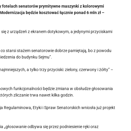
zy fotelach senatorów prymitywne maszynki z kolorowymi
Modernizacja będzie kosztować łącznie ponad 6 mln zł –
 się z urządzeń z ekranem dotykowym, a jedynymi przyciskami
co starsi stażem senatorowie dobrze pamiętają, bo z powodu
siedzenia do budynku Sejmu”.
ejszych, a tylko trzy przyciski: zielony, czerwony i żółty” –
h nowych funkcjonalności będzie zmiana w obsłudze głosowania
tórych zliczanie trwa nawet kilka godzin.
Regulaminowa, Etyki i Spraw Senatorskich wniosła już projekt
ia „głosowanie odbywa się przez podniesienie ręki oraz