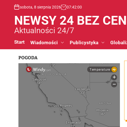
S
sobota, 8 sierpnia 2026
07
:
42
:
01
k
i
NEWSY 24 BEZ CE
p
t
Aktualności 24/7
o
c
Start
Wiadomości
Publicystyka
Globali
o
n
POGODA
t
e
n
t