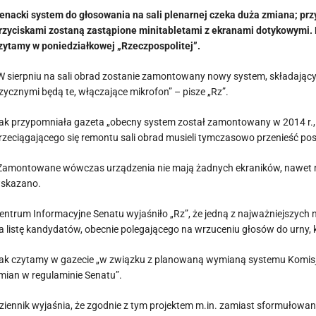
enacki system do głosowania na sali plenarnej czeka duża zmiana; pr
rzyciskami zostaną zastąpione minitabletami z ekranami dotykowymi. 
zytamy w poniedziałkowej „Rzeczpospolitej”.
W sierpniu na sali obrad zostanie zamontowany nowy system, składający
izycznymi będą te, włączające mikrofon” – pisze „Rz”.
ak przypomniała gazeta „obecny system został zamontowany w 2014 r., 
rzeciągającego się remontu sali obrad musieli tymczasowo przenieść po
Zamontowane wówczas urządzenia nie mają żadnych ekraników, nawet najmni
skazano.
entrum Informacyjne Senatu wyjaśniło „Rz”, że jedną z najważniejszyc
a listę kandydatów, obecnie polegającego na wrzuceniu głosów do urny, k
ak czytamy w gazecie „w związku z planowaną wymianą systemu Komisja 
mian w regulaminie Senatu”.
ziennik wyjaśnia, że zgodnie z tym projektem m.in. zamiast sformułowan