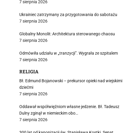
7 sierpnia 2026
Ukrainiec zatrzymany za przygotowania do sabotażu
7 sierpnia 2026
i
Globalny Monolit: Architektura sterowanego chaosu
7 sierpnia 2026
Odmówiła udziału w „tranzycji”. Wygrała ze szpitalem
7 sierpnia 2026
RELIGIA
Bł. Edmund Bojanowski – prekursor opieki nad wiejskimi
dziećmi
7 sierpnia 2026
Oddawał współwięźniom własne jedzenie. Bł. Tadeusz
Dulny zginął w niemieckim obo…
7 sierpnia 2026
300 lat od kanonizacji św. Stanisława Kostki. Senat