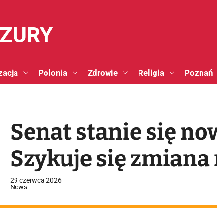
NZURY
zacja
Polonia
Zdrowie
Religia
Poznań
Senat stanie się no
Szykuje się zmiana 
29 czerwca 2026
News