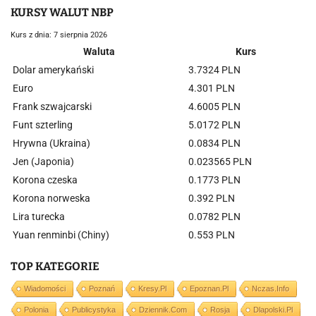
KURSY WALUT NBP
Kurs z dnia: 7 sierpnia 2026
Waluta
Kurs
Dolar amerykański
3.7324 PLN
Euro
4.301 PLN
Frank szwajcarski
4.6005 PLN
Funt szterling
5.0172 PLN
Hrywna (Ukraina)
0.0834 PLN
Jen (Japonia)
0.023565 PLN
Korona czeska
0.1773 PLN
Korona norweska
0.392 PLN
Lira turecka
0.0782 PLN
Yuan renminbi (Chiny)
0.553 PLN
TOP KATEGORIE
Wiadomości
Poznań
Kresy.pl
Epoznan.pl
Nczas.info
Polonia
Publicystyka
Dziennik.com
Rosja
Dlapolski.pl