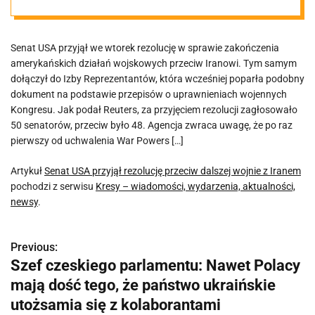
wojnie z Iranem
Senat USA przyjął we wtorek rezolucję w sprawie zakończenia
amerykańskich działań wojskowych przeciw Iranowi. Tym samym
dołączył do Izby Reprezentantów, która wcześniej poparła podobny
dokument na podstawie przepisów o uprawnieniach wojennych
Kongresu. Jak podał Reuters, za przyjęciem rezolucji zagłosowało
50 senatorów, przeciw było 48. Agencja zwraca uwagę, że po raz
pierwszy od uchwalenia War Powers […]
Artykuł
Senat USA przyjął rezolucję przeciw dalszej wojnie z Iranem
pochodzi z serwisu
Kresy – wiadomości, wydarzenia, aktualności,
newsy
.
Previous:
N
Szef czeskiego parlamentu: Nawet Polacy
a
mają dość tego, że państwo ukraińskie
w
utożsamia się z kolaborantami