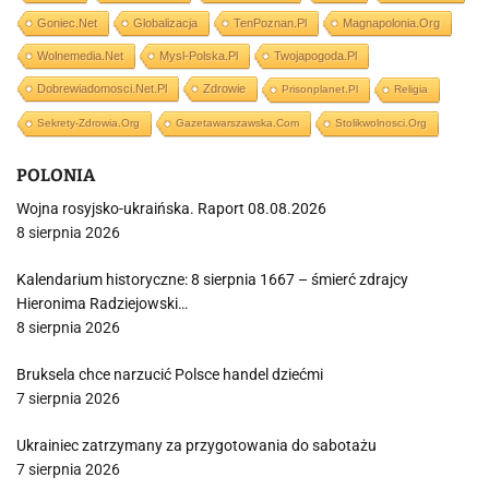
Goniec.net
Globalizacja
TenPoznan.pl
Magnapolonia.org
Wolnemedia.net
Mysl-Polska.pl
Twojapogoda.pl
Dobrewiadomosci.net.pl
Zdrowie
Prisonplanet.pl
Religia
Sekrety-Zdrowia.org
Gazetawarszawska.com
Stolikwolnosci.org
POLONIA
Wojna rosyjsko-ukraińska. Raport 08.08.2026
8 sierpnia 2026
Kalendarium historyczne: 8 sierpnia 1667 – śmierć zdrajcy
Hieronima Radziejowski…
8 sierpnia 2026
Bruksela chce narzucić Polsce handel dziećmi
7 sierpnia 2026
Ukrainiec zatrzymany za przygotowania do sabotażu
7 sierpnia 2026