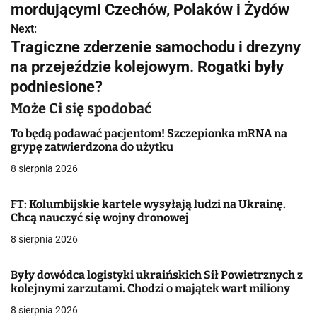
mordującymi Czechów, Polaków i Żydów
i
Next:
g
Tragiczne zderzenie samochodu i drezyny
na przejeździe kolejowym. Rogatki były
a
podniesione?
c
Może Ci się spodobać
j
To będą podawać pacjentom! Szczepionka mRNA na
grypę zatwierdzona do użytku
a
8 sierpnia 2026
w
p
FT: Kolumbijskie kartele wysyłają ludzi na Ukrainę.
Chcą nauczyć się wojny dronowej
i
8 sierpnia 2026
s
Były dowódca logistyki ukraińskich Sił Powietrznych z
u
kolejnymi zarzutami. Chodzi o majątek wart miliony
8 sierpnia 2026