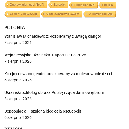
Dobrewiadomosci.net.pl
Zdrowie
Prisonplanet.pl
Religia
Sekrety-Zdrowia.org
Gazetawarszawska.com
Stolikwolnosci.org
POLONIA
Stanisław Michalkiewicz: Rozbieramy z uwagą klangor
7 sierpnia 2026
Wojna rosyjsko-ukraińska. Raport 07.08.2026
7 sierpnia 2026
Kolejny dewiant gender aresztowany za molestowanie dzieci
6 sierpnia 2026
Ukraiński politolog obraża Polskę i żąda darmowej broni
6 sierpnia 2026
Depopulacja – szalona ideologia pseudoelit
6 sierpnia 2026