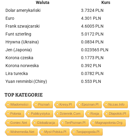
Waluta
Kurs
Dolar amerykański
3.7324 PLN
Euro
4.301 PLN
Frank szwajcarski
4.6005 PLN
Funt szterling
5.0172 PLN
Hrywna (Ukraina)
0.0834 PLN
Jen (Japonia)
0.023565 PLN
Korona czeska
0.1773 PLN
Korona norweska
0.392 PLN
Lira turecka
0.0782 PLN
Yuan renminbi (Chiny)
0.553 PLN
TOP KATEGORIE
Wiadomości
Poznań
Kresy.pl
Epoznan.pl
Nczas.info
Polonia
Publicystyka
Dziennik.com
Rosja
Dlapolski.pl
Goniec.net
Globalizacja
TenPoznan.pl
Magnapolonia.org
Wolnemedia.net
Mysl-Polska.pl
Twojapogoda.pl