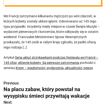
Francji – 145
We Francji zatrzymano kilkunastu mężczyzn po serii zdarzeń, w
ofiar, głównie
których kobiety zostały ukłute igłami. Odnotowano aż 145 tego
typu przypadki. Incydenty miały miejsce w czasie Święta Muzyki –
kobiety. Są
wydarzeń plenerowych i koncertów, które odbywały się w ostatni
weekend. Francuskie Ministerstwo Spraw Wewnętrznych
przekazało, że 145 osób w całym kraju zgłosiło, że padło ofiarą
pierwsze
tego rodzaju […]
zatrzymania
Artykuł
Seria ukłuć strzykawkami podczas festiwalu we Francji –
145 ofiar, głównie kobiety. Są pierwsze zatrzymania
pochodzi z
serwisu
Kresy – wiadomości, wydarzenia, aktualności, newsy
.
Previous:
N
Na placu zabaw, który powstał na
a
wysypisku śmieci przywitają wakacje
w
Next: