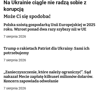
Na Ukrainie ciągle nie radzą sobie z
i
korupcją
g
Może Ci się spodobać
a
Polska szóstą gospodarką Unii Europejskiej w 2025
roku. Wzrost ponad dwa razy szybszy niż w UE
c
7 sierpnia 2026
j
Trump o rakietach Patriot dla Ukrainy: Sami ich
a
potrzebujemy
w
7 sierpnia 2026
p
„Zanieczyszczenie, które należy ograniczyć”. Sąd
i
nakazał Mecie zapłatę kilkuset milionów dolarów.
Koncern zapowiada odwołanie
s
7 sierpnia 2026
u