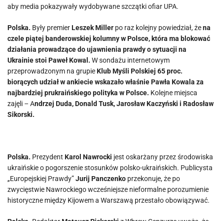
aby media pokazywały wydobywane szczątki ofiar UPA.
Polska.
Były premier
Leszek Miller
po raz kolejny powiedział, że
na
czele piątej banderowskiej kolumny w Polsce, która ma blokować
działania prowadzące do ujawnienia prawdy o sytuacji na
Ukrainie stoi Paweł Kowal.
W sondażu internetowym
przeprowadzonym na grupie
Klub Myśli Polskiej 65 proc.
biorących udział w ankiecie wskazało właśnie Pawła Kowala za
najbardziej prukraińskiego polityka w Polsce.
Kolejne miejsca
zajęli – A
ndrzej Duda, Donald Tusk, Jarosław Kaczyński i Radosław
Sikorski.
Polska.
Prezydent
Karol Nawrocki
jest oskarżany przez środowiska
ukraińskie o pogorszenie stosunków polsko-ukraińskich. Publicysta
„Europejskiej Prawdy”
Jurij Panczenko
przekonuje, że po
zwycięstwie Nawrockiego wcześniejsze nieformalne porozumienie
historyczne między Kijowem a Warszawą przestało obowiązywać.