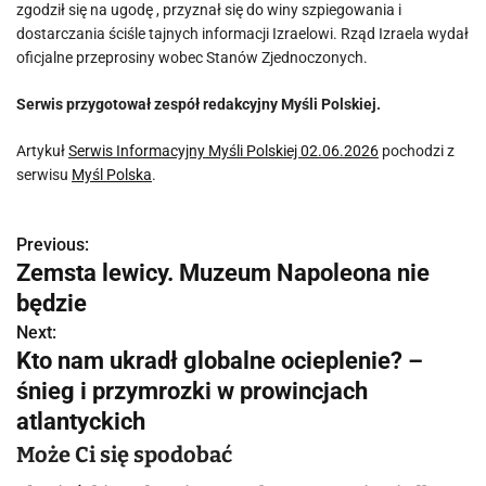
zgodził się na ugodę , przyznał się do winy szpiegowania i
dostarczania ściśle tajnych informacji Izraelowi. Rząd Izraela wydał
oficjalne przeprosiny wobec Stanów Zjednoczonych.
Serwis przygotował zespół redakcyjny Myśli Polskiej.
Artykuł
Serwis Informacyjny Myśli Polskiej 02.06.2026
pochodzi z
serwisu
Myśl Polska
.
Previous:
N
Zemsta lewicy. Muzeum Napoleona nie
a
będzie
w
Next:
Kto nam ukradł globalne ocieplenie? –
i
śnieg i przymrozki w prowincjach
g
atlantyckich
a
Może Ci się spodobać