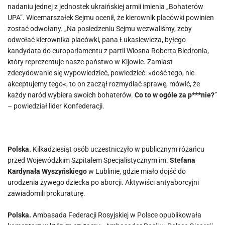
nadaniu jednej z jednostek ukraińskiej armii imienia „Bohaterów
UPA”. Wicemarszałek Sejmu ocenił, że kierownik placówki powinien
zostać odwołany. „Na posiedzeniu Sejmu wezwaliśmy, żeby
odwołać kierownika placówki, pana Łukasiewicza, byłego
kandydata do europarlamentu z partii Wiosna Roberta Biedronia,
który reprezentuje nasze państwo w Kijowie. Zamiast
zdecydowanie się wypowiedzieć, powiedzieć: »dość tego, nie
akceptujemy tego«, to on zaczął rozmydlać sprawę, mówić, że
każdy naród wybiera swoich bohaterów.
Co to w ogóle za p***nie?
”
– powiedział lider Konfederacji.
Polska.
Kilkadziesiąt osób uczestniczyło w publicznym różańcu
przed Wojewódzkim Szpitalem Specjalistycznym im.
Stefana
Kardynała Wyszyńskiego
w Lublinie, gdzie miało dojść do
urodzenia żywego dziecka po aborcji. Aktywiści antyaborcyjni
zawiadomili prokuraturę.
Polska.
Ambasada Federacji Rosyjskiej w Polsce opublikowała