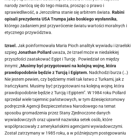
narody zwrócą się do tego miasta, prosząc o prawo i
sprawiedliwość, a Jerozolima stanie się arbitrem świata.
Rabini
opisali prezydenta USA Trumpa jako boskiego wysłannika
,
którego zadaniem jest przywrócenie światu wartości moralnych i
etycznego przywództwa.
Izrael.
Jak poinformowała Maria Pioch analityk wywiadu i izraelski
szpieg
Jonathan Pollard
uważa, że Izrael może w niedalekiej
przyszłości zaatakować Egipt i Turcję . Powiedział on między
innymi: „
Musimy być przygotowani na kolejną wojnę, która
prawdopodobnie będzie z Turcją i Egiptem.
Nadchodzi burza (…)
Nie jestem pewien, czy będziemy mieli tak łatwo z Turkami, jak z
Irańczykami. Musimy być przygotowani na kolejną wojnę, która
prawdopodobnie będzie z Turcją i Egiptem”. W 1984 roku Pollard
sprzedał wiele tajemnic państwowych, w tym dziesięciotomowy
podręcznik Agencji Bezpieczeństwa Narodowego na temat
sposobu gromadzenia przez Stany Zjednoczone danych
wywiadowczych oraz ujawnił nazwiska setek osób, które
współpracowały z amerykańskimi agencjami wywiadowczymi.
Został zatrzymany w 1985 roku, a w późniejszym postępowaniu