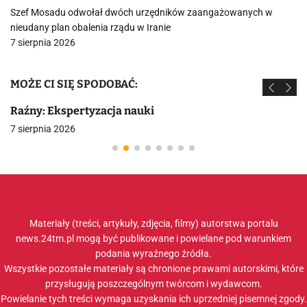
Szef Mosadu odwołał dwóch urzędników zaangażowanych w
nieudany plan obalenia rządu w Iranie
7 sierpnia 2026
MOŻE CI SIĘ SPODOBAĆ:
Raźny: Ekspertyzacja nauki
7 sierpnia 2026
Materiały (treści, artykuły, zdjęcia, filmy) autorstwa portalu
news.24tm.pl mogą być publikowane i powielane pod warunkiem
podania wyraźnego źródła.
Wszystkie pozostałe materiały są chronione prawami autorskimi, które
przysługują poszczególnym twórcom i wydawcom.
Powielanie tych treści wymaga uzyskania ich uprzedniej pisemnej zgody.