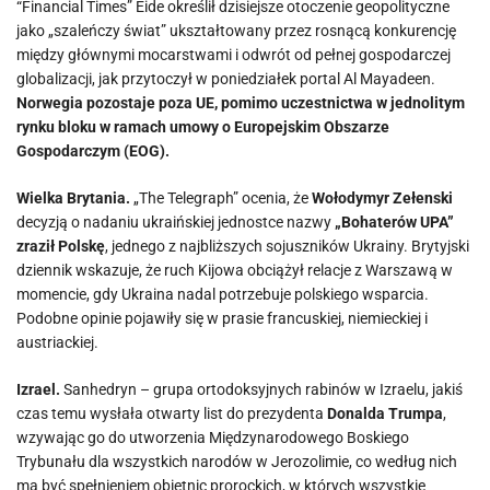
“Financial Times” Eide określił dzisiejsze otoczenie geopolityczne
jako „szaleńczy świat” ukształtowany przez rosnącą konkurencję
między głównymi mocarstwami i odwrót od pełnej gospodarczej
globalizacji, jak przytoczył w poniedziałek portal Al Mayadeen.
Norwegia pozostaje poza UE, pomimo uczestnictwa w jednolitym
rynku bloku w ramach umowy o Europejskim Obszarze
Gospodarczym (EOG).
Wielka Brytania.
„The Telegraph” ocenia, że
Wołodymyr Zełenski
decyzją o nadaniu ukraińskiej jednostce nazwy
„Bohaterów UPA”
zraził Polskę
, jednego z najbliższych sojuszników Ukrainy. Brytyjski
dziennik wskazuje, że ruch Kijowa obciążył relacje z Warszawą w
momencie, gdy Ukraina nadal potrzebuje polskiego wsparcia.
Podobne opinie pojawiły się w prasie francuskiej, niemieckiej i
austriackiej.
Izrael.
Sanhedryn – grupa ortodoksyjnych rabinów w Izraelu, jakiś
czas temu wysłała otwarty list do prezydenta
Donalda Trumpa
,
wzywając go do utworzenia Międzynarodowego Boskiego
Trybunału dla wszystkich narodów w Jerozolimie, co według nich
ma być spełnieniem obietnic prorockich, w których wszystkie