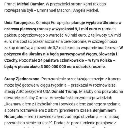
Francji
Michel Barnier
. W przeszłości stronnikami takiego
rozwiązania byli – Emmanuel Macron i Angela Merkel.
Unia Europejska.
Komisja Europejska
planuje wypłacić Ukrainie w
czerwcu pierwszą transzę w wysokości 9,1 mld euro
w ramach
pakietu pożyczkowego o wartości 90 mld euro. Z tej kwoty 5,9 mld
euro ma zostać przeznaczone na cele obronne, w szczególności
zakup dronów, a pozostałe 3,2 mld euro na wsparcie budżetowe.
W
pożyczce dla Ukrainy nie będą partycypować Węgry, Słowacja i
Czechy.
Pozostałe
24 państwa członkowskie – w tym Polska –
będą w płacić około 3 000 000 000 euro odsetek rocznie
.
Stany Zjednoczone.
Porozumienie przedłużające rozejm z Iranem
może być gotowe w ciągu tygodnia – przekazał w rozmowie ze
stacją ABC prezydent USA
Donald Trump
. Miałoby ono pozwolić na
otwarcie cieśniny Ormuz. Amerykański prezydent powiedział:
„Rozmawiałem z Hezbollahem i powiedziałem: żadnego strzelania,
a potem rozmawiałem z Bibim (premierem Izraela
Benjaminem
Netanjahu
– red.) i powiedziałem: żadnego strzelania — i oni obaj
przestali do siebie strzelać”. Dodał, że porozumienie pokojowe z