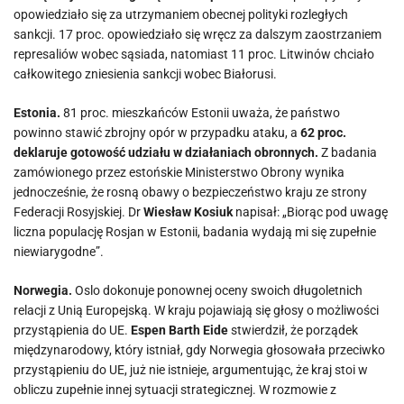
opowiedziało się za utrzymaniem obecnej polityki rozległych
sankcji. 17 proc. opowiedziało się wręcz za dalszym zaostrzaniem
represaliów wobec sąsiada, natomiast 11 proc. Litwinów chciało
całkowitego zniesienia sankcji wobec Białorusi.
Estonia.
81 proc. mieszkańców Estonii uważa, że państwo
powinno stawić zbrojny opór w przypadku ataku, a
62 proc.
deklaruje gotowość udziału w działaniach obronnych.
Z badania
zamówionego przez estońskie Ministerstwo Obrony wynika
jednocześnie, że rosną obawy o bezpieczeństwo kraju ze strony
Federacji Rosyjskiej. Dr
Wiesław Kosiuk
napisał: „Biorąc pod uwagę
liczna populację Rosjan w Estonii, badania wydają mi się zupełnie
niewiarygodne”.
Norwegia.
Oslo dokonuje ponownej oceny swoich długoletnich
relacji z Unią Europejską. W kraju pojawiają się głosy o możliwości
przystąpienia do UE.
Espen Barth Eide
stwierdził, że porządek
międzynarodowy, który istniał, gdy Norwegia głosowała przeciwko
przystąpieniu do UE, już nie istnieje, argumentując, że kraj stoi w
obliczu zupełnie innej sytuacji strategicznej. W rozmowie z