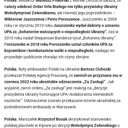
Polska.
Redaktor
Mateusz Piskorski
z Wbrew Cenzurze uważa, że
n
ależy odebrać Order Orła Białego nie tylko przywódcy Ukrainy
Wołodymyrowi Zełenskiemu
, ale również jego poprzednikom –
Wiktorowi Juszczence i Petro Poroszence.
Juszczenko w 2006
roku i w styczniu 2010 roku
Juszczenko wydał dekrety o uznaniu
UPA za „bohaterów walczących o niepodległość Ukrainy”
, zaś w
2010 roku nadał Stiepanowi Banderze tytuł „Bohatera Ukrainy”.
P
oroszenko w 2018 roku Poroszenko uznał członków UPA za
bojowników i kombatantów walki o niepodległość
, nadając im
przywileje i publicznie chwaląc ich czyny zbrojne.
Polska.
Były ambasador Polski na Ukrainie
Bartosz Cichocki
przekazał Polskiej Agencji Prasowej, że
zwrócił on przyznane mu w
czerwcu 2022 roku ukraińskie odznaczenie „Za Zasługi”
. Jak
wyjaśnił, zwrot orderu „Za zasługi” jest reakcją na „decyzje
prezydenta Ukrainy honorujące UPA i kolaboranta niemieckich
nazistów”. Odznaczenie zostało przekazane stronie ukraińskiej za
pośrednictwem ambasady w Warszawie.
Polska.
Marszałek
Krzysztof Bosak
skrytykował stanowisko
polskiej placówki w Kijowie po decyzji
Wołodymyra Zełenskiego
o