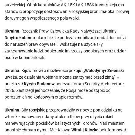
strzeleckiej. Obok karabinków AK-15K i AK-15SK konstrukcja ma
stanowić propozycję dostosowania rosyjskiej broni małokalibrowej
do wymagań współczesnego pola walki.
Ukraina.
Rzecznik Praw Człowieka Rady Najwyższej Ukrainy
Dmytro Łubinec
, alarmuje, że podczas mobilizacji nadal dochodzi
do naruszeń praw obywateli. Wskazuje na użycie siły,
zatrzymywanie ludzi, odbieranie im rzeczy osobistych oraz udział
osób w kominiarkach.
Ukraina.
Kijów mówi o możliwości pokoju. „
Wołodymyr Zełenski
uważa, że działania wojenne można zatrzymać przed zimą” –
przekazał
Kyryło Budanow
podczas forum Security Architecture
2026. Zastrzegł jednocześnie, że Rosja może odstąpić od
porozumień na końcowym etapie rozmów.
Ukraina.
Siły rosyjskie przeprowadziły w nocy z poniedziałku na
wtorek zmasowany udany atak na Kijów przy użyciu rakiet
manewrujących, pocisków balistycznych i dronów. Nad miastem
unosi się chmura dymu. Mer Kijowa
Witalij Kliczko
poinformował