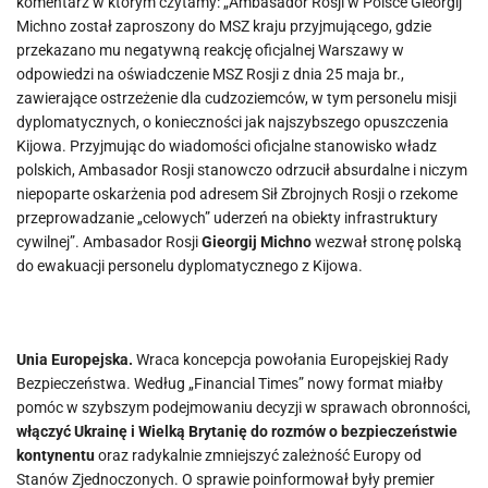
komentarz w którym czytamy: „Ambasador Rosji w Polsce Gieorgij
Michno został zaproszony do MSZ kraju przyjmującego, gdzie
przekazano mu negatywną reakcję oficjalnej Warszawy w
odpowiedzi na oświadczenie MSZ Rosji z dnia 25 maja br.,
zawierające ostrzeżenie dla cudzoziemców, w tym personelu misji
dyplomatycznych, o konieczności jak najszybszego opuszczenia
Kijowa. Przyjmując do wiadomości oficjalne stanowisko władz
polskich, Ambasador Rosji stanowczo odrzucił absurdalne i niczym
niepoparte oskarżenia pod adresem Sił Zbrojnych Rosji o rzekome
przeprowadzanie „celowych” uderzeń na obiekty infrastruktury
cywilnej”. Ambasador Rosji
Gieorgij Michno
wezwał stronę polską
do ewakuacji personelu dyplomatycznego z Kijowa.
Unia Europejska.
Wraca koncepcja powołania Europejskiej Rady
Bezpieczeństwa. Według „Financial Times” nowy format miałby
pomóc w szybszym podejmowaniu decyzji w sprawach obronności,
włączyć Ukrainę i Wielką Brytanię do rozmów o bezpieczeństwie
kontynentu
oraz radykalnie zmniejszyć zależność Europy od
Stanów Zjednoczonych. O sprawie poinformował były premier