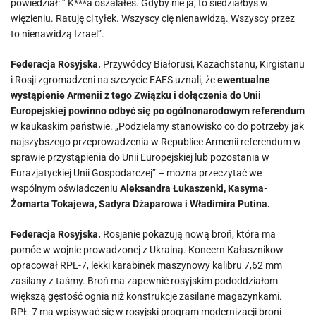
powiedział: ” K***a oszalałeś. Gdyby nie ja, to siedziałbyś w
więzieniu. Ratuję ci tyłek. Wszyscy cię nienawidzą. Wszyscy przez
to nienawidzą Izrael”.
Federacja Rosyjska.
Przywódcy Białorusi, Kazachstanu, Kirgistanu
i Rosji zgromadzeni na szczycie EAES uznali, że
ewentualne
wystąpienie Armenii z tego Związku i dołączenia do Unii
Europejskiej powinno odbyć się po ogólnonarodowym referendum
w kaukaskim państwie. „Podzielamy stanowisko co do potrzeby jak
najszybszego przeprowadzenia w Republice Armenii referendum w
sprawie przystąpienia do Unii Europejskiej lub pozostania w
Eurazjatyckiej Unii Gospodarczej” – można przeczytać we
wspólnym oświadczeniu
Aleksandra Łukaszenki, Kasyma-
Żomarta Tokajewa, Sadyra Dżaparowa i Władimira Putina.
Federacja Rosyjska.
Rosjanie pokazują nową broń, która ma
pomóc w wojnie prowadzonej z Ukrainą. Koncern Kałasznikow
opracował RPŁ-7, lekki karabinek maszynowy kalibru 7,62 mm
zasilany z taśmy. Broń ma zapewnić rosyjskim pododdziałom
większą gęstość ognia niż konstrukcje zasilane magazynkami.
RPŁ-7 ma wpisywać się w rosyjski program modernizacji broni