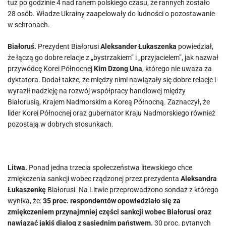
tuż po godzinie 4 nad ranem polskiego czasu, że rannych zostało
28 osób. Władze Ukrainy zaapelowały do ludności o pozostawanie
w schronach.
Białoruś.
Prezydent Białorusi
Aleksander Łukaszenka
powiedział,
że łączą go dobre relacje z „bystrzakiem” i „przyjacielem”, jak nazwał
przywódcę Korei Północnej
Kim Dzong Una
, którego nie uważa za
dyktatora. Dodał także, że między nimi nawiązały się dobre relacje i
wyraził nadzieję na rozwój współpracy handlowej między
Białorusią, Krajem Nadmorskim a Koreą Północną. Zaznaczył, że
lider Korei Północnej oraz gubernator Kraju Nadmorskiego również
pozostają w dobrych stosunkach.
Litwa.
Ponad jedna trzecia społeczeństwa litewskiego chce
zmiękczenia sankcji wobec rządzonej przez prezydenta
Aleksandra
Łukaszenkę
Białorusi. Na Litwie przeprowadzono sondaż z którego
wynika, że:
35 proc. respondentów opowiedziało się za
zmiękczeniem przynajmniej części sankcji wobec Białorusi oraz
nawiązać jakiś dialog z sąsiednim państwem.
30 proc. pytanych