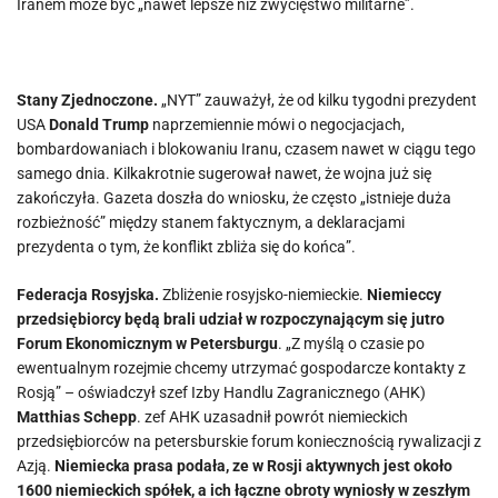
Iranem może być „nawet lepsze niż zwycięstwo militarne”.
Stany Zjednoczone.
„NYT” zauważył, że od kilku tygodni prezydent
USA
Donald Trump
naprzemiennie mówi o negocjacjach,
bombardowaniach i blokowaniu Iranu, czasem nawet w ciągu tego
samego dnia. Kilkakrotnie sugerował nawet, że wojna już się
zakończyła. Gazeta doszła do wniosku, że często „istnieje duża
rozbieżność” między stanem faktycznym, a deklaracjami
prezydenta o tym, że konflikt zbliża się do końca”.
Federacja Rosyjska.
Zbliżenie rosyjsko-niemieckie.
Niemieccy
przedsiębiorcy będą brali udział w rozpoczynającym się jutro
Forum Ekonomicznym w Petersburgu
. „Z myślą o czasie po
ewentualnym rozejmie chcemy utrzymać gospodarcze kontakty z
Rosją” – oświadczył szef Izby Handlu Zagranicznego (AHK)
Matthias Schepp
. zef AHK uzasadnił powrót niemieckich
przedsiębiorców na petersburskie forum koniecznością rywalizacji z
Azją.
Niemiecka prasa podała, ze w Rosji aktywnych jest około
1600 niemieckich spółek, a ich łączne obroty wyniosły w zeszłym