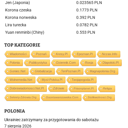
Jen (Japonia)
0.023565 PLN
Korona czeska
0.1773 PLN
Korona norweska
0.392 PLN
Lira turecka
0.0782 PLN
Yuan renminbi (Chiny)
0.553 PLN
TOP KATEGORIE
Wiadomości
Poznań
Kresy.pl
Epoznan.pl
Nczas.info
Polonia
Publicystyka
Dziennik.com
Rosja
Dlapolski.pl
Goniec.net
Globalizacja
TenPoznan.pl
Magnapolonia.org
Wolnemedia.net
Mysl-Polska.pl
Twojapogoda.pl
Dobrewiadomosci.net.pl
Zdrowie
Prisonplanet.pl
Religia
Sekrety-Zdrowia.org
Gazetawarszawska.com
Stolikwolnosci.org
POLONIA
Ukrainiec zatrzymany za przygotowania do sabotażu
7 sierpnia 2026