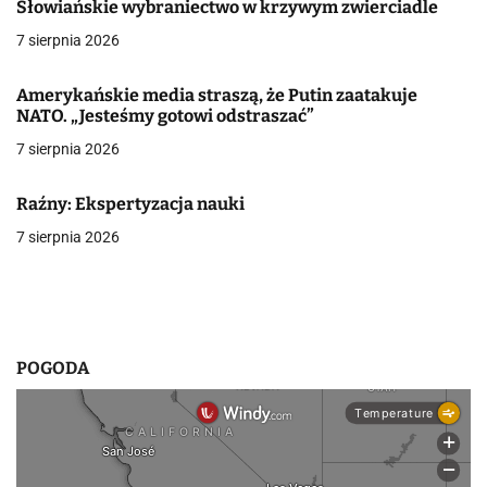
c
Słowiańskie wybraniectwo w krzywym zwierciadle
7 sierpnia 2026
j
a
Amerykańskie media straszą, że Putin zaatakuje
NATO. „Jesteśmy gotowi odstraszać”
w
7 sierpnia 2026
p
Raźny: Ekspertyzacja nauki
i
7 sierpnia 2026
s
u
POGODA