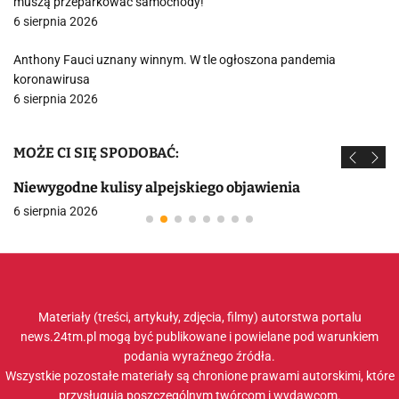
muszą przeparkować samochody!
6 sierpnia 2026
Anthony Fauci uznany winnym. W tle ogłoszona pandemia
koronawirusa
6 sierpnia 2026
MOŻE CI SIĘ SPODOBAĆ:
Niewygodne kulisy alpejskiego objawienia
6 sierpnia 2026
Materiały (treści, artykuły, zdjęcia, filmy) autorstwa portalu
news.24tm.pl mogą być publikowane i powielane pod warunkiem
podania wyraźnego źródła.
Wszystkie pozostałe materiały są chronione prawami autorskimi, które
przysługują poszczególnym twórcom i wydawcom.