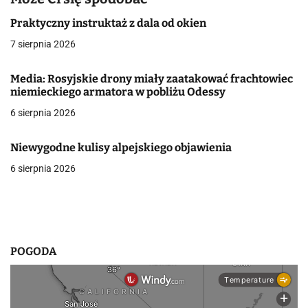
a
c
Praktyczny instruktaż z dala od okien
7 sierpnia 2026
j
a
Media: Rosyjskie drony miały zaatakować frachtowiec
niemieckiego armatora w pobliżu Odessy
w
6 sierpnia 2026
p
Niewygodne kulisy alpejskiego objawienia
i
6 sierpnia 2026
s
u
POGODA