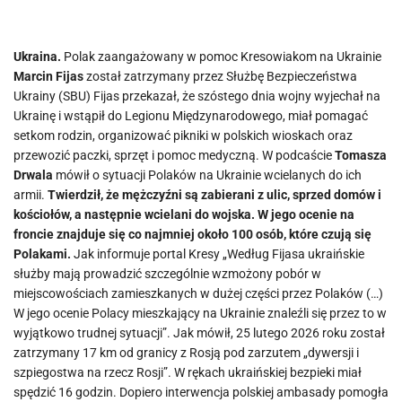
Ukraina.
Polak zaangażowany w pomoc Kresowiakom na Ukrainie
Marcin Fijas
został zatrzymany przez Służbę Bezpieczeństwa
Ukrainy (SBU) Fijas przekazał, że szóstego dnia wojny wyjechał na
Ukrainę i wstąpił do Legionu Międzynarodowego, miał pomagać
setkom rodzin, organizować pikniki w polskich wioskach oraz
przewozić paczki, sprzęt i pomoc medyczną. W podcaście
Tomasza
Drwala
mówił o sytuacji Polaków na Ukrainie wcielanych do ich
armii.
Twierdził, że mężczyźni są zabierani z ulic, sprzed domów i
kościołów, a następnie wcielani do wojska. W jego ocenie na
froncie znajduje się co najmniej około 100 osób, które czują się
Polakami.
Jak informuje portal Kresy „Według Fijasa ukraińskie
służby mają prowadzić szczególnie wzmożony pobór w
miejscowościach zamieszkanych w dużej części przez Polaków (…)
W jego ocenie Polacy mieszkający na Ukrainie znaleźli się przez to w
wyjątkowo trudnej sytuacji”. Jak mówił, 25 lutego 2026 roku został
zatrzymany 17 km od granicy z Rosją pod zarzutem „dywersji i
szpiegostwa na rzecz Rosji”. W rękach ukraińskiej bezpieki miał
spędzić 16 godzin. Dopiero interwencja polskiej ambasady pomogła