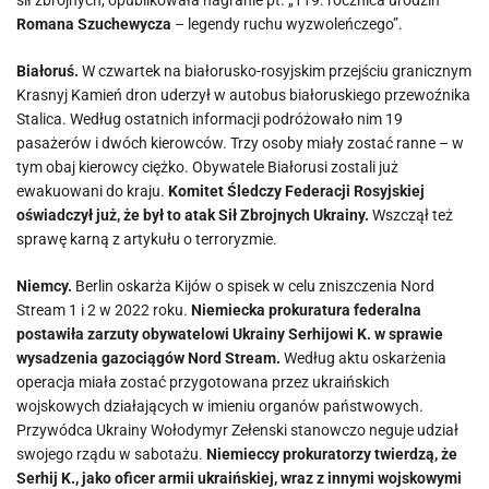
sił zbrojnych, opublikowała nagranie pt. „119. rocznica urodzin
Romana Szuchewycza
– legendy ruchu wyzwoleńczego”.
Białoruś.
W czwartek na białorusko-rosyjskim przejściu granicznym
Krasnyj Kamień dron uderzył w autobus białoruskiego przewoźnika
Stalica. Według ostatnich informacji podróżowało nim 19
pasażerów i dwóch kierowców. Trzy osoby miały zostać ranne – w
tym obaj kierowcy ciężko. Obywatele Białorusi zostali już
ewakuowani do kraju.
Komitet Śledczy Federacji Rosyjskiej
oświadczył już, że był to atak Sił Zbrojnych Ukrainy.
Wszczął też
sprawę karną z artykułu o terroryzmie.
Niemcy.
Berlin oskarża Kijów o spisek w celu zniszczenia Nord
Stream 1 i 2 w 2022 roku.
Niemiecka prokuratura federalna
postawiła zarzuty obywatelowi Ukrainy Serhijowi K. w sprawie
wysadzenia gazociągów Nord Stream.
Według aktu oskarżenia
operacja miała zostać przygotowana przez ukraińskich
wojskowych działających w imieniu organów państwowych.
Przywódca Ukrainy Wołodymyr Zełenski stanowczo neguje udział
swojego rządu w sabotażu.
Niemieccy prokuratorzy twierdzą, że
Serhij K., jako oficer armii ukraińskiej, wraz z innymi wojskowymi