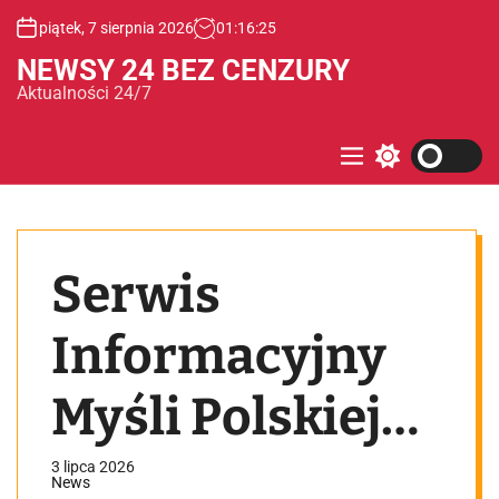
S
piątek, 7 sierpnia 2026
01
:
16
:
26
k
i
NEWSY 24 BEZ CENZURY
p
Aktualności 24/7
t
o
c
M
S
e
w
o
n
i
n
u
t
t
c
e
h
Serwis
c
n
o
t
l
o
Informacyjny
r
m
o
Myśli Polskiej
d
e
03.07.2026
3 lipca 2026
News