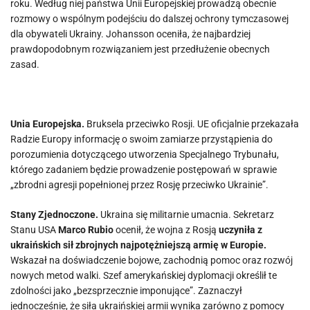
roku. Według niej państwa Unii Europejskiej prowadzą obecnie
rozmowy o wspólnym podejściu do dalszej ochrony tymczasowej
dla obywateli Ukrainy. Johansson oceniła, że najbardziej
prawdopodobnym rozwiązaniem jest przedłużenie obecnych
zasad.
Unia Europejska.
Bruksela przeciwko Rosji. UE oficjalnie przekazała
Radzie Europy informację o swoim zamiarze przystąpienia do
porozumienia dotyczącego utworzenia Specjalnego Trybunału,
którego zadaniem będzie prowadzenie postępowań w sprawie
„zbrodni agresji popełnionej przez Rosję przeciwko Ukrainie”.
Stany Zjednoczone.
Ukraina się militarnie umacnia. Sekretarz
Stanu USA
Marco Rubio
ocenił, że wojna z Rosją
uczyniła z
ukraińskich sił zbrojnych najpotężniejszą armię w Europie.
Wskazał na doświadczenie bojowe, zachodnią pomoc oraz rozwój
nowych metod walki. Szef amerykańskiej dyplomacji określił te
zdolności jako „bezsprzecznie imponujące”. Zaznaczył
jednocześnie, że siła ukraińskiej armii wynika zarówno z pomocy