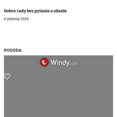
w
Dobre rady bez pytania o zdanie
p
6 sierpnia 2026
i
s
u
POGODA