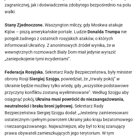
zagranicznej, jak i doświadczenia zdobytego bezpośrednio na polu
walki.
Stany Zjednoczone.
Waszyngton milczy, gdy Moskwa atakuje
Kijów – piszą amerykańskie portale. Ludzie
Donalda Trumpa
nie
potępili żadnego z ostatnich rosyjskich ataków, o których
informowali Ukraińcy. Z anonimowych źródeł wynika, że w
wewnętrznych rozmowach Biały Dom miał jedynie wyrazić
„zaniepokojenie tymi incydentami”.
Federacja Rosyjska.
Sekretarz Rady Bezpieczeństwa, były minister
obrony Rosji
Siergiej Szojgu
, powiedział, że „trwały pokój” w
Ukrainie będzie możliwy tylko wtedy, gdy „wszystkie podstawowe
przyczyny konfliktu zostaną wyeliminowane”. Według Szojgu aby
osiągnąć pokój,
Ukraina musi powrócić do niezaangażowania,
neutralności i braku broni jądrowej.
Sekretarz Rady
Bezpieczeństwa Siergiej Szojgu dodał: „Jesteśmy zainteresowani
ostatecznym i pełnym powrotem Ukrainy jako kraju bezatomowego
i niezaangażowanego. Najważniejsze, aby był to kraj szanujący
prawa obywateli zamieszkujących jego terytorium. W tym