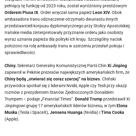
pełniący tę funkcję od 2023 roku, został wyróżniony prestiżowym
Orderem Piusa IX
. Order wręczał sama papież
Leon XIV.
Obok
ambasadora Iranu odznaczenie otrzymało dwunastu innych
przedstawicieli korpusu dyplomatycznego przy Stolicy Apostolskiej.
Irańskie media zinterpretowały przyznanie orderu jako osobisty
wyraz uznania papieża dla polityki ich kraju. Szczególny nacisk
położono na rolę ambasady Iranu w szerzeniu przesłań pokoju i
sprawiedliwości.
Chiny.
Sekretarz Generalny Komunistycznej Partii Chin
Xi Jinping
zapewnił w Pekinie prezesów największych amerykańskich firm, że
Chiny będą „otwierać się coraz szerzej” na biznes
. Chiński
przywódca spotkał się z liderami Nvidii, Apple czy Tesli przy okazji
rozmów z prezydentem Stanów Zjednoczonych Donaldem
Trumpem – podaje „Financial Times”.
Donald Trump
przedstawił Xi
Jinpingowi grupę 17 amerykańskich liderów biznesu, w tym
Elona
Muska
(Tesla i SpaceX),
Jensena Huanga
(Nvidia) i
Tima Cooka
(Apple).