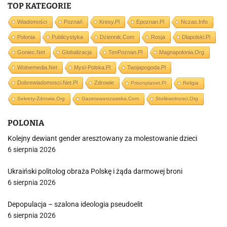
TOP KATEGORIE
Wiadomości
Poznań
Kresy.pl
Epoznan.pl
Nczas.info
Polonia
Publicystyka
Dziennik.com
Rosja
Dlapolski.pl
Goniec.net
Globalizacja
TenPoznan.pl
Magnapolonia.org
Wolnemedia.net
Mysl-Polska.pl
Twojapogoda.pl
Dobrewiadomosci.net.pl
Zdrowie
Prisonplanet.pl
Religia
Sekrety-Zdrowia.org
Gazetawarszawska.com
Stolikwolnosci.org
POLONIA
Kolejny dewiant gender aresztowany za molestowanie dzieci
6 sierpnia 2026
Ukraiński politolog obraża Polskę i żąda darmowej broni
6 sierpnia 2026
Depopulacja – szalona ideologia pseudoelit
6 sierpnia 2026