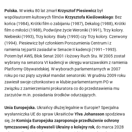
Polska.
W wieku 80 lat zmarł
Krzysztof Piesiewicz
był
współautorem kultowych filmów
Krzysztofa Kieślowskiego
: Bez
końca (1984), Krótki film o zabijaniu (1987), Dekalog (1988), Krótki
film o miłości (1988), Podwójne życie Weroniki (1991), Trzy kolory.
Niebieski (1993), Trzy kolory. Biały (1993) czy Trzy kolory. Czerwony
(1994). Piesiewicz był członkiem Porozumienia Centrum i z
ramienia tej partii zasiadał w Senacie II kadencji (1991–1993).
Potem był AWS, Blok Senat 2001 i lożowy Ruch Stu. W 2005 został
wybrany na senatora VI kadencji w okręgu warszawskim z ramienia
Platformy Obywatelskiej. W wyborach parlamentarnych w 2007
roku po raz piąty uzyskał mandat senatorski. W grudniu 2009 roku
zawiesił swoje członkostwo w klubie parlamentarnym PO w
związku z zamierzeniami prokuratora co do przedstawienia mu
zarzutów m.in. posiadania środków odurzających.
Unia Europejska.
Ukraińcy dłużej legalnie w Europie? Specjalna
wysłanniczka UE do spraw Ukraińców
Ylva Johansson
spodziewa
się, że
Komisja Europejska zaproponuje przedłużenie ochrony
tymczasowej dla obywateli Ukrainy o kolejny rok
, do marca 2028