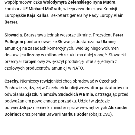
współpracowniczka
Wołodymyra Zełenskiego Iryna Mudra
,
komisarz UE
Michael McGrath
, wiceprzewodnicząca Komisji
Europejskie
Kaja Kallas
i sekretarz generalny Rady Europy
Alain
Berset
.
Słowacja.
Bratysława jednak wesprze Ukrainę. Prezydent
Peter
Pellegrini
poinformował, że Słowacja dostarcza na Ukrainę
amunicję na zasadach komercyjnych. Według niego wolumen
dostaw jest liczony w milionach sztuk i ma dalej rosnąć. Słowacki
przemysł zbrojeniowy zwiększył produkcję i stał się jednym z
czołowych producentów amunicji w NATO.
Czechy.
Niemieccy rewizjoniści chcą obradować w Czechach.
Posłowie rządzącej w Czechach koalicji wezwali organizatorów do
odwołania
Zjazdu Niemców Sudeckich w Brnie
, ostrzegając przed
podważaniem powojennego porządku. Udział w zjeździe
potwierdzili już niemiecki minister spraw wewnętrznych
Alexander
Dobrindt
oraz premier Bawarii
Markus Söder
(obaj z CSU).