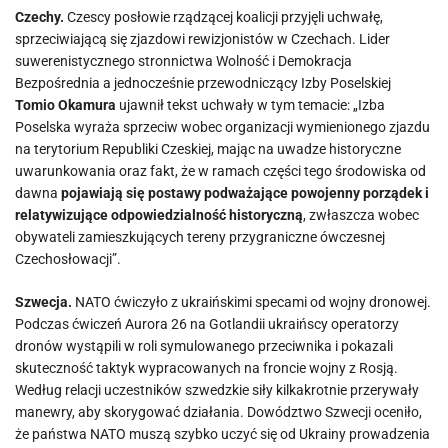
Czechy.
Czescy posłowie rządzącej koalicji przyjęli uchwałę,
sprzeciwiającą się zjazdowi rewizjonistów w Czechach. Lider
suwerenistycznego stronnictwa Wolność i Demokracja
Bezpośrednia a jednocześnie przewodniczący Izby Poselskiej
Tomio Okamura
ujawnił tekst uchwały w tym temacie: „Izba
Poselska wyraża sprzeciw wobec organizacji wymienionego zjazdu
na terytorium Republiki Czeskiej, mając na uwadze historyczne
uwarunkowania oraz fakt, że w ramach części tego środowiska od
dawna
pojawiają się postawy podważające powojenny porządek i
relatywizujące odpowiedzialność historyczną
, zwłaszcza wobec
obywateli zamieszkujących tereny przygraniczne ówczesnej
Czechosłowacji”.
Szwecja.
NATO ćwiczyło z ukraińskimi specami od wojny dronowej.
Podczas ćwiczeń Aurora 26 na Gotlandii ukraińscy operatorzy
dronów wystąpili w roli symulowanego przeciwnika i pokazali
skuteczność taktyk wypracowanych na froncie wojny z Rosją.
Według relacji uczestników szwedzkie siły kilkakrotnie przerywały
manewry, aby skorygować działania. Dowództwo Szwecji oceniło,
że państwa NATO muszą szybko uczyć się od Ukrainy prowadzenia