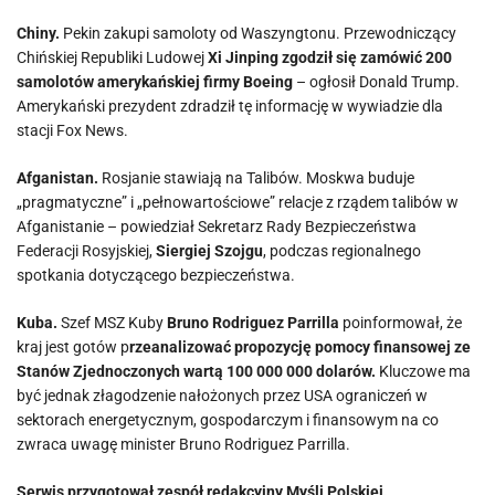
Chiny.
Pekin zakupi samoloty od Waszyngtonu. Przewodniczący
Chińskiej Republiki Ludowej
Xi Jinping zgodził się zamówić 200
samolotów amerykańskiej firmy Boeing
– ogłosił Donald Trump.
Amerykański prezydent zdradził tę informację w wywiadzie dla
stacji Fox News.
Afganistan.
Rosjanie stawiają na Talibów. Moskwa buduje
„pragmatyczne” i „pełnowartościowe” relacje z rządem talibów w
Afganistanie – powiedział Sekretarz Rady Bezpieczeństwa
Federacji Rosyjskiej,
Siergiej Szojgu
, podczas regionalnego
spotkania dotyczącego bezpieczeństwa.
Kuba.
Szef MSZ Kuby
Bruno Rodriguez Parrilla
poinformował, że
kraj jest gotów p
rzeanalizować propozycję pomocy finansowej ze
Stanów Zjednoczonych wartą 100 000 000 dolarów.
Kluczowe ma
być jednak złagodzenie nałożonych przez USA ograniczeń w
sektorach energetycznym, gospodarczym i finansowym na co
zwraca uwagę minister Bruno Rodriguez Parrilla.
Serwis przygotował zespół redakcyjny Myśli Polskiej.