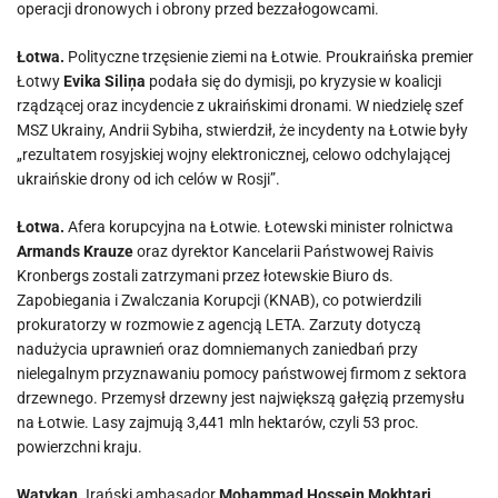
operacji dronowych i obrony przed bezzałogowcami.
Łotwa.
Polityczne trzęsienie ziemi na Łotwie. Proukraińska premier
Łotwy
Evika Siliņa
podała się do dymisji, po kryzysie w koalicji
rządzącej oraz incydencie z ukraińskimi dronami. W niedzielę szef
MSZ Ukrainy, Andrii Sybiha, stwierdził, że incydenty na Łotwie były
„rezultatem rosyjskiej wojny elektronicznej, celowo odchylającej
ukraińskie drony od ich celów w Rosji”.
Łotwa.
Afera korupcyjna na Łotwie. Łotewski minister rolnictwa
Armands Krauze
oraz dyrektor Kancelarii Państwowej Raivis
Kronbergs zostali zatrzymani przez łotewskie Biuro ds.
Zapobiegania i Zwalczania Korupcji (KNAB), co potwierdzili
prokuratorzy w rozmowie z agencją LETA. Zarzuty dotyczą
nadużycia uprawnień oraz domniemanych zaniedbań przy
nielegalnym przyznawaniu pomocy państwowej firmom z sektora
drzewnego. Przemysł drzewny jest największą gałęzią przemysłu
na Łotwie. Lasy zajmują 3,441 mln hektarów, czyli 53 proc.
powierzchni kraju.
Watykan.
Irański ambasador
Mohammad Hossein Mokhtari,