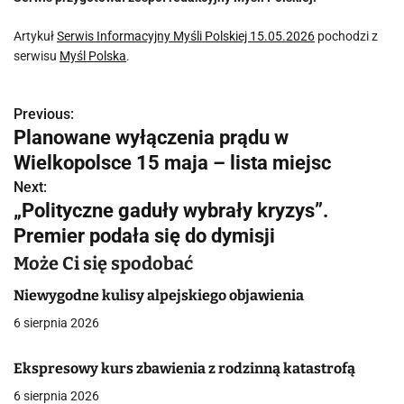
Artykuł
Serwis Informacyjny Myśli Polskiej 15.05.2026
pochodzi z
serwisu
Myśl Polska
.
Previous:
N
Planowane wyłączenia prądu w
a
Wielkopolsce 15 maja – lista miejsc
w
Next:
„Polityczne gaduły wybrały kryzys”.
i
Premier podała się do dymisji
g
Może Ci się spodobać
a
Niewygodne kulisy alpejskiego objawienia
c
6 sierpnia 2026
j
Ekspresowy kurs zbawienia z rodzinną katastrofą
a
6 sierpnia 2026