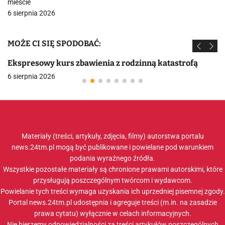
mieście
6 sierpnia 2026
MOŻE CI SIĘ SPODOBAĆ:
Ekspresowy kurs zbawienia z rodzinną katastrofą
6 sierpnia 2026
Materiały (treści, artykuły, zdjęcia, filmy) autorstwa portalu
news.24tm.pl mogą być publikowane i powielane pod warunkiem
podania wyraźnego źródła.
Wszystkie pozostałe materiały są chronione prawami autorskimi, które
przysługują poszczególnym twórcom i wydawcom.
Powielanie tych treści wymaga uzyskania ich uprzedniej pisemnej zgody.
Portal news.24tm.pl udostępnia i agreguje treści (m.in. na zasadzie
prawa cytatu) wyłącznie w celach informacyjnych.
Nie bierzemy odpowiedzialności za treści artykułów poszczególnych