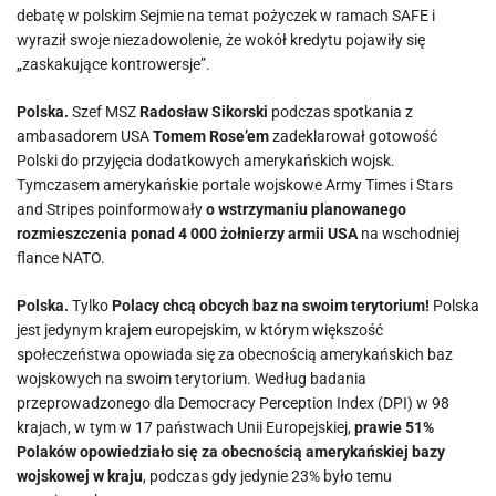
debatę w polskim Sejmie na temat pożyczek w ramach SAFE i
wyraził swoje niezadowolenie, że wokół kredytu pojawiły się
„zaskakujące kontrowersje”.
Polska.
Szef MSZ
Radosław Sikorski
podczas spotkania z
ambasadorem USA
Tomem Rose’em
zadeklarował gotowość
Polski do przyjęcia dodatkowych amerykańskich wojsk.
Tymczasem amerykańskie portale wojskowe Army Times i Stars
and Stripes poinformowały
o wstrzymaniu planowanego
rozmieszczenia ponad 4 000 żołnierzy armii USA
na wschodniej
flance NATO.
Polska.
Tylko
Polacy chcą obcych baz na swoim terytorium!
Polska
jest jedynym krajem europejskim, w którym większość
społeczeństwa opowiada się za obecnością amerykańskich baz
wojskowych na swoim terytorium. Według badania
przeprowadzonego dla Democracy Perception Index (DPI) w 98
krajach, w tym w 17 państwach Unii Europejskiej,
prawie 51%
Polaków opowiedziało się za obecnością amerykańskiej bazy
wojskowej w kraju
, podczas gdy jedynie 23% było temu