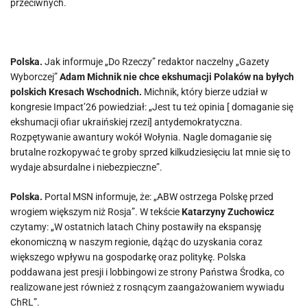
przeciwnych.
Polska.
Jak informuje „Do Rzeczy” redaktor naczelny „Gazety
Wyborczej”
Adam Michnik nie chce ekshumacji Polaków na byłych
polskich Kresach Wschodnich.
Michnik, który bierze udział w
kongresie Impact’26 powiedział: „Jest tu też opinia [ domaganie się
ekshumacji ofiar ukraińskiej rzezi] antydemokratyczna.
Rozpętywanie awantury wokół Wołynia. Nagle domaganie się
brutalne rozkopywać te groby sprzed kilkudziesięciu lat mnie się to
wydaje absurdalne i niebezpieczne”.
Polska.
Portal MSN informuje, że: „ABW ostrzega Polskę przed
wrogiem większym niż Rosja”. W tekście
Katarzyny Zuchowicz
czytamy: „W ostatnich latach Chiny postawiły na ekspansję
ekonomiczną w naszym regionie, dążąc do uzyskania coraz
większego wpływu na gospodarkę oraz politykę. Polska
poddawana jest presji i lobbingowi ze strony Państwa Środka, co
realizowane jest również z rosnącym zaangażowaniem wywiadu
ChRL”.