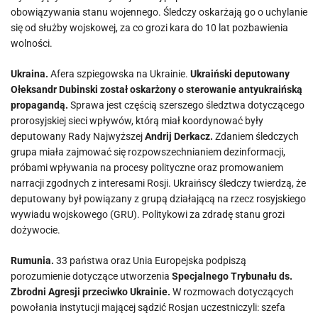
obowiązywania stanu wojennego. Śledczy oskarżają go o uchylanie
się od służby wojskowej, za co grozi kara do 10 lat pozbawienia
wolności.
Ukraina.
Afera szpiegowska na Ukrainie.
Ukraiński deputowany
Ołeksandr Dubinski został oskarżony o sterowanie antyukraińską
propagandą.
Sprawa jest częścią szerszego śledztwa dotyczącego
prorosyjskiej sieci wpływów, którą miał koordynować były
deputowany Rady Najwyższej
Andrij Derkacz.
Zdaniem śledczych
grupa miała zajmować się rozpowszechnianiem dezinformacji,
próbami wpływania na procesy polityczne oraz promowaniem
narracji zgodnych z interesami Rosji. Ukraińscy śledczy twierdzą, że
deputowany był powiązany z grupą działającą na rzecz rosyjskiego
wywiadu wojskowego (GRU). Politykowi za zdradę stanu grozi
dożywocie.
Rumunia.
33 państwa oraz Unia Europejska podpiszą
porozumienie dotyczące utworzenia
Specjalnego Trybunału ds.
Zbrodni Agresji przeciwko Ukrainie.
W rozmowach dotyczących
powołania instytucji mającej sądzić Rosjan uczestniczyli: szefa