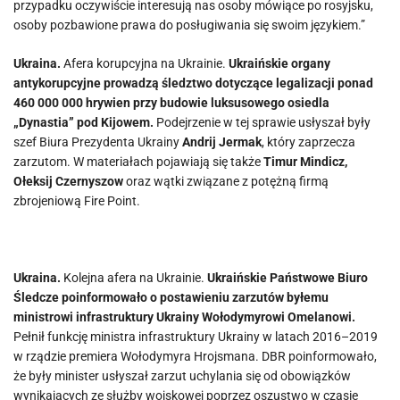
przypadku oczywiście interesują nas osoby mówiące po rosyjsku,
osoby pozbawione prawa do posługiwania się swoim językiem.”
Ukraina.
Afera korupcyjna na Ukrainie.
Ukraińskie organy
antykorupcyjne prowadzą śledztwo dotyczące legalizacji ponad
460 000 000 hrywien przy budowie luksusowego osiedla
„Dynastia” pod Kijowem.
Podejrzenie w tej sprawie usłyszał były
szef Biura Prezydenta Ukrainy
Andrij Jermak
, który zaprzecza
zarzutom. W materiałach pojawiają się także
Timur Mindicz,
Ołeksij Czernyszow
oraz wątki związane z potężną firmą
zbrojeniową Fire Point.
Ukraina.
Kolejna afera na Ukrainie.
Ukraińskie Państwowe Biuro
Śledcze poinformowało o postawieniu zarzutów byłemu
ministrowi infrastruktury Ukrainy Wołodymyrowi Omelanowi.
Pełnił funkcję ministra infrastruktury Ukrainy w latach 2016–2019
w rządzie premiera Wołodymyra Hrojsmana. DBR poinformowało,
że były minister usłyszał zarzut uchylania się od obowiązków
wynikających ze służby wojskowej poprzez oszustwo w czasie