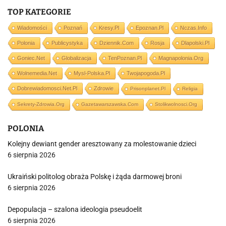
TOP KATEGORIE
Wiadomości
Poznań
Kresy.pl
Epoznan.pl
Nczas.info
Polonia
Publicystyka
Dziennik.com
Rosja
Dlapolski.pl
Goniec.net
Globalizacja
TenPoznan.pl
Magnapolonia.org
Wolnemedia.net
Mysl-Polska.pl
Twojapogoda.pl
Dobrewiadomosci.net.pl
Zdrowie
Prisonplanet.pl
Religia
Sekrety-Zdrowia.org
Gazetawarszawska.com
Stolikwolnosci.org
POLONIA
Kolejny dewiant gender aresztowany za molestowanie dzieci
6 sierpnia 2026
Ukraiński politolog obraża Polskę i żąda darmowej broni
6 sierpnia 2026
Depopulacja – szalona ideologia pseudoelit
6 sierpnia 2026