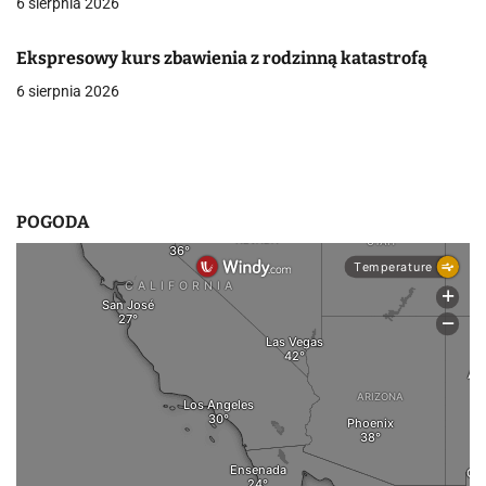
6 sierpnia 2026
w
p
Ekspresowy kurs zbawienia z rodzinną katastrofą
i
6 sierpnia 2026
s
u
POGODA