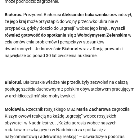
może pochodzić zagrożenie.
Białoruś.
Prezydent Białorusi
Aleksander Łukaszenko
oświadczył,
że jego kraj może przystąpić do wojny przeciwko Ukrainie w
przypadku, gdyby doszło do „agresji” wobec jego kraju
. Wyraził
również gotowość do spotkania się z Wołodymyrem Zełenskim
w
celu omówienia problemów i perspektyw stosunków
dwustronnych. Jednocześnie Białoruś wraz z Rosją prowadzi
największe od ponad 30 lat ćwiczenia nuklearne.
Białoruś.
Białoruskie władze nie przedłużyły zezwoleń na dalszą
posługę sześciu duchownym z polskim obywatelstwem pracującym
w archidiecezji mińsko-mohylewskiej.
Mołdawia.
Rzecznik rosyjskiego MSZ
Maria Zacharowa
zagroziła
Kiszyniowowi reakcją na każdą „agresję” wobec rosyjskich
obywateli w Naddniestrzu. „Każda agresja wobec naszych
rodaków mieszkających w Naddniestrzu spotka się z
natychmiastową i adekwatną reakcją” – oświadczyła podczas