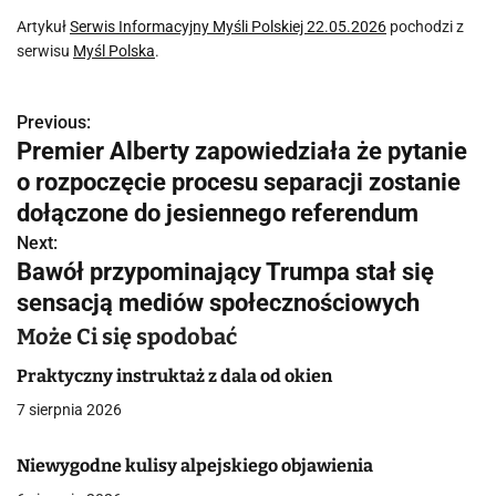
Artykuł
Serwis Informacyjny Myśli Polskiej 22.05.2026
pochodzi z
serwisu
Myśl Polska
.
Previous:
N
Premier Alberty zapowiedziała że pytanie
a
o rozpoczęcie procesu separacji zostanie
w
dołączone do jesiennego referendum
Next:
i
Bawół przypominający Trumpa stał się
g
sensacją mediów społecznościowych
a
Może Ci się spodobać
c
Praktyczny instruktaż z dala od okien
7 sierpnia 2026
j
a
Niewygodne kulisy alpejskiego objawienia