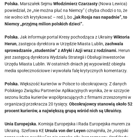
Polska.
Marszałek Sejmu
Włodzimierz Czarzasty
(Nowa Lewica)
powiedział, że „nie można pluć na Niemcy” ( chyba chodzi o to, że
nie wolno ich krytykować – red.), bo „
jak Rosja nas napadnie”, to
Niemcy „przyjmą milion polskich dzieci”.
Polska.
Jak informuje portal Kresy pochodząca z Ukrainy
Wiktoria
Herun
, zastępca dyrektora w Urzędzie Miasta Lublin,
zachwala
sprowadzanie „studentów” z Afryki i Azji wraz z rodzinami.
Herun
jest zastępcą dyrektora Wydziału Strategii i Obsługi Inwestorów
Urzędu Miasta Lublin. W ostatnich dniach jej wypowiedź obiegła
media społecznościowe i wywołała falę krytycznych komentarzy.
Polska.
Większość kurierów w Polsce to obcokrajowcy. Z danych
Polskiego Związku Partnerów Aplikacyjnych wynika, że w szczycie
sezonu liczba kurierów współpracujących z firmami zrzeszonymi w
organizacji przekracza 20 tysięcy.
Obcokrajowcy stanowią około 52
procent kurierów, a największą grupą wśród nich są Ukraińcy.
Unia Europejska.
Komisja Europejska i Rada Europejska murem za
Ukrainą. Szefowa KE
Ursula von der Leyen
oznajmiła, że „rosyjski