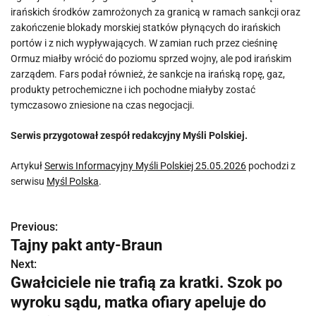
irańskich środków zamrożonych za granicą w ramach sankcji oraz
zakończenie blokady morskiej statków płynących do irańskich
portów i z nich wypływających. W zamian ruch przez cieśninę
Ormuz miałby wrócić do poziomu sprzed wojny, ale pod irańskim
zarządem. Fars podał również, że sankcje na irańską ropę, gaz,
produkty petrochemiczne i ich pochodne miałyby zostać
tymczasowo zniesione na czas negocjacji.
Serwis przygotował zespół redakcyjny Myśli Polskiej.
Artykuł
Serwis Informacyjny Myśli Polskiej 25.05.2026
pochodzi z
serwisu
Myśl Polska
.
Previous:
N
Tajny pakt anty-Braun
a
Next:
Gwałciciele nie trafią za kratki. Szok po
w
wyroku sądu, matka ofiary apeluje do
i