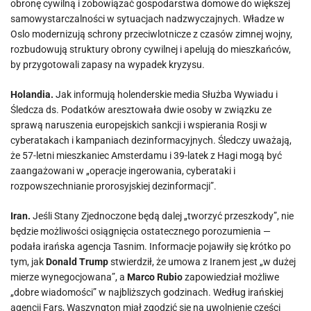
obronę cywilną i zobowiązać gospodarstwa domowe do większej
samowystarczalności w sytuacjach nadzwyczajnych. Władze w
Oslo modernizują schrony przeciwlotnicze z czasów zimnej wojny,
rozbudowują struktury obrony cywilnej i apelują do mieszkańców,
by przygotowali zapasy na wypadek kryzysu.
Holandia.
Jak informują holenderskie media Służba Wywiadu i
Śledcza ds. Podatków aresztowała dwie osoby w związku ze
sprawą naruszenia europejskich sankcji i wspierania Rosji w
cyberatakach i kampaniach dezinformacyjnych. Śledczy uważają,
że 57-letni mieszkaniec Amsterdamu i 39-latek z Hagi mogą być
zaangażowani w „operacje ingerowania, cyberataki i
rozpowszechnianie prorosyjskiej dezinformacji”.
Iran.
Jeśli Stany Zjednoczone będą dalej „tworzyć przeszkody”, nie
będzie możliwości osiągnięcia ostatecznego porozumienia —
podała irańska agencja Tasnim. Informacje pojawiły się krótko po
tym, jak
Donald Trump
stwierdził, że umowa z Iranem jest „w dużej
mierze wynegocjowana”, a
Marco Rubio
zapowiedział możliwe
„dobre wiadomości” w najbliższych godzinach. Według irańskiej
agencji Fars, Waszyngton miał zgodzić się na uwolnienie części