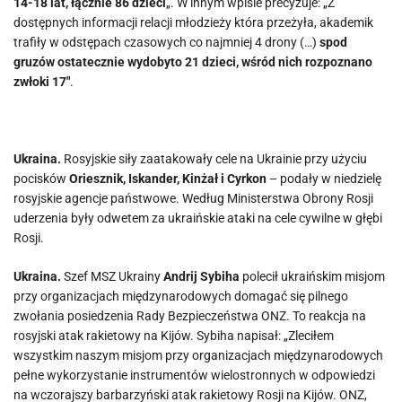
14-18 lat, łącznie 86 dzieci
„. W innym wpisie precyzuje: „Z
dostępnych informacji relacji młodzieży która przeżyła, akademik
trafiły w odstępach czasowych co najmniej 4 drony (…)
spod
gruzów ostatecznie wydobyto 21 dzieci, wśród nich rozpoznano
zwłoki 17″
.
Ukraina.
Rosyjskie siły zaatakowały cele na Ukrainie przy użyciu
pocisków
Oriesznik, Iskander, Kinżał i Cyrkon
– podały w niedzielę
rosyjskie agencje państwowe. Według Ministerstwa Obrony Rosji
uderzenia były odwetem za ukraińskie ataki na cele cywilne w głębi
Rosji.
Ukraina.
Szef MSZ Ukrainy
Andrij Sybiha
polecił ukraińskim misjom
przy organizacjach międzynarodowych domagać się pilnego
zwołania posiedzenia Rady Bezpieczeństwa ONZ. To reakcja na
rosyjski atak rakietowy na Kijów. Sybiha napisał: „Zleciłem
wszystkim naszym misjom przy organizacjach międzynarodowych
pełne wykorzystanie instrumentów wielostronnych w odpowiedzi
na wczorajszy barbarzyński atak rakietowy Rosji na Kijów. ONZ,