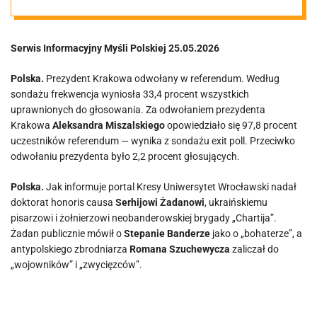
Serwis Informacyjny Myśli Polskiej 25.05.2026
Polska.
Prezydent Krakowa odwołany w referendum. Według
sondażu frekwencja wyniosła 33,4 procent wszystkich
uprawnionych do głosowania. Za odwołaniem prezydenta
Krakowa
Aleksandra Miszalskiego
opowiedziało się 97,8 procent
uczestników referendum — wynika z sondażu exit poll. Przeciwko
odwołaniu prezydenta było 2,2 procent głosujących.
Polska.
Jak informuje portal Kresy Uniwersytet Wrocławski nadał
doktorat honoris causa
Serhijowi Żadanowi
, ukraińskiemu
pisarzowi i żołnierzowi neobanderowskiej brygady „Chartija”.
Żadan publicznie mówił o
Stepanie Banderze
jako o „bohaterze”, a
antypolskiego zbrodniarza
Romana Szuchewycza
zaliczał do
„wojowników” i „zwycięzców”.