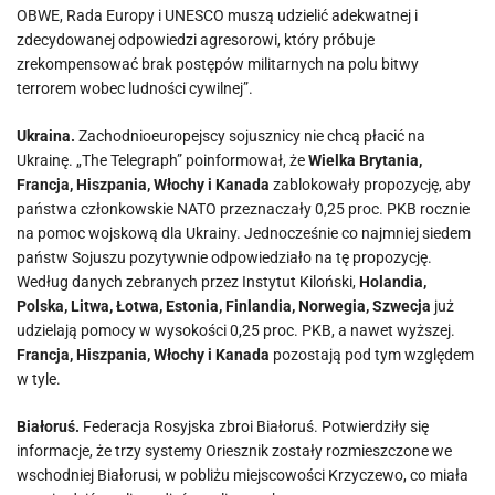
OBWE, Rada Europy i UNESCO muszą udzielić adekwatnej i
zdecydowanej odpowiedzi agresorowi, który próbuje
zrekompensować brak postępów militarnych na polu bitwy
terrorem wobec ludności cywilnej”.
Ukraina.
Zachodnioeuropejscy sojusznicy nie chcą płacić na
Ukrainę. „The Telegraph” poinformował, że
Wielka Brytania,
Francja, Hiszpania, Włochy i Kanada
zablokowały propozycję, aby
państwa członkowskie NATO przeznaczały 0,25 proc. PKB rocznie
na pomoc wojskową dla Ukrainy. Jednocześnie co najmniej siedem
państw Sojuszu pozytywnie odpowiedziało na tę propozycję.
Według danych zebranych przez Instytut Kiloński,
Holandia,
Polska, Litwa, Łotwa, Estonia, Finlandia, Norwegia, Szwecja
już
udzielają pomocy w wysokości 0,25 proc. PKB, a nawet wyższej.
Francja, Hiszpania, Włochy i Kanada
pozostają pod tym względem
w tyle.
Białoruś.
Federacja Rosyjska zbroi Białoruś. Potwierdziły się
informacje, że trzy systemy Oriesznik zostały rozmieszczone we
wschodniej Białorusi, w pobliżu miejscowości Krzyczewo, co miała