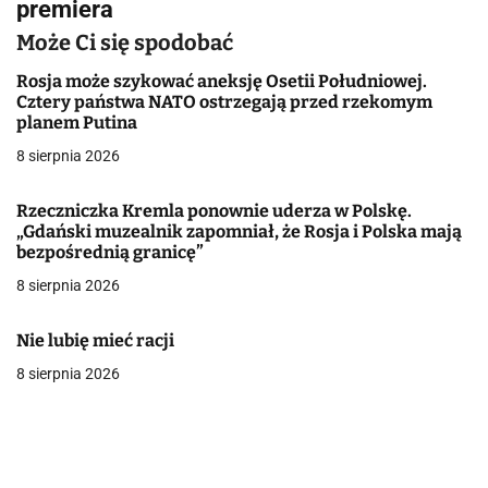
premiera
g
Może Ci się spodobać
a
Rosja może szykować aneksję Osetii Południowej.
Cztery państwa NATO ostrzegają przed rzekomym
c
planem Putina
j
8 sierpnia 2026
a
Rzeczniczka Kremla ponownie uderza w Polskę.
„Gdański muzealnik zapomniał, że Rosja i Polska mają
w
bezpośrednią granicę”
p
8 sierpnia 2026
i
Nie lubię mieć racji
s
8 sierpnia 2026
u