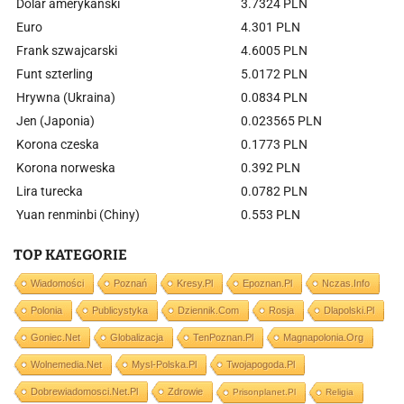
Dolar amerykański
3.7324 PLN
Euro
4.301 PLN
Frank szwajcarski
4.6005 PLN
Funt szterling
5.0172 PLN
Hrywna (Ukraina)
0.0834 PLN
Jen (Japonia)
0.023565 PLN
Korona czeska
0.1773 PLN
Korona norweska
0.392 PLN
Lira turecka
0.0782 PLN
Yuan renminbi (Chiny)
0.553 PLN
TOP KATEGORIE
Wiadomości
Poznań
Kresy.pl
Epoznan.pl
Nczas.info
Polonia
Publicystyka
Dziennik.com
Rosja
Dlapolski.pl
Goniec.net
Globalizacja
TenPoznan.pl
Magnapolonia.org
Wolnemedia.net
Mysl-Polska.pl
Twojapogoda.pl
Dobrewiadomosci.net.pl
Zdrowie
Prisonplanet.pl
Religia