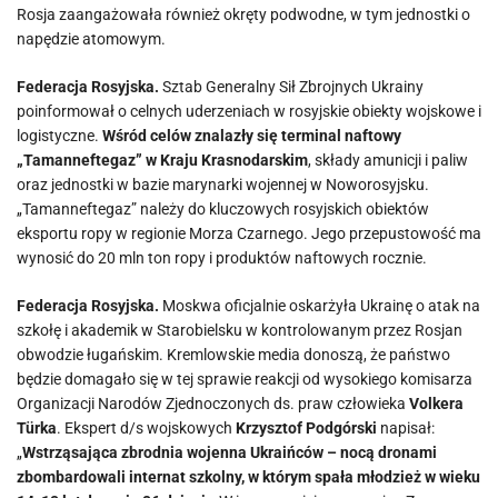
Rosja zaangażowała również okręty podwodne, w tym jednostki o
napędzie atomowym.
Federacja Rosyjska.
Sztab Generalny Sił Zbrojnych Ukrainy
poinformował o celnych uderzeniach w rosyjskie obiekty wojskowe i
logistyczne.
Wśród celów znalazły się terminal naftowy
„Tamanneftegaz” w Kraju Krasnodarskim
, składy amunicji i paliw
oraz jednostki w bazie marynarki wojennej w Noworosyjsku.
„Tamanneftegaz” należy do kluczowych rosyjskich obiektów
eksportu ropy w regionie Morza Czarnego. Jego przepustowość ma
wynosić do 20 mln ton ropy i produktów naftowych rocznie.
Federacja Rosyjska.
Moskwa oficjalnie oskarżyła Ukrainę o atak na
szkołę i akademik w Starobielsku w kontrolowanym przez Rosjan
obwodzie ługańskim. Kremlowskie media donoszą, że państwo
będzie domagało się w tej sprawie reakcji od wysokiego komisarza
Organizacji Narodów Zjednoczonych ds. praw człowieka
Volkera
Türka
. Ekspert d/s wojskowych
Krzysztof Podgórski
napisał:
„
Wstrząsająca zbrodnia wojenna Ukraińców – nocą dronami
zbombardowali internat szkolny, w którym spała młodzież w wieku