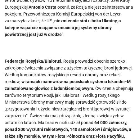
terror wobec cywilów” to nie oznaka siły, lecz rozpaczy. Szef Rady
Europejskiej
Antonio Costa
ocenił, że Rosja nie jest zainteresowana
pokojem. Przewodnicząca Komisji Europejskiej von der Leyen
zaznaczyła z kolei, że UE „
niezmiennie stoi u boku Ukrainy, a
kolejne wsparcie mające wzmocnić jej systemy obrony
powietrznej jest już w drodze
”.
Federacja Rosyjska/Białoruś.
Rosja prowadzi obecnie szeroko
zakrojone ćwiczenia związane z użyciem taktycznej broni jądrowej.
Według komunikatów rosyjskiego resortu obrony oraz relacji
mediów,
w ramach manewrów na pociskach systemu Iskander-M
zainstalowano głowice z ładunkiem bojowym.
Ćwiczenia obejmują
zarówno terytorium Rosji, jak i Białorusi. Według rosyjskiego
Ministerstwa Obrony manewry mają sprawdzić gotowość sił do
„przygotowania i użycia niestrategicznej broni jądrowej w sytuacji
zagrożenia”. Ćwiczenia mają dużą skalę. Jedną z większych w
ostatnich latach. Ma brać w nich udział ponad
64 000 żołnierzy,
ponad 200 wyrzutni rakietowych, 140 samolotów i śmigłowców, a
także siły morskie. W tym Flota Północna oraz Flota Pacyfiku.