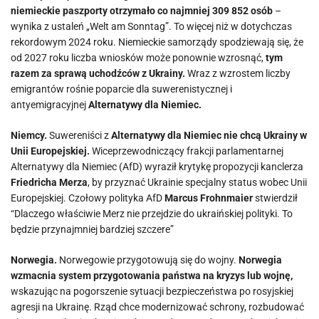
niemieckie paszporty otrzymało co najmniej 309 852 osób
–
wynika z ustaleń „Welt am Sonntag”. To więcej niż w dotychczas
rekordowym 2024 roku. Niemieckie samorządy spodziewają się, że
od 2027 roku liczba wniosków może ponownie wzrosnąć,
tym
razem za sprawą uchodźców z Ukrainy.
Wraz z wzrostem liczby
emigrantów rośnie poparcie dla suwerenistycznej i
antyemigracyjnej
Alternatywy dla Niemiec.
Niemcy.
Suwereniści z
Alternatywy dla Niemiec nie chcą Ukrainy w
Unii Europejskiej.
Wiceprzewodniczący frakcji parlamentarnej
Alternatywy dla Niemiec (AfD) wyraził krytykę propozycji kanclerza
Friedricha Merza
, by przyznać Ukrainie specjalny status wobec Unii
Europejskiej. Czołowy polityka AfD
Marcus Frohnmaier
stwierdził
“Dlaczego właściwie Merz nie przejdzie do ukraińskiej polityki. To
będzie przynajmniej bardziej szczere”
Norwegia.
Norwegowie przygotowują się do wojny.
Norwegia
wzmacnia system przygotowania państwa na kryzys lub wojnę,
wskazując na pogorszenie sytuacji bezpieczeństwa po rosyjskiej
agresji na Ukrainę. Rząd chce modernizować schrony, rozbudować