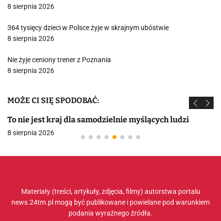
8 sierpnia 2026
364 tysięcy dzieci w Polsce żyje w skrajnym ubóstwie
8 sierpnia 2026
Nie żyje ceniony trener z Poznania
8 sierpnia 2026
MOŻE CI SIĘ SPODOBAĆ:
To nie jest kraj dla samodzielnie myślących ludzi
8 sierpnia 2026
Materiały (treści, artykuły, zdjęcia, filmy) autorstwa portalu
news.24tm.pl mogą być publikowane i powielane pod warunkiem
podania wyraźnego źródła.