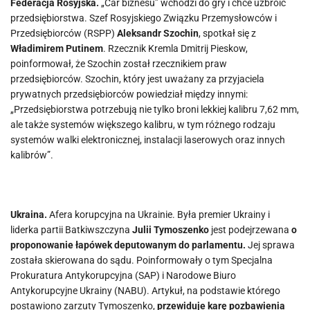
Federacja Rosyjska.
„Car biznesu” wchodzi do gry i chce uzbroić
przedsiębiorstwa. Szef Rosyjskiego Związku Przemysłowców i
Przedsiębiorców (RSPP)
Aleksandr Szochin
, spotkał się z
Władimirem Putinem
. Rzecznik Kremla Dmitrij Pieskow,
poinformował, że Szochin został rzecznikiem praw
przedsiębiorców. Szochin, który jest uważany za przyjaciela
prywatnych przedsiębiorców powiedział między innymi:
„Przedsiębiorstwa potrzebują nie tylko broni lekkiej kalibru 7,62 mm,
ale także systemów większego kalibru, w tym różnego rodzaju
systemów walki elektronicznej, instalacji laserowych oraz innych
kalibrów”.
Ukraina.
Afera korupcyjna na Ukrainie. Była premier Ukrainy i
liderka partii Batkiwszczyna
Julii Tymoszenko
jest podejrzewana
o
proponowanie łapówek deputowanym do parlamentu.
Jej sprawa
została skierowana do sądu. Poinformowały o tym Specjalna
Prokuratura Antykorupcyjna (SAP) i Narodowe Biuro
Antykorupcyjne Ukrainy (NABU). Artykuł, na podstawie którego
postawiono zarzuty Tymoszenko,
przewiduje karę pozbawienia