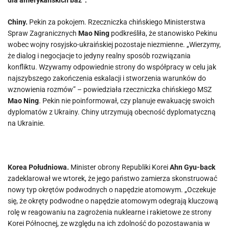
dla amerykańskich baz”.
Chiny.
Pekin za pokojem. Rzeczniczka chińskiego Ministerstwa
Spraw Zagranicznych
Mao Ning
podkreśliła, że stanowisko Pekinu
wobec wojny rosyjsko-ukraińskiej pozostaje niezmienne. „Wierzymy,
że dialog i negocjacje to jedyny realny sposób rozwiązania
konfliktu. Wzywamy odpowiednie strony do współpracy w celu jak
najszybszego zakończenia eskalacji i stworzenia warunków do
wznowienia rozmów” – powiedziała rzeczniczka chińskiego MSZ
Mao Ning
. Pekin nie poinformował, czy planuje ewakuację swoich
dyplomatów z Ukrainy. Chiny utrzymują obecność dyplomatyczną
na Ukrainie.
Korea Południowa.
Minister obrony Republiki Korei
Ahn Gyu-back
zadeklarował we wtorek, że jego państwo zamierza skonstruować
nowy typ okrętów podwodnych o napędzie atomowym. „Oczekuje
się, że okręty podwodne o napędzie atomowym odegrają kluczową
rolę w reagowaniu na zagrożenia nuklearne i rakietowe ze strony
Korei Północnej, ze względu na ich zdolność do pozostawania w