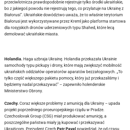
przeciwlotnicza prawdopodobnie rejestruje tylko środki ukraińskie,
bo z jakiegoś powodu nie rejestrują tego, co przylatuje na Ukrainę z
Białorusi”. Ukraińskie dowództwo uważa, że to właśnie terytorium
Białorusi jest wykorzystywane przez Kreml jako platforma startowa
dla rosyjskich dronów uderzeniowych typu Shahed, które lecą
demolować ukraińskie miasta.
Holandia.
Haga uzbraja Ukrainę. Holandia przekazała Ukrainie
samochody typu pickupy i drony, które mają zwiększyć mobilność
ukraińskich oddziałów operatorów aparatów bezzałogowych. „To
tylko część większego pakietu pomocy, który już przekazaliśmy i
będziemy nadal przekazywać” – zapewniło holenderskie
Ministerstwo Obrony.
Czechy.
Coraz większe problemy z amunicją dla Ukrainy – upada
projekt poprzedniego proeuropejskiego rządu w Pradze.
Czechoslovak Group (CSG) miał produkować amunicję, a
poszczególne państwa miały ją kupować i przekazywać
Ukraińcom. Prezydent Czech
Petr Pavel
powiedział, że od czasu