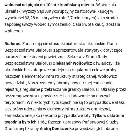
wolności od pięciu do 10 lat z konfiskatą mienia.
W styczniu
Ukraiński Wyższy Sąd Antykorupcyjny zastosował kaucję w
wysokości 33,28 mln hrywien (ok. 2,7 mln złotych) jako środek
zapobiegawczy wobec Tymoszenko. Cała kwota kaucji została
wpłacona.
Białoruś.
Zaostrzają sie stosunki białorusko-ukraińskie. Rada
Bezpieczeństwa Białorusi, zaprezentowała statystyki dotyczące
naruszeń przestrzeni powietrznej. Sekretarz Stanu Rady
Bezpieczeństwa Białorusi
Ołeksandr Wolfowicz
oświadczył, że
ukraińskie bezzałogowce podejmują regularne i celowe próby
niszczenia elementów infrastruktury strategicznej. Wolfowicz
powiedział: „Nasze systemy obrony powietrznej codziennie
rejestrują regularne przekraczanie granicy Białorusi i Ukrainy przez
bezzałogowe statki powietrzne i ich lądowanie na naszych
terytoriach. W niektórych sytuacjach nie są to przypadkowe ataki,
lecz próby uderzenia w elementy infrastruktury granicznej,
zamaskowane jako rzekomo przypadkowe loty.
Tylko w ostatnim
tygodniu było ich 116
„. Rzecznik prasowy Państwowej Służby
Granicznej Ukrainy
Andrij Demczenko
powiedział: „Ich obrona