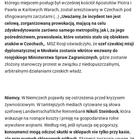
którego miejscem posługi był wcześniej kościół Apostołów Piotra i
Pawła w Karlowych Warach, został aresztowany w Czechach pod
sfingowanymi zarzutami (…) „
Uważamy, że incydent ten jest
celową, zorganizowaną prowokacją, mającą na celu
zdyskredytowanie zarówno samego metropolity, jak i, za jego
pośrednictwem, prawosławia, które ostatnio stało się obiektem
ataków w Czechach
„. MSZ Rosji oświadczyło, że
szef czeskiej misji
dyplomatycznej w Moskwie zostanie wkrótce wezwany do
rosyjskiego Ministerstwa Spraw Zagranicznych
, gdzie zostanie
złożony stanowczy protest w związku z niedopuszczalnymi,
arbitralnymi działaniami czeskich władz.
Niemcy.
W Niemczech pojawiły się ostrzeżenia przed kryzysem
żywnościowym. W tamtejszych mediach cytowane są słowa
szefowej Landwirtschaftliche Rentenbank
Nikoli Steinbock
, która
wskazuje na rosnące koszty i presję na gospodarstwa rolne
wywołane wojnami. Według niej, jeśli sytuacja się pogorszy,
konsumenci mogą odczuć skutki w sklepach nie tylko przy kasie,
ale przy pustych sklepowych półkach.
Eksperci zwracają uwagę, że