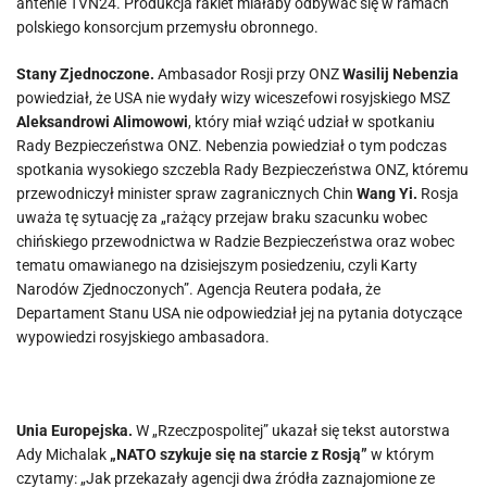
antenie TVN24. Produkcja rakiet miałaby odbywać się w ramach
polskiego konsorcjum przemysłu obronnego.
Stany Zjednoczone.
Ambasador Rosji przy ONZ
Wasilij Nebenzia
powiedział, że USA nie wydały wizy wiceszefowi rosyjskiego MSZ
Aleksandrowi Alimowowi
, który miał wziąć udział w spotkaniu
Rady Bezpieczeństwa ONZ. Nebenzia powiedział o tym podczas
spotkania wysokiego szczebla Rady Bezpieczeństwa ONZ, któremu
przewodniczył minister spraw zagranicznych Chin
Wang Yi.
Rosja
uważa tę sytuację za „rażący przejaw braku szacunku wobec
chińskiego przewodnictwa w Radzie Bezpieczeństwa oraz wobec
tematu omawianego na dzisiejszym posiedzeniu, czyli Karty
Narodów Zjednoczonych”. Agencja Reutera podała, że
Departament Stanu USA nie odpowiedział jej na pytania dotyczące
wypowiedzi rosyjskiego ambasadora.
Unia Europejska.
W „Rzeczpospolitej” ukazał się tekst autorstwa
Ady Michalak
„NATO szykuje się na starcie z Rosją”
w którym
czytamy: „Jak przekazały agencji dwa źródła zaznajomione ze