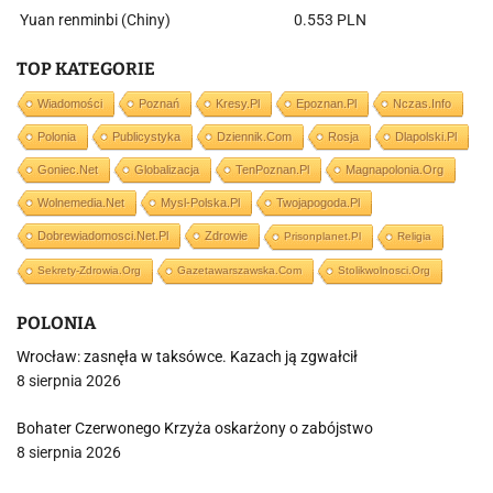
Yuan renminbi (Chiny)
0.553 PLN
TOP KATEGORIE
Wiadomości
Poznań
Kresy.pl
Epoznan.pl
Nczas.info
Polonia
Publicystyka
Dziennik.com
Rosja
Dlapolski.pl
Goniec.net
Globalizacja
TenPoznan.pl
Magnapolonia.org
Wolnemedia.net
Mysl-Polska.pl
Twojapogoda.pl
Dobrewiadomosci.net.pl
Zdrowie
Prisonplanet.pl
Religia
Sekrety-Zdrowia.org
Gazetawarszawska.com
Stolikwolnosci.org
POLONIA
Wrocław: zasnęła w taksówce. Kazach ją zgwałcił
8 sierpnia 2026
Bohater Czerwonego Krzyża oskarżony o zabójstwo
8 sierpnia 2026