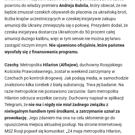
powrotu do władzy premiera
Andreja Babiša
, który obiecał, że nie
będzie zmuszał czeskich obywateli do płacenia za ukraińską broń,
liczba krajów uczestniczących w czeskiej inicjatywie zakupu
amunicji dla Ukrainy zmniejszyła się o połowę. Prezydent dodał, że
czeska inicjatywa dostarcza Ukraińcom do 50 procent całej
amunicji dużego kalibru, więc w tym sensie nie można jej łatwo
zastąpić niczym innym.
Nie ujawniono oficjalnie, które państwa
wycofały się z finansowania programu.
Czechy.
Metropolita
Hilarion (Alfiejew)
, duchowny Rosyjskiego
Kościoła Prawosławnego, został w weekend zatrzymany w
Czechach po kontroli drogowej. Jak podają media, w samochodzie
znaleziono kilka torebek z białą substancją. Trwa jej badanie. Na
razie metropolicie nie postawiono zarzutów. Sam metropolita
Hilarion odrzuca wszelkie zarzuty. Duchowny napisał w aplikacji
Telegram, że
nie ma i nigdy nie miał żadnego związku z
nielegalnym handlem tymi środkami, a zatrzymanie uznał za
prowokację.
Jego zdaniem ma ona na celu skłonienie go do
opuszczenia miejsca aktualnej posługi. Na stronie internetowej
MSZ Rosji pojawił się komunikat: „24 maja metropolita Hilarion,