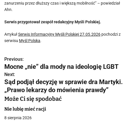
zanurzeniu przez dłuższy czas i większą mobilność” – powiedział
Ahn.
Serwis przygotował zespół redakcyjny Myśli Polskiej.
Artykuł
Serwis Informacyjny Myśli Polskiej 27.05.2026
pochodzi z
serwisu
Myśl Polska
.
Previous:
N
Mocne „nie” dla mody na ideologię LGBT
a
Next:
Sąd podjął decyzję w sprawie dra Martyki.
w
„Prawo lekarzy do mówienia prawdy”
i
Może Ci się spodobać
g
Nie lubię mieć racji
a
8 sierpnia 2026
c