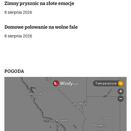
Zimny prysznic na złote emocje
j
8 sierpnia 2026
a
Domowe polowanie na wolne fale
w
8 sierpnia 2026
p
i
s
POGODA
u