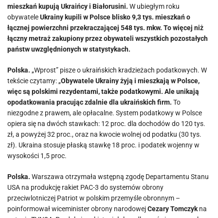
mieszkań kupują Ukraińcy i Białorusini.
W ubiegłym roku
obywatele
Ukrainy kupili w Polsce blisko 9,3 tys. mieszkań o
łącznej powierzchni przekraczającej 548 tys. mkw. To więcej niż
łączny metraż zakupiony przez obywateli wszystkich pozostałych
państw uwzględnionych w statystykach.
Polska.
„Wprost” pisze o ukraińskich kradzieżach podatkowych. W
tekście czytamy: „
Obywatele Ukrainy żyją i mieszkają w Polsce,
więc są polskimi rezydentami, także podatkowymi. Ale unikają
opodatkowania pracując zdalnie dla ukraińskich firm.
To
niezgodne z prawem, ale opłacalne. System podatkowy w Polsce
opiera się na dwóch stawkach: 12 proc. dla dochodów do 120 tys.
zł, a powyżej 32 proc., oraz na kwocie wolnej od podatku (30 tys.
zł). Ukraina stosuje płaską stawkę 18 proc. i podatek wojenny w
wysokości 1,5 proc.
Polska.
Warszawa otrzymała wstępną zgodę Departamentu Stanu
USA na produkcję rakiet PAC-3 do systemów obrony
przeciwlotniczej Patriot w polskim przemyśle obronnym –
poinformował wiceminister obrony narodowej
Cezary Tomczyk
na