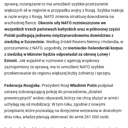
sprawą, rozwiązanie to ma umożliwić szybkie przerzucenie
większych sił w regionie w przypadku wojny z Rosją. Szybka reakcja
w razie wojny z Rosją. NATO zmienia strukturę dowodzenia na
wschodniej flance.
Obecnie siły NATO rozmieszczone we
wszystkich trzech państwach bałtyckich oraz w północnej części
Polski podlegają jednemu międzynarodowemu dowództwu z
siedzibą w Szczecinie.
Według źródeł Reuters Niemcy i Holandia, w
porozumieniu z NATO, uzgodniły, że
niemiecko-holenderski korpus
z siedzibą w Münster będzie odpowiadał za obronę Łotwy i
Estonii.
Jak wyjaśnił w rozmowie z agencją wojskowy
zaznajomiony ze sprawą, ma to umożliwić NATO szybkie
przekierowanie do regionu większej liczby żołnierzy i sprzętu.
Federacja Rosyjska.
Prezydent Rosji
Władimir Putin
podpisał
ustawę zobowiązującą policję do prowadzenia „działań
prewencyjnych” wobec obywateli, którzy nie chcą służyć w armii i
uchylają się od mobilizacji. W tym roku, zgodnie z nowymi
przepisami, które pozwalają na doręczenie wezwania w dowolnym
dniu roku, władze planują skierować do armii 261 000 osób.