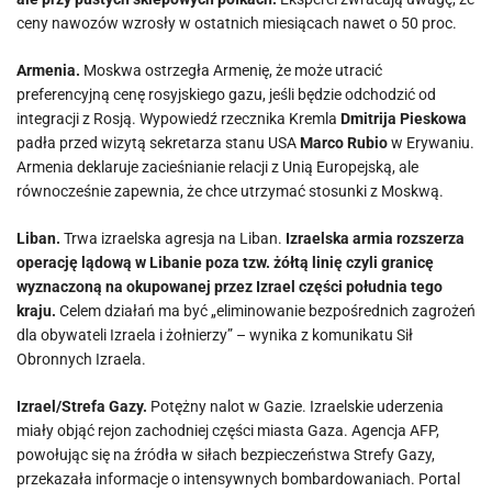
ceny nawozów wzrosły w ostatnich miesiącach nawet o 50 proc.
Armenia.
Moskwa ostrzegła Armenię, że może utracić
preferencyjną cenę rosyjskiego gazu, jeśli będzie odchodzić od
integracji z Rosją. Wypowiedź rzecznika Kremla
Dmitrija Pieskowa
padła przed wizytą sekretarza stanu USA
Marco Rubio
w Erywaniu.
Armenia deklaruje zacieśnianie relacji z Unią Europejską, ale
równocześnie zapewnia, że chce utrzymać stosunki z Moskwą.
Liban.
Trwa izraelska agresja na Liban.
Izraelska armia rozszerza
operację lądową w Libanie poza tzw. żółtą linię czyli granicę
wyznaczoną na okupowanej przez Izrael części południa tego
kraju.
Celem działań ma być „eliminowanie bezpośrednich zagrożeń
dla obywateli Izraela i żołnierzy” – wynika z komunikatu Sił
Obronnych Izraela.
Izrael/Strefa Gazy.
Potężny nalot w Gazie. Izraelskie uderzenia
miały objąć rejon zachodniej części miasta Gaza. Agencja AFP,
powołując się na źródła w siłach bezpieczeństwa Strefy Gazy,
przekazała informacje o intensywnych bombardowaniach. Portal