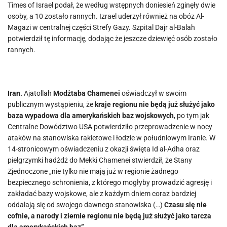
Times of Israel podał, że według wstępnych doniesień zginęły dwie
osoby, a 10 zostało rannych. Izrael uderzył również na obóz Al-
Magazi w centralnej części Strefy Gazy. Szpital Dajr al-Balah
potwierdził tę informację, dodając że jeszcze dziewięć osób zostało
rannych.
Iran.
Ajatollah
Modżtaba Chamenei
oświadczył w swoim
publicznym wystąpieniu, że
kraje regionu nie będą już służyć jako
baza wypadowa dla amerykańskich baz wojskowych
, po tym jak
Centralne Dowództwo USA potwierdziło przeprowadzenie w nocy
ataków na stanowiska rakietowe i łodzie w południowym Iranie. W
14-stronicowym oświadczeniu z okazji święta Id al-Adha oraz
pielgrzymki hadżdż do Mekki Chamenei stwierdził, że Stany
Zjednoczone „nie tylko nie mają już w regionie żadnego
bezpiecznego schronienia, z którego mogłyby prowadzić agresję i
zakładać bazy wojskowe, ale z każdym dniem coraz bardziej
oddalają się od swojego dawnego stanowiska (…)
Czasu się nie
cofnie, a narody i ziemie regionu nie będą już służyć jako tarcza