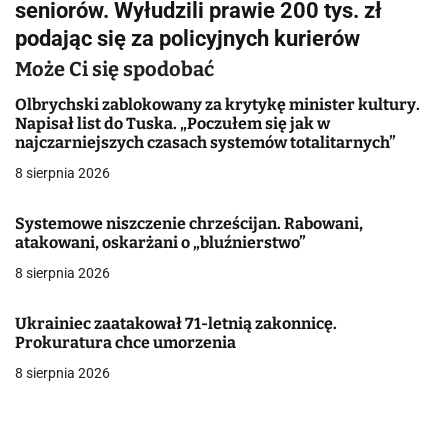
seniorów. Wyłudzili prawie 200 tys. zł
i
podając się za policyjnych kurierów
g
Może Ci się spodobać
a
Olbrychski zablokowany za krytykę minister kultury.
Napisał list do Tuska. „Poczułem się jak w
c
najczarniejszych czasach systemów totalitarnych”
j
8 sierpnia 2026
a
Systemowe niszczenie chrześcijan. Rabowani,
atakowani, oskarżani o „bluźnierstwo”
w
8 sierpnia 2026
p
i
Ukrainiec zaatakował 71-letnią zakonnicę.
Prokuratura chce umorzenia
s
8 sierpnia 2026
u