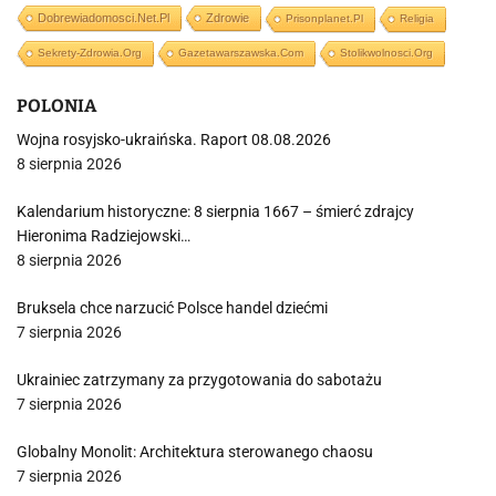
Dobrewiadomosci.net.pl
Zdrowie
Prisonplanet.pl
Religia
Sekrety-Zdrowia.org
Gazetawarszawska.com
Stolikwolnosci.org
POLONIA
Wojna rosyjsko-ukraińska. Raport 08.08.2026
8 sierpnia 2026
Kalendarium historyczne: 8 sierpnia 1667 – śmierć zdrajcy
Hieronima Radziejowski…
8 sierpnia 2026
Bruksela chce narzucić Polsce handel dziećmi
7 sierpnia 2026
Ukrainiec zatrzymany za przygotowania do sabotażu
7 sierpnia 2026
Globalny Monolit: Architektura sterowanego chaosu
7 sierpnia 2026