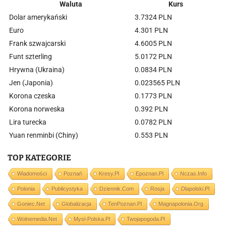
Waluta
Kurs
Dolar amerykański
3.7324 PLN
Euro
4.301 PLN
Frank szwajcarski
4.6005 PLN
Funt szterling
5.0172 PLN
Hrywna (Ukraina)
0.0834 PLN
Jen (Japonia)
0.023565 PLN
Korona czeska
0.1773 PLN
Korona norweska
0.392 PLN
Lira turecka
0.0782 PLN
Yuan renminbi (Chiny)
0.553 PLN
TOP KATEGORIE
Wiadomości
Poznań
Kresy.pl
Epoznan.pl
Nczas.info
Polonia
Publicystyka
Dziennik.com
Rosja
Dlapolski.pl
Goniec.net
Globalizacja
TenPoznan.pl
Magnapolonia.org
Wolnemedia.net
Mysl-Polska.pl
Twojapogoda.pl