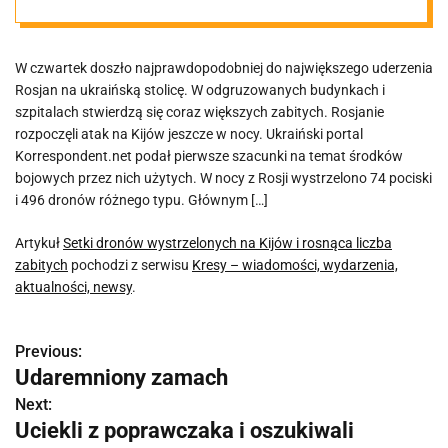
zabitych
W czwartek doszło najprawdopodobniej do największego uderzenia
Rosjan na ukraińską stolicę. W odgruzowanych budynkach i
szpitalach stwierdzą się coraz większych zabitych. Rosjanie
rozpoczęli atak na Kijów jeszcze w nocy. Ukraiński portal
Korrespondent.net podał pierwsze szacunki na temat środków
bojowych przez nich użytych. W nocy z Rosji wystrzelono 74 pociski
i 496 dronów różnego typu. Głównym […]
Artykuł
Setki dronów wystrzelonych na Kijów i rosnąca liczba
zabitych
pochodzi z serwisu
Kresy – wiadomości, wydarzenia,
aktualności, newsy
.
Previous:
N
Udaremniony zamach
a
Next:
Uciekli z poprawczaka i oszukiwali
w