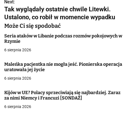
w
Next:
Tak wyglądały ostatnie chwile Litewki.
i
Ustalono, co robił w momencie wypadku
g
Może Ci się spodobać
a
Seria ataków w Libanie podczas rozmów pokojowych w
Rzymie
c
6 sierpnia 2026
j
Maleńka pacjentka nie mogła jeść. Pionierska operacja
a
uratowała jej życie
w
6 sierpnia 2026
p
Kijów w UE? Polacy sprzeciwiają się najbardziej. Zaraz
i
za nimi Niemcy i Francuzi [SONDAŻ]
6 sierpnia 2026
s
u