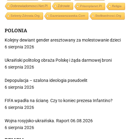
Dobrewiadomosci.net.pl
Zdrowie
Prisonplanet.pl
Religia
Sekrety-Zdrowia.org
Gazetawarszawska.com
Stolikwolnosci.org
POLONIA
Kolejny dewiant gender aresztowany za molestowanie dzieci
6 sierpnia 2026
Ukraiński politolog obraża Polskę i żąda darmowej broni
6 sierpnia 2026
Depopulacja – szalona ideologia pseudoelit
6 sierpnia 2026
FIFA wpadła na ścianę. Czy to koniec prezesa Infantino?
6 sierpnia 2026
Wojna rosyjsko-ukraińska. Raport 06.08.2026
6 sierpnia 2026