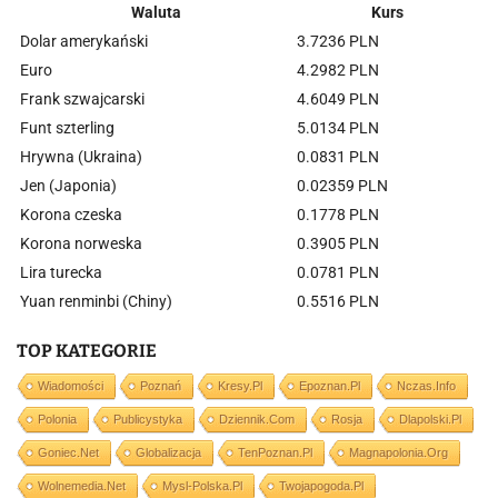
Waluta
Kurs
Dolar amerykański
3.7236 PLN
Euro
4.2982 PLN
Frank szwajcarski
4.6049 PLN
Funt szterling
5.0134 PLN
Hrywna (Ukraina)
0.0831 PLN
Jen (Japonia)
0.02359 PLN
Korona czeska
0.1778 PLN
Korona norweska
0.3905 PLN
Lira turecka
0.0781 PLN
Yuan renminbi (Chiny)
0.5516 PLN
TOP KATEGORIE
Wiadomości
Poznań
Kresy.pl
Epoznan.pl
Nczas.info
Polonia
Publicystyka
Dziennik.com
Rosja
Dlapolski.pl
Goniec.net
Globalizacja
TenPoznan.pl
Magnapolonia.org
Wolnemedia.net
Mysl-Polska.pl
Twojapogoda.pl