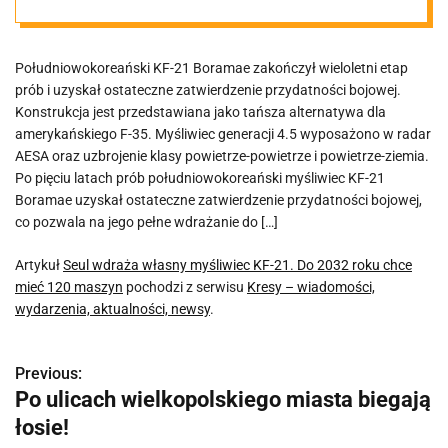
roku chce mieć
Południowokoreański KF-21 Boramae zakończył wieloletni etap
120 maszyn
prób i uzyskał ostateczne zatwierdzenie przydatności bojowej.
Konstrukcja jest przedstawiana jako tańsza alternatywa dla
amerykańskiego F-35. Myśliwiec generacji 4.5 wyposażono w radar
AESA oraz uzbrojenie klasy powietrze-powietrze i powietrze-ziemia.
Po pięciu latach prób południowokoreański myśliwiec KF-21
Boramae uzyskał ostateczne zatwierdzenie przydatności bojowej,
co pozwala na jego pełne wdrażanie do […]
Artykuł
Seul wdraża własny myśliwiec KF-21. Do 2032 roku chce
mieć 120 maszyn
pochodzi z serwisu
Kresy – wiadomości,
wydarzenia, aktualności, newsy
.
Previous:
N
Po ulicach wielkopolskiego miasta biegają
a
łosie!