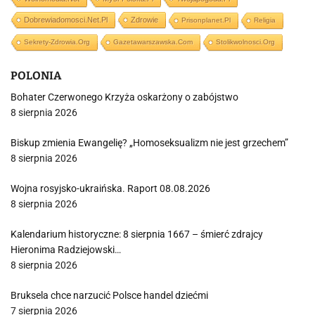
Dobrewiadomosci.net.pl
Zdrowie
Prisonplanet.pl
Religia
Sekrety-Zdrowia.org
Gazetawarszawska.com
Stolikwolnosci.org
POLONIA
Bohater Czerwonego Krzyża oskarżony o zabójstwo
8 sierpnia 2026
Biskup zmienia Ewangelię? „Homoseksualizm nie jest grzechem”
8 sierpnia 2026
Wojna rosyjsko-ukraińska. Raport 08.08.2026
8 sierpnia 2026
Kalendarium historyczne: 8 sierpnia 1667 – śmierć zdrajcy
Hieronima Radziejowski…
8 sierpnia 2026
Bruksela chce narzucić Polsce handel dziećmi
7 sierpnia 2026