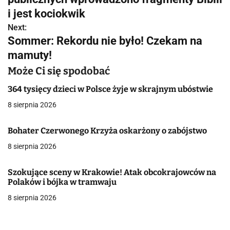
w
i jest kociokwik
Next:
i
Sommer: Rekordu nie było! Czekam na
g
mamuty!
a
Może Ci się spodobać
c
364 tysięcy dzieci w Polsce żyje w skrajnym ubóstwie
8 sierpnia 2026
j
a
Bohater Czerwonego Krzyża oskarżony o zabójstwo
8 sierpnia 2026
w
p
Szokujące sceny w Krakowie! Atak obcokrajowców na
Polaków i bójka w tramwaju
i
8 sierpnia 2026
s
u