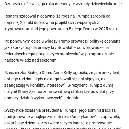
Oznacza to, że w ciągu roku dochody te wzrosły dziewięciokrotnie.
Reuters szacował niedawno, że rodzina Trumpa zarobiła co
najmniej 2,3 mld dolarów na projektach związanych z
kryptowalutami od jego powrotu do Białego Domu w 2025 roku.
Po ponownym objęciu władzy Trump prowadził politykę ocenianą
jako korzystną dla branży kryptowalut – od wprowadzenia
federalnych reguł dotyczących stablecoinów, po ograniczanie
nadzoru władz nad sektorem.
Rzeczniczka Białego Domu Anna Kelly ogłosiła, że „ani prezydent,
ani jego rodzina nigdy nie angażowali się, ani nigdy się nie
zaangażują w konflikty interesów”. „Prezydent Trump z dumą
uczynił Stany Zjednoczone światową stolicą krytpowalut przy
pomocy działań wykonawczych” – dodała.
„Wszystkie działania prezydenta Trumpa i jego administracji są
podejmowane w najlepszym interesie Amerykanów” – zapewniła,
oskarżając dziennikarzy twierdzących inaczej o promowanie