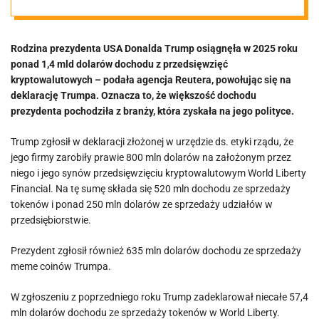
dochodu z
Rodzina prezydenta USA Donalda Trump osiągnęła w 2025 roku
kryptowalut w
ponad 1,4 mld dolarów dochodu z przedsięwzięć
kryptowalutowych – podała agencja Reutera, powołując się na
2025 roku
deklarację Trumpa. Oznacza to, że większość dochodu
prezydenta pochodziła z branży, która zyskała na jego polityce.
Trump zgłosił w deklaracji złożonej w urzędzie ds. etyki rządu, że
jego firmy zarobiły prawie 800 mln dolarów na założonym przez
niego i jego synów przedsięwzięciu kryptowalutowym World Liberty
Financial. Na tę sumę składa się 520 mln dochodu ze sprzedaży
tokenów i ponad 250 mln dolarów ze sprzedaży udziałów w
przedsiębiorstwie.
Prezydent zgłosił również 635 mln dolarów dochodu ze sprzedaży
meme coinów Trumpa.
W zgłoszeniu z poprzedniego roku Trump zadeklarował niecałe 57,4
mln dolarów dochodu ze sprzedaży tokenów w World Liberty.