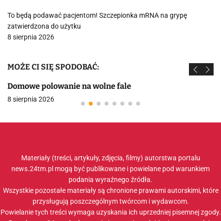
To będą podawać pacjentom! Szczepionka mRNA na grypę
zatwierdzona do użytku
8 sierpnia 2026
MOŻE CI SIĘ SPODOBAĆ:
Domowe polowanie na wolne fale
8 sierpnia 2026
Materiały (treści, artykuły, zdjęcia, filmy) autorstwa portalu
news.24tm.pl mogą być publikowane i powielane pod warunkiem
podania wyraźnego źródła.
Wszystkie pozostałe materiały są chronione prawami autorskimi, które
przysługują poszczególnym twórcom i wydawcom.
Powielanie tych treści wymaga uzyskania ich uprzedniej pisemnej zgody.