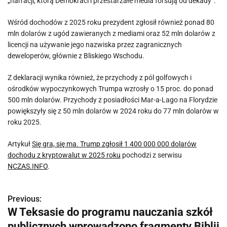
„narracji, którą Demokraci i przestarzałe media forsują od dekady”.
Wśród dochodów z 2025 roku prezydent zgłosił również ponad 80
mln dolarów z ugód zawieranych z mediami oraz 52 mln dolarów z
licencji na używanie jego nazwiska przez zagranicznych
deweloperów, głównie z Bliskiego Wschodu.
Z deklaracji wynika również, że przychody z pól golfowych i
ośrodków wypoczynkowych Trumpa wzrosły o 15 proc. do ponad
500 mln dolarów. Przychody z posiadłości Mar-a-Lago na Florydzie
powiększyły się z 50 mln dolarów w 2024 roku do 77 mln dolarów w
roku 2025.
Artykuł
Się gra, się ma. Trump zgłosił 1 400 000 000 dolarów
dochodu z kryptowalut w 2025 roku
pochodzi z serwisu
NCZAS.INFO
.
Previous:
N
W Teksasie do programu nauczania szkół
a
publicznych wprowadzono fragmenty Biblii