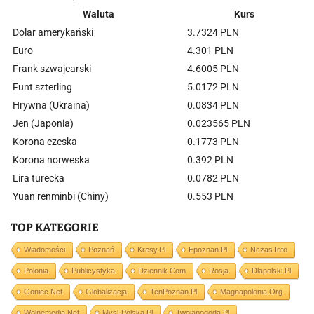
Waluta
Kurs
Dolar amerykański
3.7324 PLN
Euro
4.301 PLN
Frank szwajcarski
4.6005 PLN
Funt szterling
5.0172 PLN
Hrywna (Ukraina)
0.0834 PLN
Jen (Japonia)
0.023565 PLN
Korona czeska
0.1773 PLN
Korona norweska
0.392 PLN
Lira turecka
0.0782 PLN
Yuan renminbi (Chiny)
0.553 PLN
TOP KATEGORIE
Wiadomości
Poznań
Kresy.pl
Epoznan.pl
Nczas.info
Polonia
Publicystyka
Dziennik.com
Rosja
Dlapolski.pl
Goniec.net
Globalizacja
TenPoznan.pl
Magnapolonia.org
Wolnemedia.net
Mysl-Polska.pl
Twojapogoda.pl