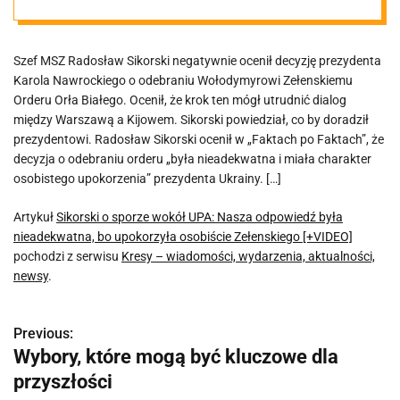
nieadekwatna,
Szef MSZ Radosław Sikorski negatywnie ocenił decyzję prezydenta
bo upokorzyła
Karola Nawrockiego o odebraniu Wołodymyrowi Zełenskiemu
Orderu Orła Białego. Ocenił, że krok ten mógł utrudnić dialog
osobiście
między Warszawą a Kijowem. Sikorski powiedział, co by doradził
prezydentowi. Radosław Sikorski ocenił w „Faktach po Faktach”, że
decyzja o odebraniu orderu „była nieadekwatna i miała charakter
Zełenskiego
osobistego upokorzenia” prezydenta Ukrainy. […]
[+VIDEO]
Artykuł
Sikorski o sporze wokół UPA: Nasza odpowiedź była
nieadekwatna, bo upokorzyła osobiście Zełenskiego [+VIDEO]
pochodzi z serwisu
Kresy – wiadomości, wydarzenia, aktualności,
newsy
.
Previous:
N
Wybory, które mogą być kluczowe dla
a
przyszłości