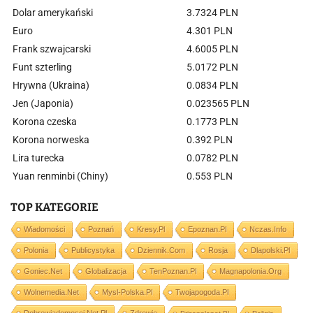
Dolar amerykański
3.7324 PLN
Euro
4.301 PLN
Frank szwajcarski
4.6005 PLN
Funt szterling
5.0172 PLN
Hrywna (Ukraina)
0.0834 PLN
Jen (Japonia)
0.023565 PLN
Korona czeska
0.1773 PLN
Korona norweska
0.392 PLN
Lira turecka
0.0782 PLN
Yuan renminbi (Chiny)
0.553 PLN
TOP KATEGORIE
Wiadomości
Poznań
Kresy.pl
Epoznan.pl
Nczas.info
Polonia
Publicystyka
Dziennik.com
Rosja
Dlapolski.pl
Goniec.net
Globalizacja
TenPoznan.pl
Magnapolonia.org
Wolnemedia.net
Mysl-Polska.pl
Twojapogoda.pl