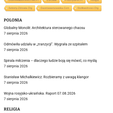
Dobrewiadomosci.net.pl
Zdrowie
Prisonplanet.pl
Religia
Sekrety-Zdrowia.org
Gazetawarszawska.com
Stolikwolnosci.org
POLONIA
Globalny Monolit: Architektura sterowanego chaosu
7 sierpnia 2026
Odmówiła udziału w „tranzycji”. Wygrała ze szpitalem
7 sierpnia 2026
Spirala milczenia – dlaczego ludzie boją się mówić, co myślą
7 sierpnia 2026
Stanisław Michalkiewicz: Rozbieramy z uwagą klangor
7 sierpnia 2026
Wojna rosyjsko-ukraińska. Raport 07.08.2026
7 sierpnia 2026
RELIGIA