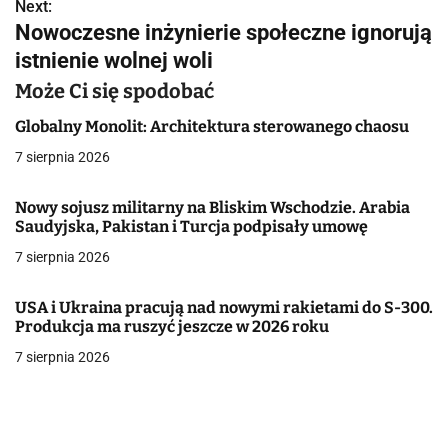
w
Next:
Nowoczesne inżynierie społeczne ignorują
i
istnienie wolnej woli
g
Może Ci się spodobać
a
Globalny Monolit: Architektura sterowanego chaosu
c
7 sierpnia 2026
j
Nowy sojusz militarny na Bliskim Wschodzie. Arabia
Saudyjska, Pakistan i Turcja podpisały umowę
a
7 sierpnia 2026
w
p
USA i Ukraina pracują nad nowymi rakietami do S-300.
Produkcja ma ruszyć jeszcze w 2026 roku
i
7 sierpnia 2026
s
u