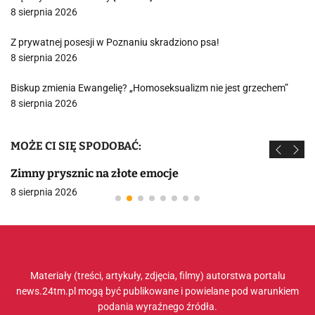
8 sierpnia 2026
Z prywatnej posesji w Poznaniu skradziono psa!
8 sierpnia 2026
Biskup zmienia Ewangelię? „Homoseksualizm nie jest grzechem”
8 sierpnia 2026
MOŻE CI SIĘ SPODOBAĆ:
Zimny prysznic na złote emocje
8 sierpnia 2026
Materiały (treści, artykuły, zdjęcia, filmy) autorstwa portalu
news.24tm.pl mogą być publikowane i powielane pod warunkiem
podania wyraźnego źródła.