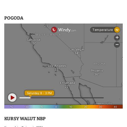
POGODA
KURSY WALUT NBP