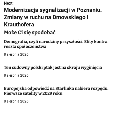
Next:
i
Modernizacja sygnalizacji w Poznaniu.
g
Zmiany w ruchu na Dmowskiego i
Krauthofera
a
Może Ci się spodobać
c
Demografia, czyli narodziny przyszłości. Elity kontra
j
reszta społeczeństwa
a
8 sierpnia 2026
w
Ten cudowny polski ptak jest na skraju wyginięcia
p
8 sierpnia 2026
i
Europejska odpowiedź na Starlinka nabiera rozpędu.
s
Pierwsze satelity w 2029 roku
8 sierpnia 2026
u