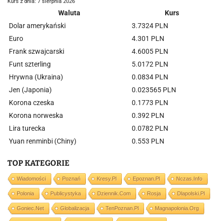
Kurs z dnia: 7 sierpnia 2026
Waluta
Kurs
Dolar amerykański
3.7324 PLN
Euro
4.301 PLN
Frank szwajcarski
4.6005 PLN
Funt szterling
5.0172 PLN
Hrywna (Ukraina)
0.0834 PLN
Jen (Japonia)
0.023565 PLN
Korona czeska
0.1773 PLN
Korona norweska
0.392 PLN
Lira turecka
0.0782 PLN
Yuan renminbi (Chiny)
0.553 PLN
TOP KATEGORIE
Wiadomości
Poznań
Kresy.pl
Epoznan.pl
Nczas.info
Polonia
Publicystyka
Dziennik.com
Rosja
Dlapolski.pl
Goniec.net
Globalizacja
TenPoznan.pl
Magnapolonia.org