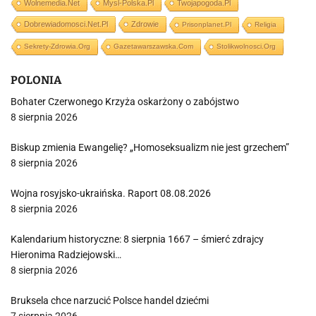
Wolnemedia.net
Mysl-Polska.pl
Twojapogoda.pl
Dobrewiadomosci.net.pl
Zdrowie
Prisonplanet.pl
Religia
Sekrety-Zdrowia.org
Gazetawarszawska.com
Stolikwolnosci.org
POLONIA
Bohater Czerwonego Krzyża oskarżony o zabójstwo
8 sierpnia 2026
Biskup zmienia Ewangelię? „Homoseksualizm nie jest grzechem”
8 sierpnia 2026
Wojna rosyjsko-ukraińska. Raport 08.08.2026
8 sierpnia 2026
Kalendarium historyczne: 8 sierpnia 1667 – śmierć zdrajcy
Hieronima Radziejowski…
8 sierpnia 2026
Bruksela chce narzucić Polsce handel dziećmi