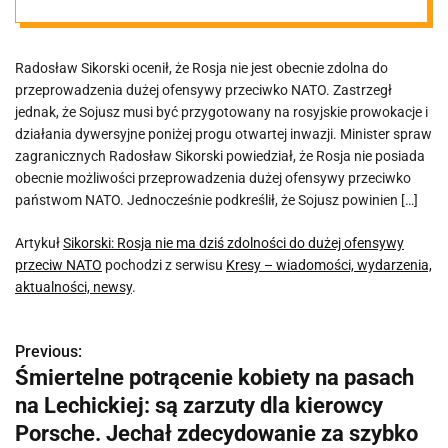
przeciw NATO
Radosław Sikorski ocenił, że Rosja nie jest obecnie zdolna do
przeprowadzenia dużej ofensywy przeciwko NATO. Zastrzegł
jednak, że Sojusz musi być przygotowany na rosyjskie prowokacje i
działania dywersyjne poniżej progu otwartej inwazji. Minister spraw
zagranicznych Radosław Sikorski powiedział, że Rosja nie posiada
obecnie możliwości przeprowadzenia dużej ofensywy przeciwko
państwom NATO. Jednocześnie podkreślił, że Sojusz powinien […]
Artykuł
Sikorski: Rosja nie ma dziś zdolności do dużej ofensywy
przeciw NATO
pochodzi z serwisu
Kresy – wiadomości, wydarzenia,
aktualności, newsy
.
Previous:
N
Śmiertelne potrącenie kobiety na pasach
a
na Lechickiej: są zarzuty dla kierowcy
w
Porsche. Jechał zdecydowanie za szybko