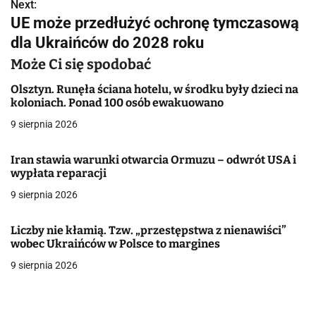
w
Next:
UE może przedłużyć ochronę tymczasową
i
dla Ukraińców do 2028 roku
g
Może Ci się spodobać
a
Olsztyn. Runęła ściana hotelu, w środku były dzieci na
koloniach. Ponad 100 osób ewakuowano
c
9 sierpnia 2026
j
Iran stawia warunki otwarcia Ormuzu – odwrót USA i
a
wypłata reparacji
w
9 sierpnia 2026
p
Liczby nie kłamią. Tzw. „przestępstwa z nienawiści”
i
wobec Ukraińców w Polsce to margines
9 sierpnia 2026
s
u