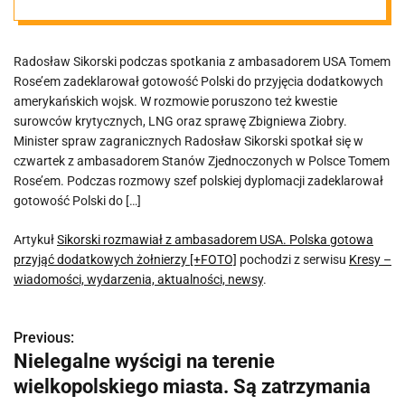
gotowa przyjąć
Radosław Sikorski podczas spotkania z ambasadorem USA Tomem
dodatkowych
Rose’em zadeklarował gotowość Polski do przyjęcia dodatkowych
amerykańskich wojsk. W rozmowie poruszono też kwestie
żołnierzy
surowców krytycznych, LNG oraz sprawę Zbigniewa Ziobry.
Minister spraw zagranicznych Radosław Sikorski spotkał się w
czwartek z ambasadorem Stanów Zjednoczonych w Polsce Tomem
[+FOTO]
Rose’em. Podczas rozmowy szef polskiej dyplomacji zadeklarował
gotowość Polski do […]
Artykuł
Sikorski rozmawiał z ambasadorem USA. Polska gotowa
przyjąć dodatkowych żołnierzy [+FOTO]
pochodzi z serwisu
Kresy –
wiadomości, wydarzenia, aktualności, newsy
.
Previous:
N
Nielegalne wyścigi na terenie
a
wielkopolskiego miasta. Są zatrzymania