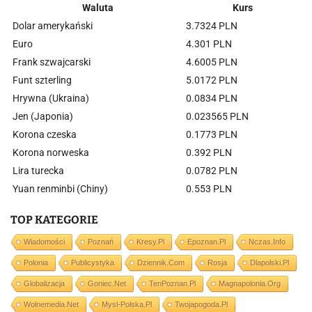
Waluta
Kurs
Dolar amerykański
3.7324 PLN
Euro
4.301 PLN
Frank szwajcarski
4.6005 PLN
Funt szterling
5.0172 PLN
Hrywna (Ukraina)
0.0834 PLN
Jen (Japonia)
0.023565 PLN
Korona czeska
0.1773 PLN
Korona norweska
0.392 PLN
Lira turecka
0.0782 PLN
Yuan renminbi (Chiny)
0.553 PLN
TOP KATEGORIE
Wiadomości
Poznań
Kresy.pl
Epoznan.pl
Nczas.info
Polonia
Publicystyka
Dziennik.com
Rosja
Dlapolski.pl
Globalizacja
Goniec.net
TenPoznan.pl
Magnapolonia.org
Wolnemedia.net
Mysl-Polska.pl
Twojapogoda.pl