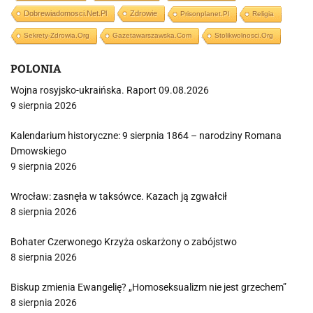
Dobrewiadomosci.net.pl
Zdrowie
Prisonplanet.pl
Religia
Sekrety-Zdrowia.org
Gazetawarszawska.com
Stolikwolnosci.org
POLONIA
Wojna rosyjsko-ukraińska. Raport 09.08.2026
9 sierpnia 2026
Kalendarium historyczne: 9 sierpnia 1864 – narodziny Romana
Dmowskiego
9 sierpnia 2026
Wrocław: zasnęła w taksówce. Kazach ją zgwałcił
8 sierpnia 2026
Bohater Czerwonego Krzyża oskarżony o zabójstwo
8 sierpnia 2026
Biskup zmienia Ewangelię? „Homoseksualizm nie jest grzechem”
8 sierpnia 2026