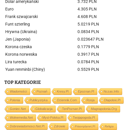
Dolar amerykański
3.732 PLN
Euro
4.305 PLN
Frank szwajcarski
4.608 PLN
Funt szterling
5.0219 PLN
Hrywna (Ukraina)
0.0834 PLN
Jen (Japonia)
0.023647 PLN
Korona czeska
0.1779 PLN
Korona norweska
0.3917 PLN
Lira turecka
0.0784 PLN
Yuan renminbi (Chiny)
0.5529 PLN
TOP KATEGORIE
Wiadomości
Poznań
Kresy.pl
Epoznan.pl
Nczas.info
Polonia
Publicystyka
Dziennik.com
Rosja
Dlapolski.pl
Goniec.net
Globalizacja
TenPoznan.pl
Magnapolonia.org
Wolnemedia.net
Mysl-Polska.pl
Twojapogoda.pl
Dobrewiadomosci.net.pl
Zdrowie
Prisonplanet.pl
Religia