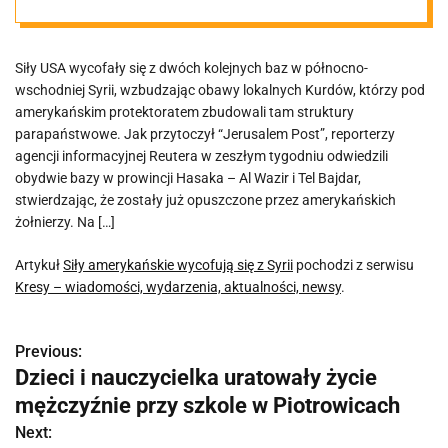
Siły USA wycofały się z dwóch kolejnych baz w północno-
wschodniej Syrii, wzbudzając obawy lokalnych Kurdów, którzy pod
amerykańskim protektoratem zbudowali tam struktury
parapaństwowe. Jak przytoczył “Jerusalem Post”, reporterzy
agencji informacyjnej Reutera w zeszłym tygodniu odwiedzili
obydwie bazy w prowincji Hasaka – Al Wazir i Tel Bajdar,
stwierdzając, że zostały już opuszczone przez amerykańskich
żołnierzy. Na […]
Artykuł
Siły amerykańskie wycofują się z Syrii
pochodzi z serwisu
Kresy – wiadomości, wydarzenia, aktualności, newsy
.
Previous:
N
Dzieci i nauczycielka uratowały życie
a
mężczyźnie przy szkole w Piotrowicach
w
Next: