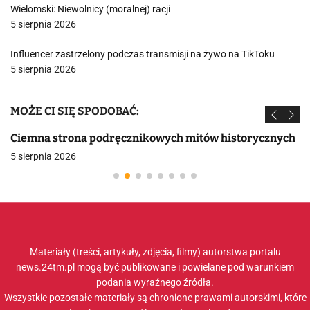
Wielomski: Niewolnicy (moralnej) racji
5 sierpnia 2026
Influencer zastrzelony podczas transmisji na żywo na TikToku
5 sierpnia 2026
MOŻE CI SIĘ SPODOBAĆ:
Ciemna strona podręcznikowych mitów historycznych
5 sierpnia 2026
Materiały (treści, artykuły, zdjęcia, filmy) autorstwa portalu
news.24tm.pl mogą być publikowane i powielane pod warunkiem
podania wyraźnego źródła.
Wszystkie pozostałe materiały są chronione prawami autorskimi, które