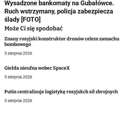
Wysadzone bankomaty na Gubałówce.
i
Ruch wstrzymany, policja zabezpiecza
g
ślady [FOTO]
a
Może Ci się spodobać
c
Znany rosyjski konstruktor dronów celem zamachu
bombowego
j
5 sierpnia 2026
a
Giełda nieufna wobec SpaceX
w
5 sierpnia 2026
p
Putin centralizuje logistykę rosyjskch sił zbrojnych
i
5 sierpnia 2026
s
u