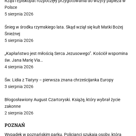
Rząd i Episkopat rozpoczęły przygotowania do wizyty papieża w
Polsce
5 sierpnia 2026
Śnieg w środku rzymskiego lata. Skąd wziął się kult Matki Bożej
Śnieżnej
5 sierpnia 2026
„Kapłaństwo jest miłością Serca Jezusowego”. Kościół wspomina
św. Jana Marię Via…
4 sierpnia 2026
Św. Lidia z Tiatyry – pierwsza znana chrześcijanka Europy
3 sierpnia 2026
Błogosławiony August Czartoryski. Książę, który wybrał życie
zakonne
2 sierpnia 2026
POZNAŃ
Wypadek w poznańskim parku. Policjanci szukają osoby, która