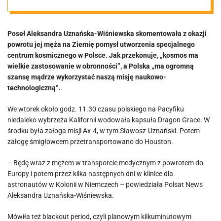
Ziemię. Jego
Poseł Aleksandra Uznańska-Wiśniewska skomentowała z okazji
żona ma
powrotu jej męża na Ziemię pomysł utworzenia specjalnego
centrum kosmicznego w Polsce. Jak przekonuje, „kosmos ma
pomysł
wielkie zastosowanie w obronności”, a Polska „ma ogromną
szansę mądrze wykorzystać naszą misję naukowo-
technologiczną”.
We wtorek około godz. 11.30 czasu polskiego na Pacyfiku
niedaleko wybrzeża Kalifornii wodowała kapsuła Dragon Grace. W
środku była załoga misji Ax-4, w tym Sławosz-Uznański. Potem
załogę śmigłowcem przetransportowano do Houston.
– Będę wraz z mężem w transporcie medycznym z powrotem do
Europy i potem przez kilka następnych dni w klinice dla
astronautów w Kolonii w Niemczech – powiedziała Polsat News
Aleksandra Uznańska-Wiśniewska.
Mówiła też blackout period, czyli planowym kilkuminutowym