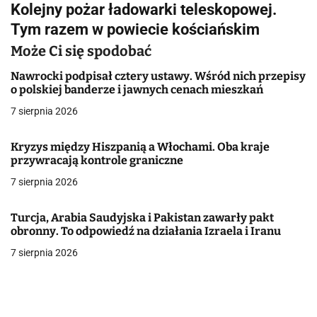
Kolejny pożar ładowarki teleskopowej.
g
Tym razem w powiecie kościańskim
a
Może Ci się spodobać
c
Nawrocki podpisał cztery ustawy. Wśród nich przepisy
o polskiej banderze i jawnych cenach mieszkań
j
7 sierpnia 2026
a
Kryzys między Hiszpanią a Włochami. Oba kraje
w
przywracają kontrole graniczne
7 sierpnia 2026
p
i
Turcja, Arabia Saudyjska i Pakistan zawarły pakt
obronny. To odpowiedź na działania Izraela i Iranu
s
7 sierpnia 2026
u