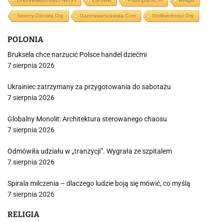
Dobrewiadomosci.net.pl
Zdrowie
Prisonplanet.pl
Religia
Sekrety-Zdrowia.org
Gazetawarszawska.com
Stolikwolnosci.org
POLONIA
Bruksela chce narzucić Polsce handel dziećmi
7 sierpnia 2026
Ukrainiec zatrzymany za przygotowania do sabotażu
7 sierpnia 2026
Globalny Monolit: Architektura sterowanego chaosu
7 sierpnia 2026
Odmówiła udziału w „tranzycji”. Wygrała ze szpitalem
7 sierpnia 2026
Spirala milczenia – dlaczego ludzie boją się mówić, co myślą
7 sierpnia 2026
RELIGIA