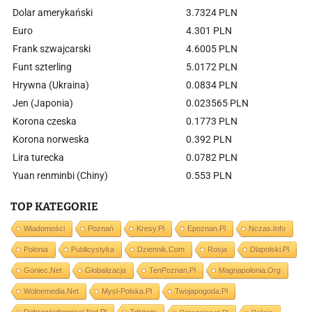
Dolar amerykański
3.7324 PLN
Euro
4.301 PLN
Frank szwajcarski
4.6005 PLN
Funt szterling
5.0172 PLN
Hrywna (Ukraina)
0.0834 PLN
Jen (Japonia)
0.023565 PLN
Korona czeska
0.1773 PLN
Korona norweska
0.392 PLN
Lira turecka
0.0782 PLN
Yuan renminbi (Chiny)
0.553 PLN
TOP KATEGORIE
Wiadomości
Poznań
Kresy.pl
Epoznan.pl
Nczas.info
Polonia
Publicystyka
Dziennik.com
Rosja
Dlapolski.pl
Goniec.net
Globalizacja
TenPoznan.pl
Magnapolonia.org
Wolnemedia.net
Mysl-Polska.pl
Twojapogoda.pl