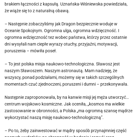
brakiem łączności z kapsułą. Uznańska-Wiśniewska powiedziała,
że wiąże się to z naturalną obawą.
– Następnie zobaczyliśmy jak Dragon bezpiecznie woduje w
Oceanie Spokojnym. Ogromna ulga, ogromna wdzięczność. I
ogromna wdzięczność tez wobec państwa, którzy przez ostatnie
dni wysyłali nam ciepłe wyrazy otuchy, przyjaźni, motywacji,
poruszenia – mówiła poseł.
– To jest polska misja naukowo-technologiczna. Sławosz jest
naszym Sławoszem. Naszym astronautą. Mam nadzieję, że
wszyscy, ponad podziałami, możemy się w takich szczególnych
momentach czuć zjednoczeni, poruszeni i dumni – przekonywała.
Następnie zaproponowała, by na kanwie misji jej męża utworzyć…
centrum wojskowo kosmiczne. Jak oceniła, „kosmos ma wielkie
zastosowanie w obronności, a Polska „ma ogromną szansę mądrze
wykorzystać naszą misję naukowo-technologiczną”.
– Po to, żeby zainwestować w mądry sposób przynajmniej część