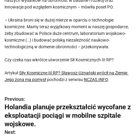
naszych wydatków na obronność w badanie i rozwój oraz
innowacje pod względem kosmicznym – mówiła poseł PO.
– Ukraina broni się w dużej mierze w oparciu o technologie
kosmiczne. Mamy teraz wyjątkowy moment w naszej gospodarce,
żeby zbudować w Polsce duże centrum, laboratorium wojskowo-
kosmiczne (…) i budować polską niezależność naukowo-
technologiczną w domenie obronności – przekonywała.
Czy czeka nas wkrótce utworzenie Sił Kosmicznych III RP?
Artykuł
Siły Kosmiczne III RP? Sławosz-Uznański wrócił na Ziemię.
Jego żona ma pomysł
pochodzi z serwisu
NCZAS.INFO
.
Previous:
N
Holandia planuje przekształcić wycofane z
a
eksploatacji pociągi w mobilne szpitale
w
wojskowe.
Next:
i