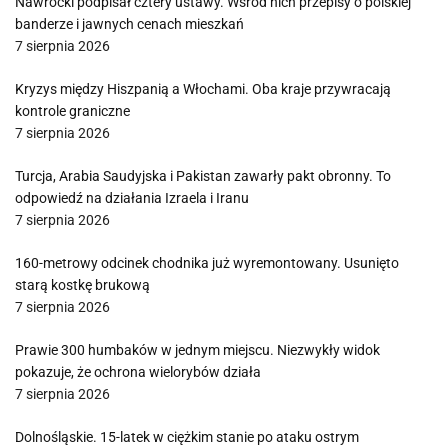
Nawrocki podpisał cztery ustawy. Wśród nich przepisy o polskiej
banderze i jawnych cenach mieszkań
7 sierpnia 2026
Kryzys między Hiszpanią a Włochami. Oba kraje przywracają
kontrole graniczne
7 sierpnia 2026
Turcja, Arabia Saudyjska i Pakistan zawarły pakt obronny. To
odpowiedź na działania Izraela i Iranu
7 sierpnia 2026
160-metrowy odcinek chodnika już wyremontowany. Usunięto
starą kostkę brukową
7 sierpnia 2026
Prawie 300 humbaków w jednym miejscu. Niezwykły widok
pokazuje, że ochrona wielorybów działa
7 sierpnia 2026
Dolnośląskie. 15-latek w ciężkim stanie po ataku ostrym