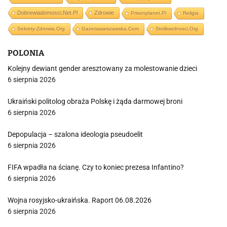
Dobrewiadomosci.net.pl
Zdrowie
Prisonplanet.pl
Religia
Sekrety-Zdrowia.org
Gazetawarszawska.com
Stolikwolnosci.org
POLONIA
Kolejny dewiant gender aresztowany za molestowanie dzieci
6 sierpnia 2026
Ukraiński politolog obraża Polskę i żąda darmowej broni
6 sierpnia 2026
Depopulacja – szalona ideologia pseudoelit
6 sierpnia 2026
FIFA wpadła na ścianę. Czy to koniec prezesa Infantino?
6 sierpnia 2026
Wojna rosyjsko-ukraińska. Raport 06.08.2026
6 sierpnia 2026