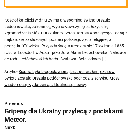
Świętą została
Kościół katolicki w dniu 29 maja wspomina świętą Urszulę
Urszula
Ledóchowską, zakonnicę, wychowawczynię, założycielkę
Zgromadzenia Sióstr Urszulanek Serca Jezusa Konającego i jedną z
Ledóchowska
najbardziej zasłużonych postaci polskiego życia religijnego
początku XX wieku. Przyszła święta urodziła się 17 kwietnia 1865
roku w Loosdorf w Austrii jako Julia Maria Ledóchowska. Należała
do rodu Ledóchowskich herbu Szaława. Była jednym […]
Artykuł
Siostra była błogosławioną, brat generałem jezuitów.
Świętą została Urszula Ledóchowska
pochodzi z serwisu
Kresy –
wiadomości, wydarzenia, aktualności, newsy
.
Previous:
N
Gripeny dla Ukrainy przylecą z pociskami
a
Meteor.
w
Next: