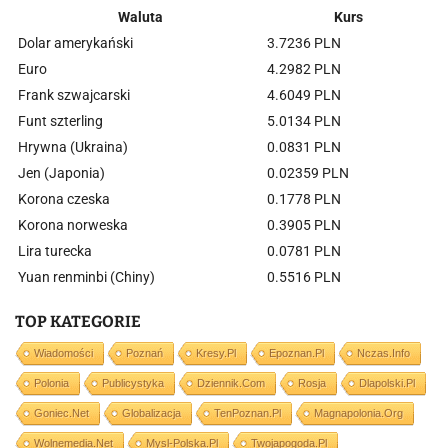
Waluta
Kurs
Dolar amerykański
3.7236 PLN
Euro
4.2982 PLN
Frank szwajcarski
4.6049 PLN
Funt szterling
5.0134 PLN
Hrywna (Ukraina)
0.0831 PLN
Jen (Japonia)
0.02359 PLN
Korona czeska
0.1778 PLN
Korona norweska
0.3905 PLN
Lira turecka
0.0781 PLN
Yuan renminbi (Chiny)
0.5516 PLN
TOP KATEGORIE
Wiadomości
Poznań
Kresy.pl
Epoznan.pl
Nczas.info
Polonia
Publicystyka
Dziennik.com
Rosja
Dlapolski.pl
Goniec.net
Globalizacja
TenPoznan.pl
Magnapolonia.org
Wolnemedia.net
Mysl-Polska.pl
Twojapogoda.pl