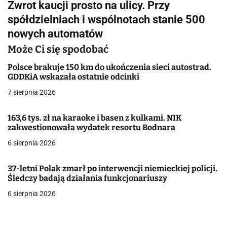
Zwrot kaucji prosto na ulicy. Przy
i
spółdzielniach i wspólnotach stanie 500
g
nowych automatów
a
Może Ci się spodobać
c
Polsce brakuje 150 km do ukończenia sieci autostrad.
GDDKiA wskazała ostatnie odcinki
j
7 sierpnia 2026
a
163,6 tys. zł na karaoke i basen z kulkami. NIK
w
zakwestionowała wydatek resortu Bodnara
6 sierpnia 2026
p
i
37-letni Polak zmarł po interwencji niemieckiej policji.
Śledczy badają działania funkcjonariuszy
s
6 sierpnia 2026
u