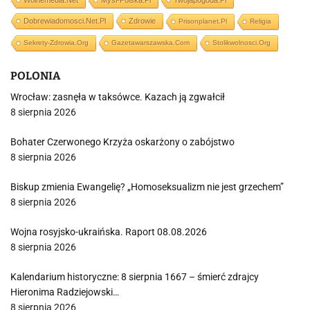
Wolnemedia.net
Mysl-Polska.pl
Twojapogoda.pl
Dobrewiadomosci.net.pl
Zdrowie
Prisonplanet.pl
Religia
Sekrety-Zdrowia.org
Gazetawarszawska.com
Stolikwolnosci.org
POLONIA
Wrocław: zasnęła w taksówce. Kazach ją zgwałcił
8 sierpnia 2026
Bohater Czerwonego Krzyża oskarżony o zabójstwo
8 sierpnia 2026
Biskup zmienia Ewangelię? „Homoseksualizm nie jest grzechem”
8 sierpnia 2026
Wojna rosyjsko-ukraińska. Raport 08.08.2026
8 sierpnia 2026
Kalendarium historyczne: 8 sierpnia 1667 – śmierć zdrajcy
Hieronima Radziejowski…
8 sierpnia 2026