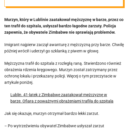
Polaka w barze i
Murzyn, który w Lublinie zaatakował mężczyznę w barze, przez co
uszkodził
ten trafił do szpitala, usłyszał bardzo łagodne zarzuty. Policja
zapewnia, że obywatele Zimbabwe nie sprawiają problemów.
kręgosłup.
Imigrant najpierw zaczął awanturę z mężczyzną przy barze. Chwilę
później wrócił i uderzył go szklanką z piwem w głowę.
Policja
Mężczyzna trafił do szpitala z rozległą raną. Stwierdzono również
postawiła
obrażenia rdzenia kręgowego. Murzyn został zatrzymany przez
ochronę lokalu i przekazany policji. Więcej o tym przeczytacie w
artykule poniżej.
lekkie zarzuty
Lublin. 41-latek z Zimbabwe zaatakował mężczyznę w
bez wniosku o
barze. Ofiara z poważnymi obrażeniami trafiła do szpitala
Jak się okazuje, murzyn otrzymał bardzo lekki zarzut.
deportację
– Po wytrzeźwieniu obywatel Zimbabwe usłyszał zarzut