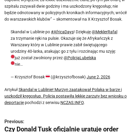
szpitalu zszywali dwie godziny i ma uszkodzony kręgosłup; nie
będzie odnotowany w policyjnych kronikach informacyjnych; wrócił
do warszawskich klubów” – skomentował na X Krzysztof Bosak.
Skandal w Lublinie po
#AfricaDays
! Dziękuję
@MeklerRafal
za trzymanie ręki na pulsie. Okazuje się że Afrykańczyk z
Warszawy który w Lublinie prawie zabił świętującego
urodziny 40-latka, atakując go z tyłu i rozcinając mu szyję:
już został zwolniony przez
@PolicjaLubelska
nie…
— Krzysztof Bosak
(@krzysztofbosak)
June 2, 2026
Artykuł
Skandal w Lublinie! Murzyn zaatakował Polaka w barze i
uszkodził kręgosłup. Policja postawiła lekkie zarzuty bez wniosku o
deportację
pochodzi z serwisu
NCZAS.INFO
.
Previous:
N
Czy Donald Tusk oficjalnie uratuje order