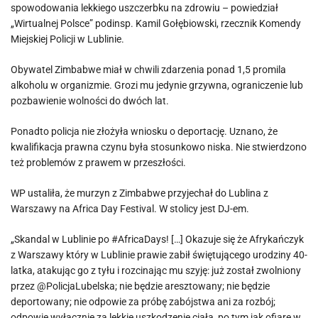
spowodowania lekkiego uszczerbku na zdrowiu – powiedział
„Wirtualnej Polsce” podinsp. Kamil Gołębiowski, rzecznik Komendy
Miejskiej Policji w Lublinie.
Obywatel Zimbabwe miał w chwili zdarzenia ponad 1,5 promila
alkoholu w organizmie. Grozi mu jedynie grzywna, ograniczenie lub
pozbawienie wolności do dwóch lat.
Ponadto policja nie złożyła wniosku o deportację. Uznano, że
kwalifikacja prawna czynu była stosunkowo niska. Nie stwierdzono
też problemów z prawem w przeszłości.
WP ustaliła, że murzyn z Zimbabwe przyjechał do Lublina z
Warszawy na Africa Day Festival. W stolicy jest DJ-em.
„Skandal w Lublinie po #AfricaDays! […] Okazuje się że Afrykańczyk
z Warszawy który w Lublinie prawie zabił świętującego urodziny 40-
latka, atakując go z tyłu i rozcinając mu szyję: już został zwolniony
przez @PolicjaLubelska; nie będzie aresztowany; nie będzie
deportowany; nie odpowie za próbę zabójstwa ani za rozbój;
odpowie wyłącznie za lekkie uszkodzenie ciała, po tym jak ofiarę w