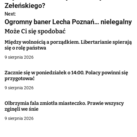
a
Zełeńskiego?
w
Next:
Ogromny baner Lecha Poznań… nielegalny
i
Może Ci się spodobać
g
Między wolnością a porządkiem. Libertarianie spierają
a
się o rolę państwa
9 sierpnia 2026
c
j
Zacznie się w poniedziałek o 14:00. Polacy powinni się
przygotować
a
9 sierpnia 2026
w
Olbrzymia fala zmiotła miasteczko. Prawie wszyscy
p
zginęli we śnie
i
9 sierpnia 2026
s