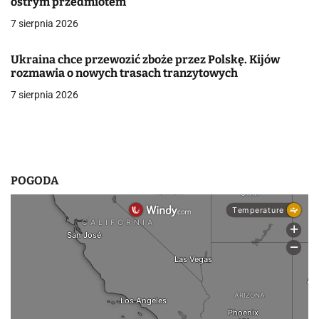
ostrym przedmiotem
w
7 sierpnia 2026
p
Ukraina chce przewozić zboże przez Polskę. Kijów
i
rozmawia o nowych trasach tranzytowych
7 sierpnia 2026
s
u
POGODA