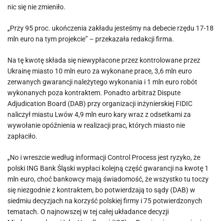
nic się nie zmieniło.
„Przy 95 proc. ukończenia zakładu jesteśmy na debecie rzędu 17-18
mln euro na tym projekcie” – przekazała redakcji firma.
Na tę kwotę składa się niewypłacone przez kontrolowane przez
Ukrainę miasto 10 mln euro za wykonane prace, 3,6 mln euro
zerwanych gwarancji należytego wykonania i 1 mln euro robót
wykonanych poza kontraktem. Ponadto arbitraż Dispute
Adjudication Board (DAB) przy organizacji inżynierskiej FIDIC
naliczył miastu Lwów 4,9 mln euro kary wraz z odsetkami za
wywołanie opóźnienia w realizacji prac, których miasto nie
zapłaciło.
„No i wreszcie według informacji Control Process jest ryzyko, że
polski ING Bank Śląski wypłaci kolejną część gwarancji na kwotę 1
mln euro, choć bankowcy mają świadomość, że wszystko tu toczy
się niezgodnie z kontraktem, bo potwierdzają to sądy (DAB) w
siedmiu decyzjach na korzyść polskiej firmy i 75 potwierdzonych
tematach. O najnowszej w tej całej układance decyzji