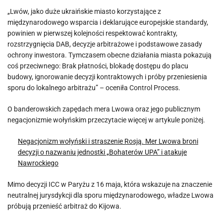
„Lwów, jako duże ukraińskie miasto korzystające z
międzynarodowego wsparcia i deklarujące europejskie standardy,
powinien w pierwszej kolejności respektować kontrakty,
rozstrzygnięcia DAB, decyzje arbitrażowe i podstawowe zasady
ochrony inwestora. Tymczasem obecne działania miasta pokazują
coś przeciwnego: Brak płatności, blokadę dostępu do placu
budowy, ignorowanie decyzji kontraktowych i próby przeniesienia
sporu do lokalnego arbitrażu” – oceniła Control Process.
O banderowskich zapędach mera Lwowa oraz jego publicznym
negacjonizmie wołyńskim przeczytacie więcej w artykule poniżej.
Negacjonizm wołyński i straszenie Rosją. Mer Lwowa broni
decyzji o nazwaniu jednostki „Bohaterów UPA” i atakuje
Nawrockiego
Mimo decyzji ICC w Paryżu z 16 maja, która wskazuje na znaczenie
neutralnej jurysdykcji dla sporu międzynarodowego, władze Lwowa
próbują przenieść arbitraż do Kijowa.