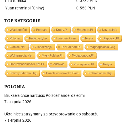
Lira turecka
0.0782 PLN
Yuan renminbi (Chiny)
0.553 PLN
TOP KATEGORIE
Wiadomości
Poznań
Kresy.pl
Epoznan.pl
Nczas.info
Polonia
Publicystyka
Dziennik.com
Rosja
Dlapolski.pl
Goniec.net
Globalizacja
TenPoznan.pl
Magnapolonia.org
Wolnemedia.net
Mysl-Polska.pl
Twojapogoda.pl
Dobrewiadomosci.net.pl
Zdrowie
Prisonplanet.pl
Religia
Sekrety-Zdrowia.org
Gazetawarszawska.com
Stolikwolnosci.org
POLONIA
Bruksela chce narzucić Polsce handel dziećmi
7 sierpnia 2026
Ukrainiec zatrzymany za przygotowania do sabotażu
7 sierpnia 2026