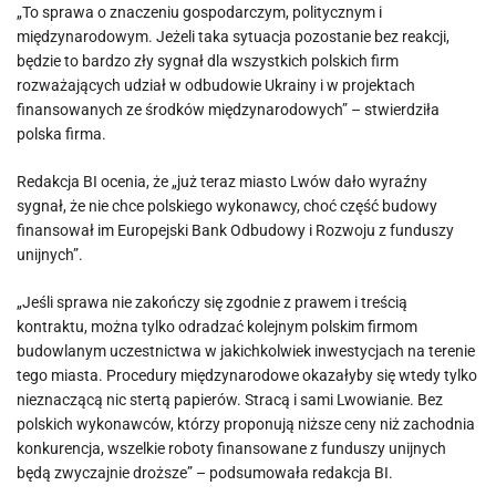
„To sprawa o znaczeniu gospodarczym, politycznym i
międzynarodowym. Jeżeli taka sytuacja pozostanie bez reakcji,
będzie to bardzo zły sygnał dla wszystkich polskich firm
rozważających udział w odbudowie Ukrainy i w projektach
finansowanych ze środków międzynarodowych” – stwierdziła
polska firma.
Redakcja BI ocenia, że „już teraz miasto Lwów dało wyraźny
sygnał, że nie chce polskiego wykonawcy, choć część budowy
finansował im Europejski Bank Odbudowy i Rozwoju z funduszy
unijnych”.
„Jeśli sprawa nie zakończy się zgodnie z prawem i treścią
kontraktu, można tylko odradzać kolejnym polskim firmom
budowlanym uczestnictwa w jakichkolwiek inwestycjach na terenie
tego miasta. Procedury międzynarodowe okazałyby się wtedy tylko
nieznaczącą nic stertą papierów. Stracą i sami Lwowianie. Bez
polskich wykonawców, którzy proponują niższe ceny niż zachodnia
konkurencja, wszelkie roboty finansowane z funduszy unijnych
będą zwyczajnie droższe” – podsumowała redakcja BI.