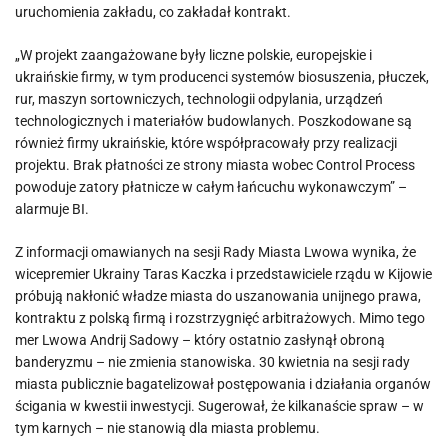
uruchomienia zakładu, co zakładał kontrakt.
„W projekt zaangażowane były liczne polskie, europejskie i
ukraińskie firmy, w tym producenci systemów biosuszenia, płuczek,
rur, maszyn sortowniczych, technologii odpylania, urządzeń
technologicznych i materiałów budowlanych. Poszkodowane są
również firmy ukraińskie, które współpracowały przy realizacji
projektu. Brak płatności ze strony miasta wobec Control Process
powoduje zatory płatnicze w całym łańcuchu wykonawczym” –
alarmuje BI.
Z informacji omawianych na sesji Rady Miasta Lwowa wynika, że
wicepremier Ukrainy Taras Kaczka i przedstawiciele rządu w Kijowie
próbują nakłonić władze miasta do uszanowania unijnego prawa,
kontraktu z polską firmą i rozstrzygnięć arbitrażowych. Mimo tego
mer Lwowa Andrij Sadowy – który ostatnio zasłynął obroną
banderyzmu – nie zmienia stanowiska. 30 kwietnia na sesji rady
miasta publicznie bagatelizował postępowania i działania organów
ścigania w kwestii inwestycji. Sugerował, że kilkanaście spraw – w
tym karnych – nie stanowią dla miasta problemu.