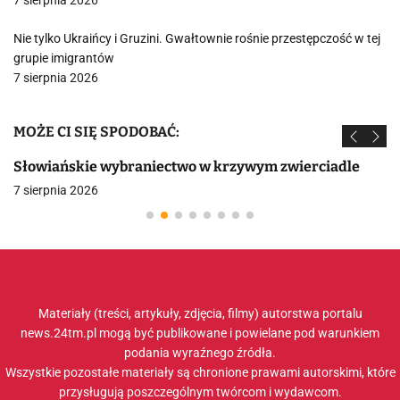
7 sierpnia 2026
Nie tylko Ukraińcy i Gruzini. Gwałtownie rośnie przestępczość w tej
grupie imigrantów
7 sierpnia 2026
MOŻE CI SIĘ SPODOBAĆ:
Słowiańskie wybraniectwo w krzywym zwierciadle
7 sierpnia 2026
Materiały (treści, artykuły, zdjęcia, filmy) autorstwa portalu
news.24tm.pl mogą być publikowane i powielane pod warunkiem
podania wyraźnego źródła.
Wszystkie pozostałe materiały są chronione prawami autorskimi, które
przysługują poszczególnym twórcom i wydawcom.