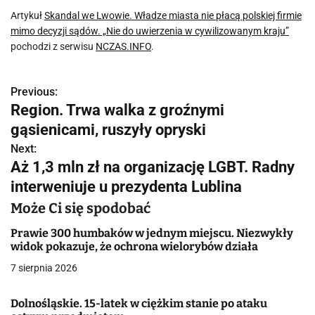
Artykuł
Skandal we Lwowie. Władze miasta nie płacą polskiej firmie
mimo decyzji sądów. „Nie do uwierzenia w cywilizowanym kraju”
pochodzi z serwisu
NCZAS.INFO
.
Previous:
N
Region. Trwa walka z groźnymi
a
gąsienicami, ruszyły opryski
w
Next:
Aż 1,3 mln zł na organizację LGBT. Radny
i
interweniuje u prezydenta Lublina
g
Może Ci się spodobać
a
Prawie 300 humbaków w jednym miejscu. Niezwykły
widok pokazuje, że ochrona wielorybów działa
c
7 sierpnia 2026
j
Dolnośląskie. 15-latek w ciężkim stanie po ataku
a