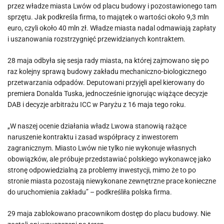
przez władze miasta Lwów od placu budowy i pozostawionego tam
sprzętu. Jak podkreśla firma, to majątek o wartości około 9,3 mln
euro, czyli około 40 mln zł. Władze miasta nadal odmawiają zapłaty
i uszanowania rozstrzygnięć przewidzianych kontraktem.
28 maja odbyła się sesja rady miasta, na której zajmowano się po
raz kolejny sprawą budowy zakładu mechaniczno-biologicznego
przetwarzania odpadów. Deputowani przyjęli apel kierowany do
premiera Donalda Tuska, jednocześnie ignorując wiążące decyzje
DAB i decyzje arbitrażu ICC w Paryżu z 16 maja tego roku.
„W naszej ocenie działania władz Lwowa stanowią rażące
naruszenie kontraktu i zasad współpracy z inwestorem
zagranicznym. Miasto Lwów nie tylko nie wykonuje własnych
obowiązków, ale próbuje przedstawiać polskiego wykonawcę jako
stronę odpowiedzialną za problemy inwestycji, mimo że to po
stronie miasta pozostają niewykonane zewnętrzne prace konieczne
do uruchomienia zakładu” – podkreśliła polska firma.
29 maja zablokowano pracownikom dostęp do placu budowy. Nie