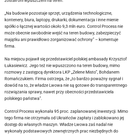
zostali oni wpuszczeni na teren.
„Na budowie pozostaje sprzęt, urządzenia technologiczne,
kontenery, biura, laptopy, drukarki, dokumentacja i inne mienie
spółki o łącznej wartości około 9,3 mln euro. Control Process nie
może obecnie swobodnie wejść na teren budowy, zabezpieczyć
majątku ani prawidłowo zorganizować ochrony” – komentuje
firma.
Na miejscu pojawił się przedstawiciel polskiej ambasady Krzysztof
Łukasiewicz. Jego też nie wpuszczono na teren budowy, mimo
rozmowy z zastępcą dyrektora LKP „Zelene Misto”, Bohdanem
Romańczukiem. Firma ostrzega, że „to bardzo poważny sygnał i
dowód na to, że władze Lwowa nie są gotowe do transparentnego
rozwiązania sprawy, nawet przy obecności przedstawiciela
polskiego państwa”.
Control Process wykonała 95 proc. zaplanowanej inwestycji. Mimo
tego firma nie otrzymała od Ukraińców zapłaty i zablokowano jej
dostęp do własnych maszyn. Władze Lwowa zaś nadal nie
wykonały podstawowych zewnętrznych prac niezbędnych do