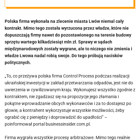
firmie mimo
Polska firma wykonała na zlecenie miasta Lwów niemal cały
decyzji sądów.
kontrakt. Mimo tego została wyrzucona przez władze, które nie
dopuszczają firmy nawet do pozostawionego na terenie budowy
„Nie do
sprzętu wartego kilkadziesiąt mln zł. Sprawy w sądach
międzynarodowych zostały wygrane, ale to niczego nie zmienia i
władze Lwowa nadal robią swoje. Do tego próbują nacisków
uwierzenia w
politycznych.
cywilizowanym
„To, co przeżywa polska firma Control Process podczas realizacji
ukraińskiej inwestycji w zakład przetwarzania odpadów, jest nie do
uwierzenia w cywilizowanym kraju. Wykonujesz wszystko zgodnie z
kraju”
kontraktem, nie zgadzasz się na propozycje jego złamania i
pokątne wprowadzanie obcych wykonawców i za to dostajesz po
głowie, a kontrahent wykorzystuje wszystkie możliwości, żeby
ograbić cię z pieniędzy i doprowadzić do upadłości” –
poinformował portal businessinsider.com.pl.
Firma wygrała wszystkie procesy arbitrażowe. Mimo tego realnie