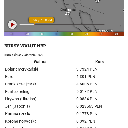
KURSY WALUT NBP
Kurs z dnia: 7 sierpnia 2026
Waluta
Kurs
Dolar amerykański
3.7324 PLN
Euro
4.301 PLN
Frank szwajcarski
4.6005 PLN
Funt szterling
5.0172 PLN
Hrywna (Ukraina)
0.0834 PLN
Jen (Japonia)
0.023565 PLN
Korona czeska
0.1773 PLN
Korona norweska
0.392 PLN