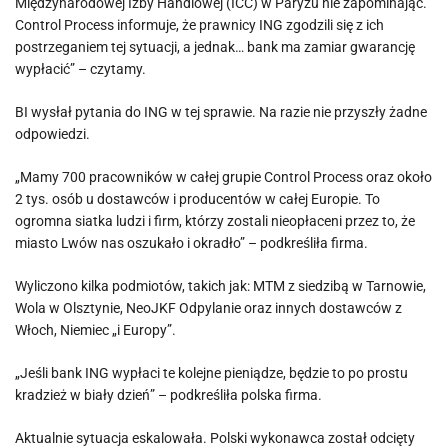
Międzynarodowej Izby Handlowej (ICC) w Paryżu nie zapominając.
Control Process informuje, że prawnicy ING zgodzili się z ich
postrzeganiem tej sytuacji, a jednak… bank ma zamiar gwarancję
wypłacić” – czytamy.
BI wysłał pytania do ING w tej sprawie. Na razie nie przyszły żadne
odpowiedzi.
„Mamy 700 pracowników w całej grupie Control Process oraz około
2 tys. osób u dostawców i producentów w całej Europie. To
ogromna siatka ludzi i firm, którzy zostali nieopłaceni przez to, że
miasto Lwów nas oszukało i okradło” – podkreśliła firma.
Wyliczono kilka podmiotów, takich jak: MTM z siedzibą w Tarnowie,
Wola w Olsztynie, NeoJKF Odpylanie oraz innych dostawców z
Włoch, Niemiec „i Europy”.
„Jeśli bank ING wypłaci te kolejne pieniądze, będzie to po prostu
kradzież w biały dzień” – podkreśliła polska firma.
Aktualnie sytuacja eskalowała. Polski wykonawca został odcięty