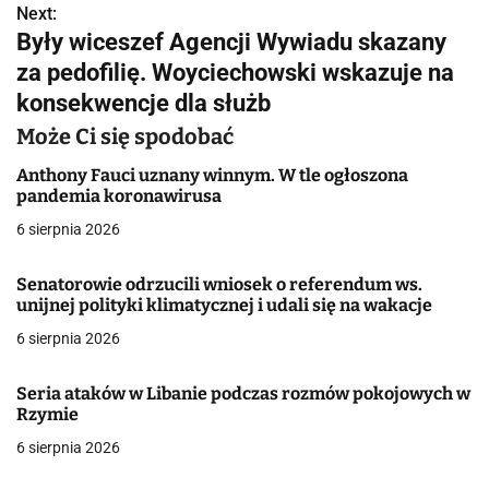
Next:
i
Były wiceszef Agencji Wywiadu skazany
g
za pedofilię. Woyciechowski wskazuje na
konsekwencje dla służb
a
Może Ci się spodobać
c
Anthony Fauci uznany winnym. W tle ogłoszona
j
pandemia koronawirusa
a
6 sierpnia 2026
w
Senatorowie odrzucili wniosek o referendum ws.
unijnej polityki klimatycznej i udali się na wakacje
p
6 sierpnia 2026
i
s
Seria ataków w Libanie podczas rozmów pokojowych w
Rzymie
u
6 sierpnia 2026