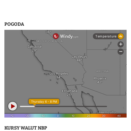
POGODA
KURSY WALUT NBP