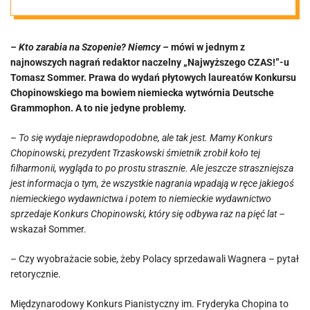
o. Sommer: „To
– Kto zarabia na Szopenie? Niemcy –
mówi w jednym z
się wydaje
najnowszych nagrań redaktor naczelny „Najwyższego CZAS!”-u
Tomasz Sommer. Prawa do wydań płytowych laureatów Konkursu
nieprawdopodo
Chopinowskiego ma bowiem niemiecka wytwórnia Deutsche
Grammophon. A to nie jedyne problemy.
bne” [VIDEO]
–
To się wydaje nieprawdopodobne, ale tak jest. Mamy Konkurs
Chopinowski, prezydent Trzaskowski śmietnik zrobił koło tej
filharmonii, wygląda to po prostu strasznie. Ale jeszcze straszniejsza
jest informacja o tym, że wszystkie nagrania wpadają w ręce jakiegoś
niemieckiego wydawnictwa i potem to niemieckie wydawnictwo
sprzedaje Konkurs Chopinowski, który się odbywa raz na pięć lat –
wskazał Sommer.
– Czy wyobrażacie sobie, żeby Polacy sprzedawali Wagnera – pytał
retorycznie.
Międzynarodowy Konkurs Pianistyczny im. Fryderyka Chopina to