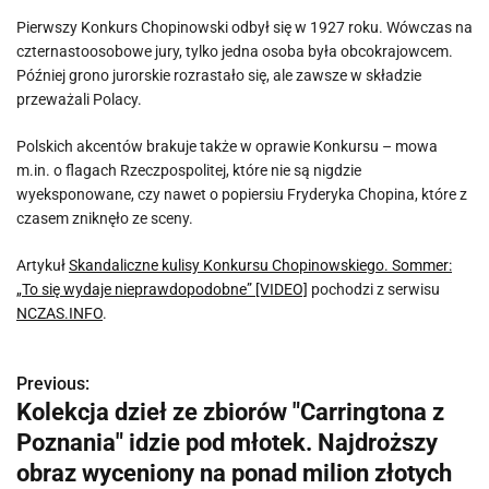
Pierwszy Konkurs Chopinowski odbył się w 1927 roku. Wówczas na
czternastoosobowe jury, tylko jedna osoba była obcokrajowcem.
Później grono jurorskie rozrastało się, ale zawsze w składzie
przeważali Polacy.
Polskich akcentów brakuje także w oprawie Konkursu – mowa
m.in. o flagach Rzeczpospolitej, które nie są nigdzie
wyeksponowane, czy nawet o popiersiu Fryderyka Chopina, które z
czasem zniknęło ze sceny.
Artykuł
Skandaliczne kulisy Konkursu Chopinowskiego. Sommer:
„To się wydaje nieprawdopodobne” [VIDEO]
pochodzi z serwisu
NCZAS.INFO
.
Previous:
N
Kolekcja dzieł ze zbiorów "Carringtona z
a
Poznania" idzie pod młotek. Najdroższy
w
obraz wyceniony na ponad milion złotych