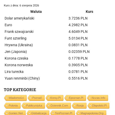
Kurs z dnia: 6 sierpnia 2026
Waluta
Kurs
Dolar amerykański
3.7236 PLN
Euro
4.2982 PLN
Frank szwajcarski
4.6049 PLN
Funt szterling
5.0134 PLN
Hrywna (Ukraina)
0.0831 PLN
Jen (Japonia)
0.02359 PLN
Korona czeska
0.1778 PLN
Korona norweska
0.3905 PLN
Lira turecka
0.0781 PLN
Yuan renminbi (Chiny)
0.5516 PLN
TOP KATEGORIE
Wiadomości
Poznań
Kresy.pl
Epoznan.pl
Nczas.info
Polonia
Publicystyka
Dziennik.com
Rosja
Dlapolski.pl
Goniec.net
Globalizacja
TenPoznan.pl
Magnapolonia.org