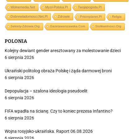
Wolnemedia.net
Mysl-Polska.pl
Twojapogoda.pl
Dobrewiadomosci.net.pl
Zdrowie
Prisonplanet.pl
Religia
Sekrety-Zdrowia.org
Gazetawarszawska.com
Stolikwolnosci.org
POLONIA
Kolejny dewiant gender aresztowany za molestowanie dzieci
6 sierpnia 2026
Ukraiński politolog obraża Polskę i żąda darmowej broni
6 sierpnia 2026
Depopulacja – szalona ideologia pseudoelit
6 sierpnia 2026
FIFA wpadła na ścianę. Czy to koniec prezesa Infantino?
6 sierpnia 2026
Wojna rosyjsko-ukraińska. Raport 06.08.2026
6 sierpnia 2026