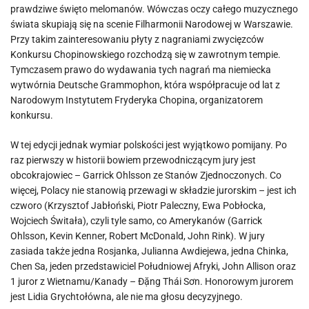
prawdziwe święto melomanów. Wówczas oczy całego muzycznego
świata skupiają się na scenie Filharmonii Narodowej w Warszawie.
Przy takim zainteresowaniu płyty z nagraniami zwycięzców
Konkursu Chopinowskiego rozchodzą się w zawrotnym tempie.
Tymczasem prawo do wydawania tych nagrań ma niemiecka
wytwórnia Deutsche Grammophon, która współpracuje od lat z
Narodowym Instytutem Fryderyka Chopina, organizatorem
konkursu.
W tej edycji jednak wymiar polskości jest wyjątkowo pomijany. Po
raz pierwszy w historii bowiem przewodniczącym jury jest
obcokrajowiec – Garrick Ohlsson ze Stanów Zjednoczonych. Co
więcej, Polacy nie stanowią przewagi w składzie jurorskim – jest ich
czworo (Krzysztof Jabłoński, Piotr Paleczny, Ewa Pobłocka,
Wojciech Świtała), czyli tyle samo, co Amerykanów (Garrick
Ohlsson, Kevin Kenner, Robert McDonald, John Rink). W jury
zasiada także jedna Rosjanka, Julianna Awdiejewa, jedna Chinka,
Chen Sa, jeden przedstawiciel Południowej Afryki, John Allison oraz
1 juror z Wietnamu/Kanady – Đặng Thái Sơn. Honorowym jurorem
jest Lidia Grychtołówna, ale nie ma głosu decyzyjnego.